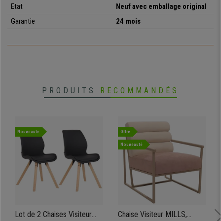
exceptionnelle,
à des
prix incroyables
. N’hésitez plus, notre
modèle
Etat
Neuf avec emballage original
TROPIC vous attend !
Garantie
24 mois
Design moderne exclusif
Très polyvalent et fonctionnel
PRODUITS
RECOMMANDÉS
Assise et dossier en polypropylène
Structure métallique robuste
Pieds aspect bois
Nouveauté
Offre
Nouveauté
Lot de 2 Chaises Visiteur
Chaise Visiteur MILLS,