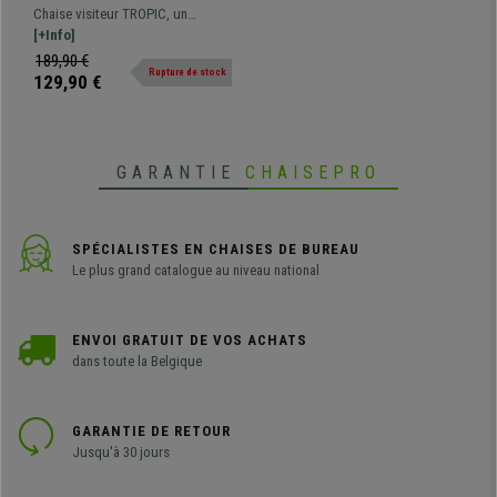
Design Moderne Exclusif,
Chaise visiteur TROPIC, un
Structure Métallique,
modèle au design moderne
[+Info]
Couleur Noir
exclusif. Structure en métal avec
189,90 €
Rupture de stock
un aspect bois très robuste et
129,90 €
résistant.
GARANTIE
CHAISEPRO
SPÉCIALISTES EN CHAISES DE BUREAU
Le plus grand catalogue au niveau national
ENVOI GRATUIT DE VOS ACHATS
dans toute la Belgique
GARANTIE DE RETOUR
Jusqu'à 30 jours