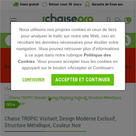
Envoi gratuit
Retour sous 30 Jours
Garantie de Deux ans
0
Nous utilisons nos propres cookies et ceux de tiers
pour analyser le trafic sur notre site Web, ceci en
récoltant les données nécessaires pour étudier votre
navigation. Vous pouvez retrouver plus d'informations
à ce sujet dans notre rubrique
Politique des
Cookies
. Vous pouvez accepter tous les cookies en
Profitez des soldes d'été chez Chaisepro ! Des réductions 
appuyant sur le bouton «Accepter et Continuer»
exclusives pour une durée limitée - 
Voir l'offre
 -
ACCEPTER ET CONTINUER
CONFIGURER
Chaisepro
Chaises de Bureau
Chaises Visiteur
Offre
Chaise TROPIC Visitant, Design Moderne Exclusif,
Structure Métallique, Couleur Noir