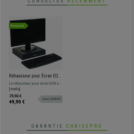
CONSULTÉS
RÉCEMMENT
Nouveauté
Réhausseur pour Écran EON,
34x31x7cm, Noir
Le rehausseur pour écran EON est
extrêmement pratique grâce à ses
[+Info]
pieds réglables en hauteur et ses
79,90 €
Envoi GRATUIT
petits compartiments de
49,90 €
rangement amovibles !
GARANTIE
CHAISEPRO