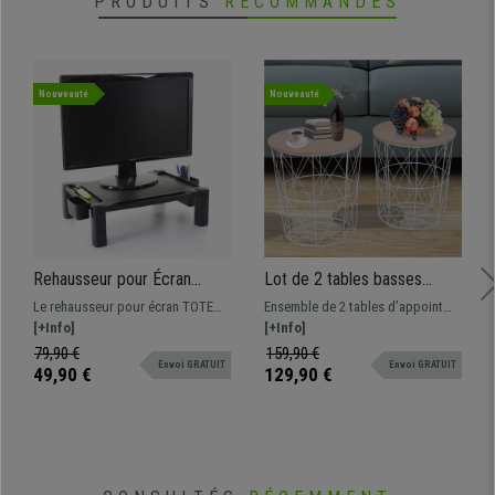
PRODUITS
RECOMMANDÉS
Nouveauté
Nouveauté
Rehausseur pour Écran
Lot de 2 tables basses
TOTEM, 43x33x13 cm,
VERA, Design Moderne, en
Le rehausseur pour écran TOTEM
Ensemble de 2 tables d’appoint
Réglable en Hauteur, Noir
Métal Blanc et Bois
est extrêmement pratique grâce à
[+Info]
modèle VERA, design sophistiqué
[+Info]
ses pieds réglables en hauteur et
et élégant, idéales pour votre
79,90 €
159,90 €
Envoi GRATUIT
Envoi GRATUIT
ses petits compartiments de
salon, bureau ou bien salle
49,90 €
129,90 €
rangement amovibles !
d’attente.