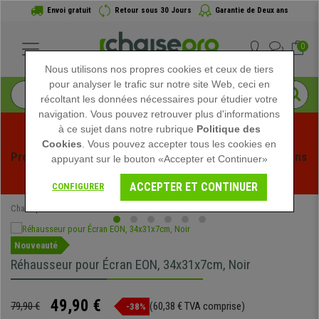
Envoi gratuit
Retour sous 30 Jours
Garantie de Deux ans
0
Nous utilisons nos propres cookies et ceux de tiers
pour analyser le trafic sur notre site Web, ceci en
récoltant les données nécessaires pour étudier votre
navigation. Vous pouvez retrouver plus d'informations
à ce sujet dans notre rubrique
Politique des
Cookies
. Vous pouvez accepter tous les cookies en
Profitez des soldes d'été chez Chaisepro ! Des réductions 
appuyant sur le bouton «Accepter et Continuer»
exclusives pour une durée limitée - 
Voir l'offre
 -
ACCEPTER ET CONTINUER
CONFIGURER
Chaisepro
Mobilier de bureau
Nouveauté
Réhausseur pour Écran EON, 34x31x7cm, Noir
49,90 €
79,90 €
(60,38 € TVA comprise)
-38%