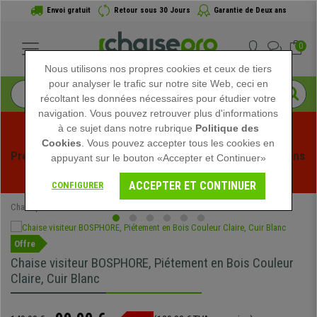
Envoi gratuit
Retour sous 30 Jours
Garantie de Deux ans
0
Nous utilisons nos propres cookies et ceux de tiers
pour analyser le trafic sur notre site Web, ceci en
récoltant les données nécessaires pour étudier votre
navigation. Vous pouvez retrouver plus d'informations
à ce sujet dans notre rubrique
Politique des
Cookies
. Vous pouvez accepter tous les cookies en
Profitez des soldes d'été chez Chaisepro ! Des réductions 
appuyant sur le bouton «Accepter et Continuer»
exclusives pour une durée limitée - 
Voir l'offre
 -
ACCEPTER ET CONTINUER
CONFIGURER
Chaisepro
Chaises de Bureau
Chaises Visiteur
Offre
Chaise visiteur BOSPHORE, Piétement en Bois Couleur
Claire, Cuir Blanc