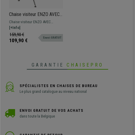
Chaise visiteur ENZO AVEC
ACCOUDOIRS, Commode et
Chaise visiteur ENZO AVEC
Pratique, Empilable, Beige
ACCOUDOIRS, design
[+Info]
spectaculaire pour donner une
159,90 €
Envoi GRATUIT
touche moderne aux salles
109,90 €
d'attente de conférences.
Disponible en différentes
couleurs.
GARANTIE
CHAISEPRO
SPÉCIALISTES EN CHAISES DE BUREAU
Le plus grand catalogue au niveau national
ENVOI GRATUIT DE VOS ACHATS
dans toute la Belgique