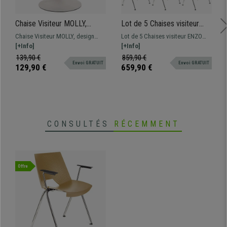
Chaise Visiteur MOLLY,
Lot de 5 Chaises visiteur
Pivotante, Piétement
ENZO AVEC TABLETTE,
Chaise Visiteur MOLLY, design
Lot de 5 Chaises visiteur ENZO
Métallique Blanc Mat, Cuir,
Commodes et Pratiques,
scandinave, le modèle parfait pour
[+Info]
AVEC TABLETTE, design
[+Info]
Gris
Empilables, Bleu
créer une atmosphère unique,
spectaculaire pour donner une
139,90 €
859,90 €
Envoi GRATUIT
Envoi GRATUIT
piétement chromé solide et base
touche moderne aux salles
129,90 €
659,90 €
ronde pour garantir la stabilité
d'attente de conférences.
Disponible en différentes
couleurs.
CONSULTÉS
RÉCEMMENT
Offre