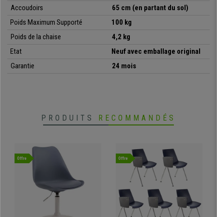
•
Très résistante: cadre en acier avec piétement chromé
Accoudoirs
65 cm (en partant du sol)
• Très pratique et polyvalente
Poids Maximum Supporté
100 kg
Poids de la chaise
4,2 kg
Etat
Neuf avec emballage original
Garantie
24 mois
PRODUITS
RECOMMANDÉS
Offre
Offre