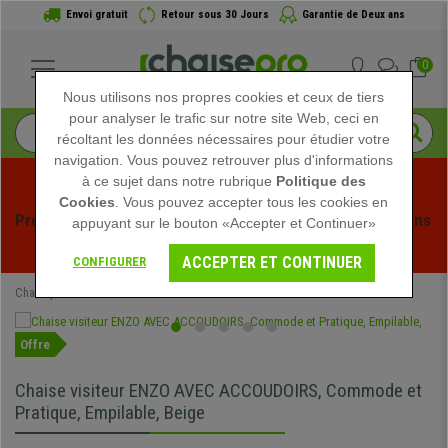
Envoi gratuit
Retour sous 30 Jours
Garantie de Deux ans
0
Nous utilisons nos propres cookies et ceux de tiers
pour analyser le trafic sur notre site Web, ceci en
récoltant les données nécessaires pour étudier votre
navigation. Vous pouvez retrouver plus d'informations
à ce sujet dans notre rubrique
Politique des
Cookies
. Vous pouvez accepter tous les cookies en
Profitez des soldes d'été chez Chaisepro ! Des réductions 
appuyant sur le bouton «Accepter et Continuer»
exclusives pour une durée limitée - 
Voir l'offre
 -
ACCEPTER ET CONTINUER
CONFIGURER
Chaisepro
Chaises de Bureau
Chaises Visiteur
Offre
Chaise visiteur ENZO AVEC ACCOUDOIRS, Commode et
Pratique, Empilable, Beige