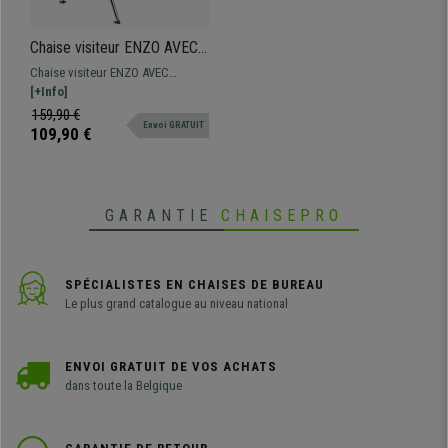
Chaise visiteur ENZO AVEC
ACCOUDOIRS, Commode et
Chaise visiteur ENZO AVEC
Pratique, Empilable, Bleu
ACCOUDOIRS, design
[+Info]
spectaculaire pour donner une
159,90 €
Envoi GRATUIT
touche moderne aux salles
109,90 €
d'attente de conférences.
Disponible en différentes
couleurs.
GARANTIE
CHAISEPRO
SPÉCIALISTES EN CHAISES DE BUREAU
Le plus grand catalogue au niveau national
ENVOI GRATUIT DE VOS ACHATS
dans toute la Belgique