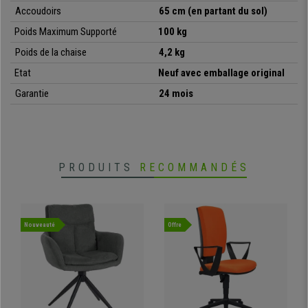
•
Très résistante: cadre en acier avec piétement chromé
Accoudoirs
65 cm (en partant du sol)
• Très pratique et polyvalente
Poids Maximum Supporté
100 kg
Poids de la chaise
4,2 kg
Etat
Neuf avec emballage original
Garantie
24 mois
PRODUITS
RECOMMANDÉS
Nouveauté
Offre