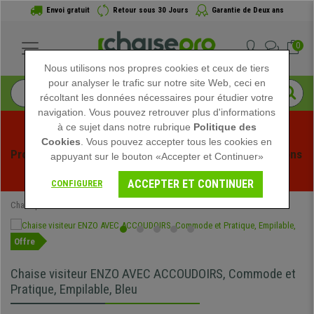
Envoi gratuit
Retour sous 30 Jours
Garantie de Deux ans
0
Nous utilisons nos propres cookies et ceux de tiers
pour analyser le trafic sur notre site Web, ceci en
récoltant les données nécessaires pour étudier votre
navigation. Vous pouvez retrouver plus d'informations
à ce sujet dans notre rubrique
Politique des
Cookies
. Vous pouvez accepter tous les cookies en
Profitez des soldes d'été chez Chaisepro ! Des réductions 
appuyant sur le bouton «Accepter et Continuer»
exclusives pour une durée limitée - 
Voir l'offre
 -
ACCEPTER ET CONTINUER
CONFIGURER
Chaisepro
Chaises de Bureau
Chaises Visiteur
Offre
Chaise visiteur ENZO AVEC ACCOUDOIRS, Commode et
Pratique, Empilable, Bleu