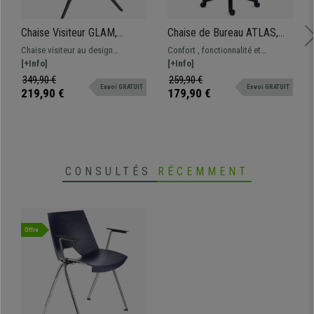
Chaise Visiteur GLAM,
Chaise de Bureau ATLAS,
Design Contemporain,
Dossier Ajustable, Grand
Chaise visiteur au design
Confort , fonctionnalité et
Pivotente, en Tissu Gris
Rembourrage, en tissu
moderne, revêtement en tissu.
[+Info]
robustesse à un prix imbattable.
[+Info]
Orange
Fonctionnelle et disponible en
Ce magnifique modèle offre des
349,90 €
259,90 €
Envoi GRATUIT
Envoi GRATUIT
plusieurs couleurs.
prestations excellentes au
219,90 €
179,90 €
quotidien, différentes couleurs
disponibles
CONSULTÉS
RÉCEMMENT
Offre