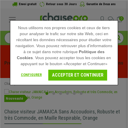
Envoi gratuit
Retour sous 30 Jours
Garantie de Deux ans
0
Nous utilisons nos propres cookies et ceux de tiers
pour analyser le trafic sur notre site Web, ceci en
récoltant les données nécessaires pour étudier votre
navigation. Vous pouvez retrouver plus d'informations
à ce sujet dans notre rubrique
Politique des
Cookies
. Vous pouvez accepter tous les cookies en
Profitez des soldes d'été chez Chaisepro ! Des réductions 
appuyant sur le bouton «Accepter et Continuer»
exclusives pour une durée limitée - 
Voir l'offre
 -
ACCEPTER ET CONTINUER
CONFIGURER
Chaisepro
Chaises de Bureau
Chaises Visiteur
Nouveauté
Chaise visiteur JAMAICA Sans Accoudoirs, Robuste et
très Commode, en Maille Respirable, Orange