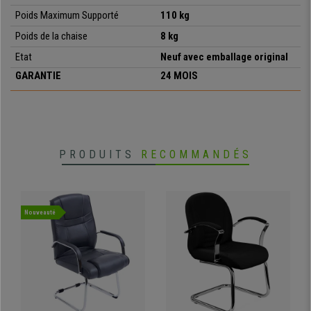
Poids Maximum Supporté
110 kg
•
Très robuste et stable
Poids de la chaise
8 kg
• Assise et dossier tapissés en maille respirable
Etat
Neuf avec emballage original
•
Grand rembourrage de l'assise
• Adaptée pour une utilisation jusqu'à 4 heures par jour
GARANTIE
24 MOIS
•
Structure métallique avec 4 pieds indépendants
• Design exclusif
PRODUITS
RECOMMANDÉS
Nouveauté