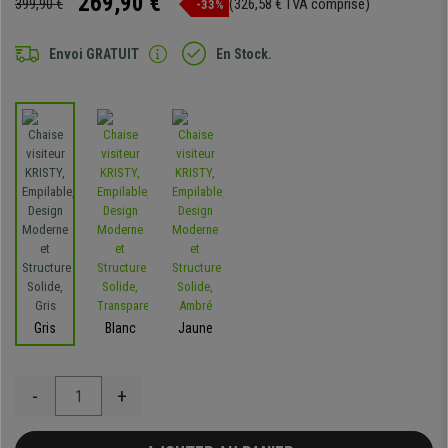
269,90 €
399,90 €
(326,58 € TVA comprise)
-33%
Envoi GRATUIT
En Stock.
Gris
Blanc
Jaune
-
+