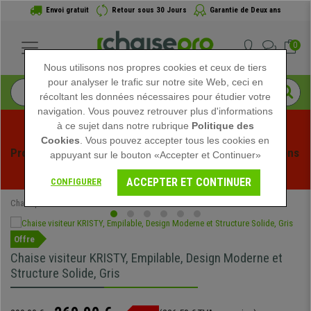
Envoi gratuit
Retour sous 30 Jours
Garantie de Deux ans
0
Nous utilisons nos propres cookies et ceux de tiers
pour analyser le trafic sur notre site Web, ceci en
récoltant les données nécessaires pour étudier votre
navigation. Vous pouvez retrouver plus d'informations
à ce sujet dans notre rubrique
Politique des
Cookies
. Vous pouvez accepter tous les cookies en
Profitez des soldes d'été chez Chaisepro ! Des réductions 
appuyant sur le bouton «Accepter et Continuer»
exclusives pour une durée limitée - 
Voir l'offre
 -
ACCEPTER ET CONTINUER
CONFIGURER
Chaisepro
Chaises de Bureau
Chaises Visiteur
Offre
Chaise visiteur KRISTY, Empilable, Design Moderne et
Structure Solide, Gris