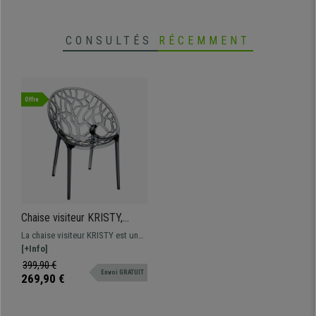
CONSULTÉS
RÉCEMMENT
Offre
Chaise visiteur KRISTY,
Empilable, Design Moderne
La chaise visiteur KRISTY est un
et Structure Solide, Gris
modèle au design moderne et
[+Info]
original qui sera idéal aussi bien
399,90 €
Envoi GRATUIT
pour votre salle d’attente, votre
269,90 €
salon ou encore votre jardin !