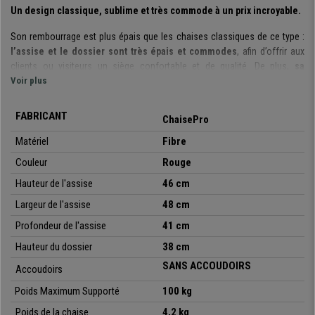
Un design classique, sublime et très commode à un prix incroyable.
Son rembourrage est plus épais que les chaises classiques de ce type :
l’assise et le dossier sont très épais et commodes
, afin d’offrir aux
clients ou visiteurs un siège confortable et de qualité. De plus,
sa
structure est fabriquée avec un cadre en acier avec 4 pieds laqués
Voir plus
noir
.
FABRICANT
ChaisePro
Il s’agit d’un modèle très pratique et polyvalent
: vous pouvez l’utiliser
lors de réunions, avec des clients, pour les salles d’attente, de
Matériel
Fibre
réceptions, de conférence ou évènements, etc.
Couleur
Rouge
De plus, elle
est disponible en différentes couleurs
, vous pouvez ainsi
Hauteur de l'assise
46 cm
choisir celle qui s’adapte le mieux à vos besoins ou espace de travail.
Largeur de l'assise
48 cm
Soulignons également qu’il s’agit d’un
modèle empilable
. Un modèle
Profondeur de l'assise
41 cm
idéal à un Prix imbattable, que vous pourrez seulement obtenir chez
Hauteur du dossier
38 cm
chaisedebureau.fr.
SANS ACCOUDOIRS
Accoudoirs
•
Modèle avec tablette écritoire rabattable
• Lot de 5 unités
Poids Maximum Supporté
100 kg
•
Très résistante: cadre en acier avec 4 pieds laqués noir
Poids de la chaise
4,2 kg