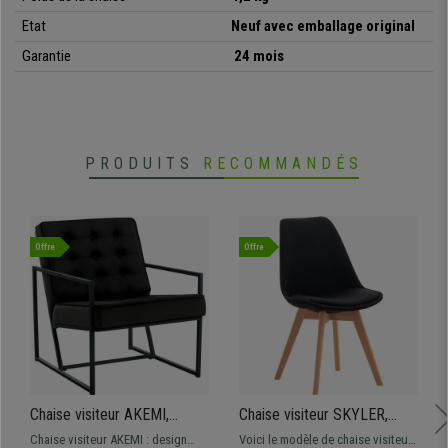
•
Très pratique et polyvalente
• Idéale pour salle de conférence, académies
Etat
Neuf avec emballage original
•
Modèle empilable, occupe peu d'espace
Garantie
24 mois
• Assise et dossier avec rembourrage épais
PRODUITS
RECOMMANDÉS
Offre
Offre
Chaise visiteur AKEMI,
Chaise visiteur SKYLER,
Design Raffiné et Élégant, en
Style Scandinave,
Chaise visiteur AKEMI : design
Voici le modèle de chaise visiteur