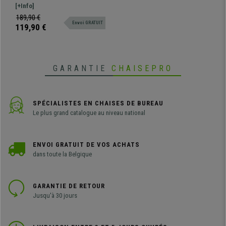
rabattable, Prix incroyable!
MOBY avec TABLETTE écritoire
[+Info]
Rouge et Piétement Noir
rabattable. Ce modèle inclut une
189,90 €
Envoi GRATUIT
tablette écritoire rabattable.
119,90 €
Parfaite pour des académies,
salles de formation, ou tout autre
évènement où une tablette est
nécessaire.
GARANTIE
CHAISEPRO
SPÉCIALISTES EN CHAISES DE BUREAU
Le plus grand catalogue au niveau national
ENVOI GRATUIT DE VOS ACHATS
dans toute la Belgique
GARANTIE DE RETOUR
Jusqu'à 30 jours