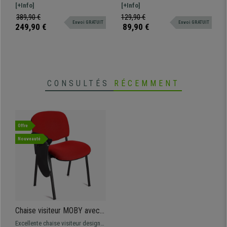
Velours, Noir
Piétement en Bois de Hêtre,
élégant et moderne, structure en
[+Info]
SKYLER, idéal pour donner une
[+Info]
en Tissu Noir
métal. Ce modèle confortable
touche d'élégance à votre pièce.
389,90 €
129,90 €
Envoi GRATUIT
Envoi GRATUIT
présente des finitions de grande
249,90 €
89,90 €
qualité.
CONSULTÉS
RÉCEMMENT
Offre
Nouveauté
Chaise visiteur MOBY avec
TABLETTE écritoire
Excellente chaise visiteur design