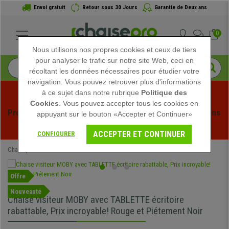
Envoi gratuit
Retour sous 30 Jours
Garantie de Deux ans
0
Nous utilisons nos propres cookies et ceux de tiers
pour analyser le trafic sur notre site Web, ceci en
récoltant les données nécessaires pour étudier votre
navigation. Vous pouvez retrouver plus d'informations
à ce sujet dans notre rubrique
Politique des
Cookies
. Vous pouvez accepter tous les cookies en
Profitez des soldes d'été chez Chaisepro ! Des réductions 
appuyant sur le bouton «Accepter et Continuer»
exclusives pour une durée limitée - 
Voir l'offre
 -
ACCEPTER ET CONTINUER
CONFIGURER
Chaisepro
Chaises de Bureau
Chaises Visiteur
Offre
Nouveauté
Chaise visiteur MOBY avec TABLETTE écritoire
rabattable, Prix incroyable! Rouge et Piétement Noir