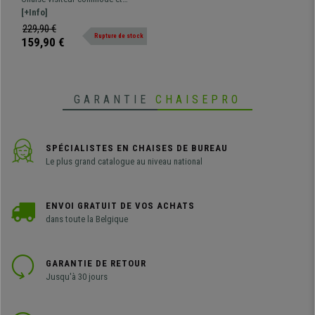
Capitonné, Blanc
résistante NESI V. Revêtement en
[+Info]
cuir synthétique avec finition
229,90 €
Rupture de stock
capitonnée disponible en
159,90 €
différentes couleurs.
GARANTIE
CHAISEPRO
SPÉCIALISTES EN CHAISES DE BUREAU
Le plus grand catalogue au niveau national
ENVOI GRATUIT DE VOS ACHATS
dans toute la Belgique
GARANTIE DE RETOUR
Jusqu'à 30 jours