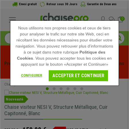
Envoi gratuit
Retour sous 30 Jours
Garantie de Deux ans
0
Nous utilisons nos propres cookies et ceux de tiers
pour analyser le trafic sur notre site Web, ceci en
récoltant les données nécessaires pour étudier votre
navigation. Vous pouvez retrouver plus d'informations
à ce sujet dans notre rubrique
Politique des
Cookies
. Vous pouvez accepter tous les cookies en
Profitez des soldes d'été chez Chaisepro ! Des réductions 
appuyant sur le bouton «Accepter et Continuer»
exclusives pour une durée limitée - 
Voir l'offre
 -
ACCEPTER ET CONTINUER
CONFIGURER
Chaisepro
Mobilier de bureau
Chaises de réunion
Nouveauté
Chaise visiteur NESI V, Structure Métallique, Cuir
Capitonné, Blanc