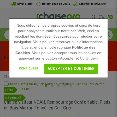
Envoi gratuit
Retour sous 30 Jours
Garantie de Deux ans
0
Nous utilisons nos propres cookies et ceux de tiers
pour analyser le trafic sur notre site Web, ceci en
récoltant les données nécessaires pour étudier votre
navigation. Vous pouvez retrouver plus d'informations
à ce sujet dans notre rubrique
Politique des
Cookies
. Vous pouvez accepter tous les cookies en
Profitez des soldes d'été chez Chaisepro ! Des réductions 
appuyant sur le bouton «Accepter et Continuer»
exclusives pour une durée limitée - 
Voir l'offre
 -
ACCEPTER ET CONTINUER
CONFIGURER
Chaisepro
Chaises de conférence
Offre
Nouveauté
Chaise visiteur NOAH, Rembourrage Confortable, Pieds
en Bois Marron Foncé, en Cuir Gris