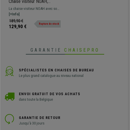
Chaise visiteur NOAH,
Rembourrage Confortable,
La chaise visiteur NOAH avec son
Pieds en Bois Marron
rembourrage épais et son design
[+Info]
Foncé, en Cuir Gris
moderne pourra meubler aussi
189,90 €
Rupture de stock
bien une salle d’attente qu’un
129,90 €
bureau ou une chambre à coucher
dans un style chic et tendance.
GARANTIE
CHAISEPRO
SPÉCIALISTES EN CHAISES DE BUREAU
Le plus grand catalogue au niveau national
ENVOI GRATUIT DE VOS ACHATS
dans toute la Belgique
GARANTIE DE RETOUR
Jusqu'à 30 jours