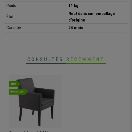
livrer jusque chez vous.
Poids
11 kg
Neuf dans son emballage
État
d'origine
•
Design chic et élégant
Garantie
24 mois
• Cuir synthétique facile d’entretien
•
Rembourrage confortable et épais
• Structure en bois robuste
•
Accoudoirs confortables intégrés
CONSULTÉS
RÉCEMMENT
Offre
Nouveauté