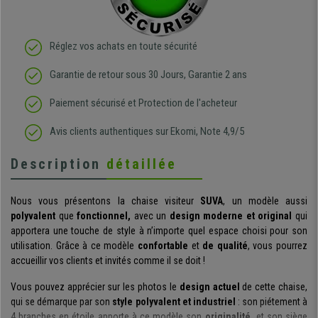
Réglez vos achats en toute sécurité
Garantie de retour sous 30 Jours, Garantie 2 ans
Paiement sécurisé et Protection de l'acheteur
Avis clients authentiques sur Ekomi, Note 4,9/5
Description
détaillée
Nous vous présentons la chaise visiteur
SUVA
, un modèle aussi
polyvalent
que
fonctionnel,
avec un
design moderne et original
qui
apportera une touche de style à n’importe quel espace choisi pour son
utilisation. Grâce à ce modèle
confortable
et
de qualité
, vous pourrez
accueillir vos clients et invités comme il se doit !
Vous pouvez apprécier sur les photos le
design actuel
de cette chaise,
qui se démarque par son
style polyvalent et industriel
: son piétement à
4 branches en étoile apporte à ce modèle son
originalité,
et son siège