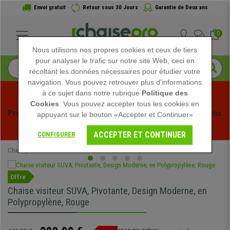
Envoi gratuit
Retour sous 30 Jours
Garantie de Deux ans
0
Nous utilisons nos propres cookies et ceux de tiers
pour analyser le trafic sur notre site Web, ceci en
récoltant les données nécessaires pour étudier votre
navigation. Vous pouvez retrouver plus d'informations
à ce sujet dans notre rubrique
Politique des
Cookies
. Vous pouvez accepter tous les cookies en
Profitez des soldes d'été chez Chaisepro ! Des réductions 
appuyant sur le bouton «Accepter et Continuer»
exclusives pour une durée limitée - 
Voir l'offre
 -
ACCEPTER ET CONTINUER
CONFIGURER
Chaisepro
Chaises de Bureau
Chaises Visiteur
Offre
Chaise visiteur SUVA, Pivotante, Design Moderne, en
Polypropylène, Rouge