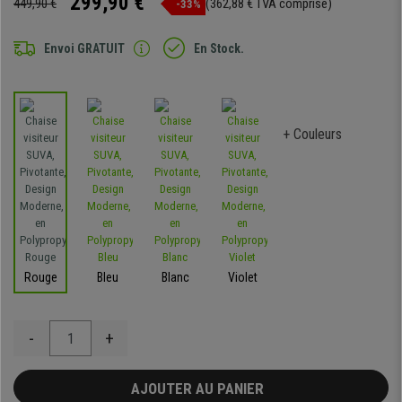
299,90 €
449,90 €
(362,88 € TVA comprise)
-33%
Envoi GRATUIT
En Stock.
+ Couleurs
Rouge
Bleu
Blanc
Violet
-
+
AJOUTER AU PANIER