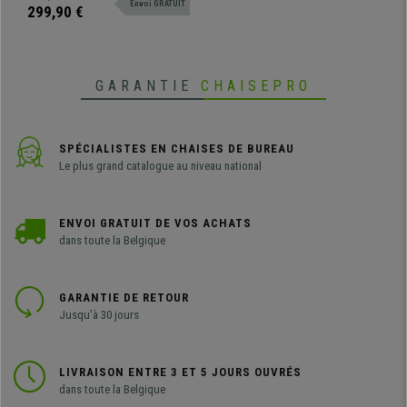
Envoi GRATUIT
car pivotante à 360º. Disponible
299,90 €
en différentes couleurs.
GARANTIE
CHAISEPRO
SPÉCIALISTES EN CHAISES DE BUREAU
Le plus grand catalogue au niveau national
ENVOI GRATUIT DE VOS ACHATS
dans toute la Belgique
GARANTIE DE RETOUR
Jusqu'à 30 jours
LIVRAISON ENTRE 3 ET 5 JOURS OUVRÉS
dans toute la Belgique