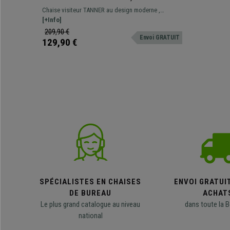
Métallique, Pivotante à 180º, Velours,
Chaise visiteur TANNER au design moderne ,
Noir
disponible en différentes couleurs et différents
[+Info]
revêtements.
209,90 €
Envoi GRATUIT
129,90 €
SPÉCIALISTES EN CHAISES
ENVOI GRATUI
DE BUREAU
ACHAT
Le plus grand catalogue au niveau
dans toute la B
national