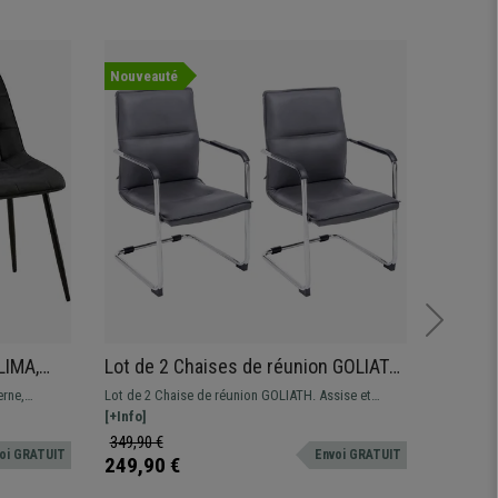
Nouveauté
Offre
LIMA,
Lot de 2 Chaises de réunion GOLIATH,
Chaise 
e
Structure Métallique, Grand
Design 
erne,
Lot de 2 Chaise de réunion GOLIATH. Assise et
La chaise
Rembourrage et Design élégant, Cuir
Foncé
ure
dossier commodes avec un grand rembourrage et
[+Info]
ses matéri
[+Info]
Gris
revêtement en cuir synthétique de grande qualité.
présente 
349,90 €
199,90 
oi GRATUIT
Envoi GRATUIT
s’adapter
249,90 €
119,90