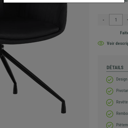
Envoi GRA
-
Fait
Voir descri
DÉTAILS
Design
Pivota
Revête
Rembou
Piètem