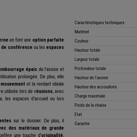
Caractéristiques techniques :
Matériel
erne
en font
une
option parfaite
Couleur
s de conférence
ou les
espaces
Hauteur totale
Largeur totale
Profondeur totale
embourrage épais
de l'
assise et
lisation prolongée. De plus, elle
Hauteur de l'assise
e mouvement
et la rendant idéale
Hauteur des accoudoirs
tre utilisée lors de
réunions
, avec
Charge maximale
te, les espaces d'accueil ou lors
Poids de la chaise
Etat
entes
sur le dossier.
De plus, il
Garantie
avec
des matériaux de grande
onfère une touche d'
originalité
,