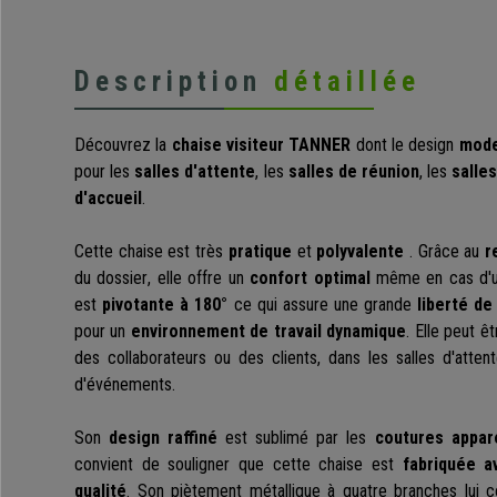
Description
détaillée
Découvrez la
chaise visiteur
TANNER
dont le
design
mod
pour les
salles d'attente
, les
salles de réunion
, les
salle
d'accueil
.
Cette
chaise est très
pratique
et
polyvalente
. Grâce au
r
du dossier
, elle offre un
confort optimal
même en cas d'uti
est
pivotante à 180°
ce qui assure une grande
liberté d
pour un
environnement de travail dynamique
. Elle peut ê
des collaborateurs ou des clients, dans les salles d'atten
d'événements.
Son
design raffiné
est sublimé par les
coutures appar
convient de souligner que cette chaise est
fabriquée 
qualité
.
Son piètement métallique
à quatre branches
lui c