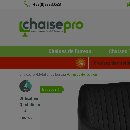
+32(0)22730628
Chaises de Bureau
Chaises 
Profitez des sold
Chaisepro
Mobilier de bureau
Chaises de réunion
Nouveauté
Utilisation
Quotidienne
4
heures