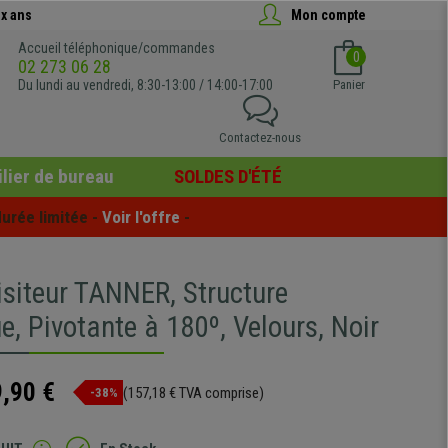
x ans
Mon compte
Accueil téléphonique/commandes
0
02 273 06 28
Du lundi au vendredi, 8:30-13:00 / 14:00-17:00
Panier
Contactez-nous
lier de bureau
SOLDES D'ÉTÉ
urée limitée - 
Voir l'offre
 -
isiteur TANNER, Structure
e, Pivotante à 180º, Velours, Noir
,90 €
(157,18 € TVA comprise)
-38%