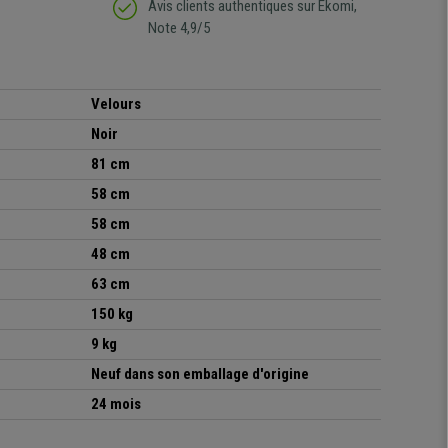
Avis clients authentiques sur Ekomi,
Note 4,9/5
Velours
Noir
81 cm
58 cm
58 cm
48 cm
63 cm
150 kg
9 kg
Neuf dans son emballage d'origine
24 mois