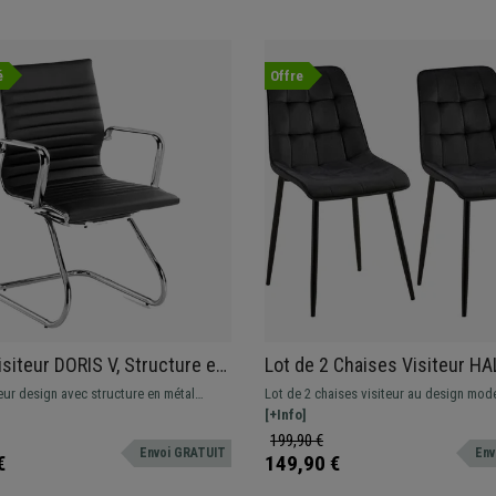
é
Offre
isiteur DORIS V, Structure en
Lot de 2 Chaises Visiteur HA
romé, Design Élégant, en
Rembourrage Épais, Structur
eur design avec structure en métal
Lot de 2 chaises visiteur au design mod
Métallique, en Velours, Noir
evêtement en cuir synthétique de grande
revêtement en tissu type velours. Struct
[+Info]
metallique noire.
199,90 €
Envoi GRATUIT
Env
€
149,90 €