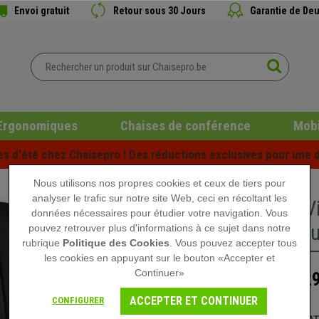
Envoi gratuit
Retour sous 30 Jours
Garantie de Deu
Ergonomiques
Chaises de conférence
Mobi
es d'été chez Chaisepro ! Des réductions exclusives pour une d
Nous utilisons nos propres cookies et ceux de tiers pour
analyser le trafic sur notre site Web, ceci en récoltant les
Chaise V
données nécessaires pour étudier votre navigation. Vous
Métalliqu
pouvez retrouver plus d'informations à ce sujet dans notre
rubrique
Politique des Cookies
. Vous pouvez accepter tous
les cookies en appuyant sur le bouton «Accepter et
Continuer»
129
209,90 €
ACCEPTER ET CONTINUER
CONFIGURER