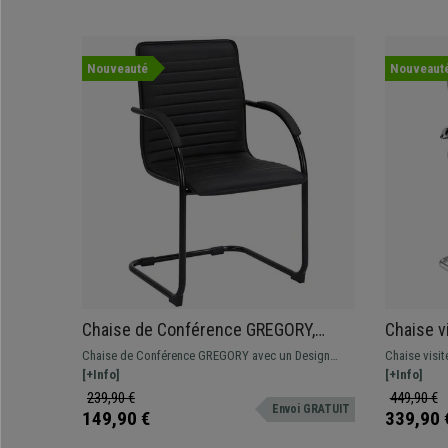
Nouveauté
Nouveaut
Chaise de Conférence GREGORY,
Chaise v
Structure Métallique Noire, Design
Métal Ch
Chaise de Conférence GREGORY avec un Design
Chaise visit
élégant et moderne, Cuir, Noir
Cuir Noir
exclusif. Assise et dossier commodes avec
[+Info]
chromé et r
[+Info]
revêtement en cuir synthétique de grande qualité.
qualité.
239,90 €
449,90 €
Envoi GRATUIT
149,90 €
339,90 