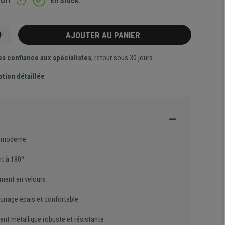
TUIT
En Stock.
+
AJOUTER AU PANIER
es confiance aux spécialistes
, retour sous 30 jours
ption détaillée
 moderne
nt à 180º
ment en velours
rrage épais et confortable
ent métallique robuste et résistante