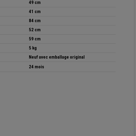
49 cm
41 cm
84 cm
52 cm
59 cm
5 kg
Neuf avec emballage original
24 mois