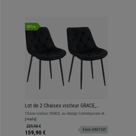
Offre
Lot de 2 Chaises visiteur GRACE,
Design Confortable et Elégant,
Chaise visiteur GRACE, au design Contemporain et
Piétement métallique, en Velours
Confortable.
[+Info]
Noir
229,90 €
Envoi GRATUIT
159,90 €