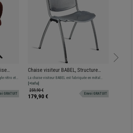
sise
Chaise visiteur BABEL, Structure
Lot de 
ortable,
Métallique, Empilable, couleur Gris
Empilab
le rétro et
La chaise visiteur BABEL est fabriquée en métal
Lot de cha
Métallisé
nille, doux
perforé : très résistant, pratique et fonctionnelle, elle
[+Info]
et empila
[+Info]
sera idéale pour une utilisation intensive.
259,90 €
299,90
oi GRATUIT
Envoi GRATUIT
179,90 €