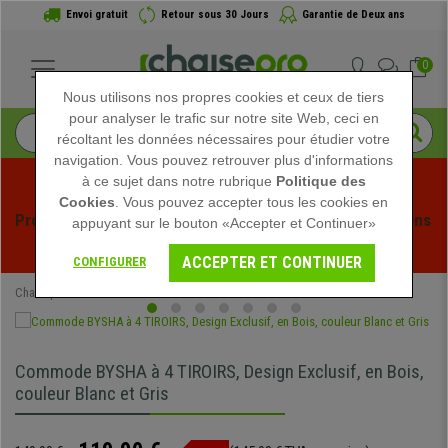
Envoi gratuit
Retour sous 30 Jours
Garantie de Deux ans
0
Nous utilisons nos propres cookies et ceux de tiers
pour analyser le trafic sur notre site Web, ceci en
récoltant les données nécessaires pour étudier votre
navigation. Vous pouvez retrouver plus d'informations
à ce sujet dans notre rubrique
Politique des
Cookies
. Vous pouvez accepter tous les cookies en
Profitez des soldes d'été chez Chaisepro ! Des réductions 
appuyant sur le bouton «Accepter et Continuer»
exclusives pour une durée limitée - 
Voir l'offre
 -
ACCEPTER ET CONTINUER
CONFIGURER
Chaisepro
Mobilier de bureau
Meubles Classeurs
Commode BYSHA à 4 TIROIRS, Design Exclusif, en Bois,
couleur Blanc et Gris