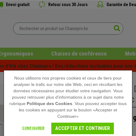
Envoi gratuit
Retour sous 30 Jours
Garantie de Deu
Ergonomiques
Chaises de conférence
Mobi
es d'été chez Chaisepro ! Des réductions exclusives pour une d
Nous utilisons nos propres cookies et ceux de tiers pour
analyser le trafic sur notre site Web, ceci en récoltant les
Console 
données nécessaires pour étudier votre navigation. Vous
cm, avec 
pouvez retrouver plus d'informations à ce sujet dans notre
rubrique
Politique des Cookies
. Vous pouvez accepter tous
les cookies en appuyant sur le bouton «Accepter et
Continuer»
139
199,90 €
ACCEPTER ET CONTINUER
CONFIGURER
Rupture de stock