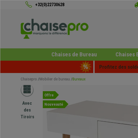
+32(0)22730628
Chaises de Bureau
Chaises 
Profitez des sold
Chaisepro
Mobilier de bureau
Bureaux
Offre
Avec
Nouveauté
des
Tiroirs