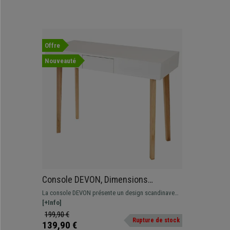
Offre
Nouveauté
Console DEVON, Dimensions
105x45x83 cm, avec Tiroir, Design
La console DEVON présente un design scandinave
Scandinave, Blanc
moderne, et son tiroir central est très pratique.
[+Info]
Grande qualité à un prix attractif.
199,90 €
Rupture de stock
139,90 €