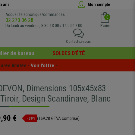
x ans
Mon compte
Accueil téléphonique/commandes
0
02 273 06 28
Du lundi au vendredi, 8:30-13:00 / 14:00-17:00
Panier
Contactez-nous
lier de bureau
SOLDES D'ÉTÉ
urée limitée - 
Voir l'offre
 -
DEVON, Dimensions 105x45x83
Tiroir, Design Scandinave, Blanc
,90 €
(169,28 € TVA comprise)
-30%