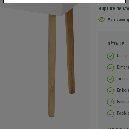
Rupture de st
Voir descri
DÉTAILS
Design
Dimen
Tiroir 
En boi
Fabrica
Facile 