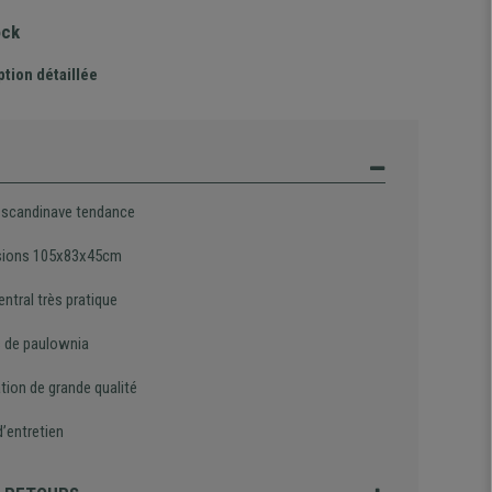
ock
ption détaillée
 scandinave tendance
sions 105x83x45cm
central très pratique
s de paulownia
tion de grande qualité
d’entretien