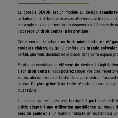
La console
DEVON
est un modèle au
design scandinav
parfaitement à différents espaces et diverses utilisations. L
est ample et vous permettra d’y disposer les éléments de dé
il possède un
tiroir central très pratique
!
Cette commode arbore un
look minimaliste et élégan
couleurs claires
, ce qui lui confère une
grande polyvalenc
parfait, que vous décidiez de le placer dans votre espace pr
En plus de constituer un
élément de design
, il s’agit éga
à son
tiroir central
, vous pourrez ranger vos clés, répertoir
autres, afin de maintenir l’ordre dans votre entrée, l’accuei
bureau. De plus,
grâce à sa taille réduite
, il saura s’ada
plus réduits.
L’ensemble de ce bureau est
fabriqué à partir de matér
article
adapté à une utilisation quotidienne
qui durera d
bois de paulownia
, un matériel robuste et résistant qui vo