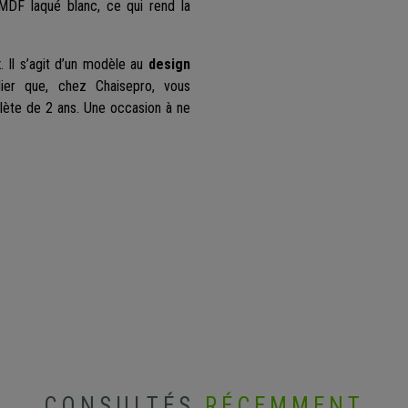
 MDF laqué blanc, ce qui rend la
x
. Il s’agit d’un modèle au
design
lier que, chez Chaisepro, vous
plète de 2 ans. Une occasion à ne
CONSULTÉS
RÉCEMMENT