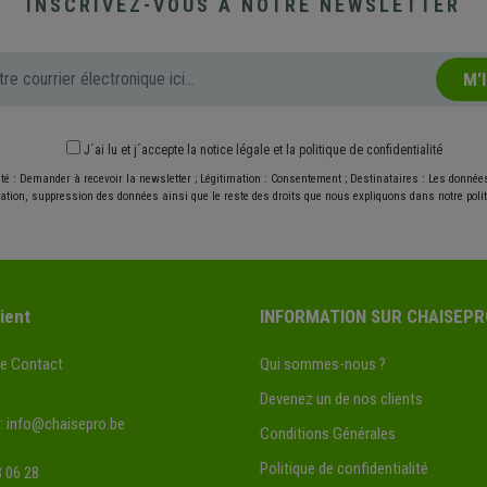
INSCRIVEZ-VOUS À NOTRE NEWSLETTER
M'
J´ai lu et j´accepte
la notice légale
et
la politique de confidentialité
ité : Demander à recevoir la newsletter ; Légitimation : Consentement ; Destinataires : Les donné
ication, suppression des données ainsi que le reste des droits que nous expliquons dans notre politi
ient
INFORMATION SUR CHAISEPR
de Contact
Qui sommes-nous ?
Devenez un de nos clients
:
info@chaisepro.be
Conditions Générales
Politique de confidentialité
 06 28