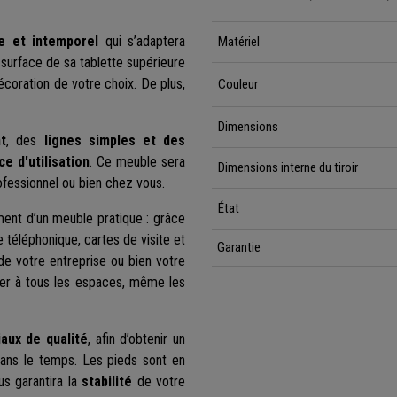
e et intemporel
qui s’adaptera
Matériel
a surface de sa tablette supérieure
coration de votre choix. De plus,
Couleur
Dimensions
t
, des
lignes simples et des
e d'utilisation
. Ce meuble sera
Dimensions interne du tiroir
ofessionnel ou bien chez vous.
État
lement d’un meuble pratique : grâce
e téléphonique, cartes de visite et
Garantie
l de votre entreprise ou bien votre
pter à tous les espaces, même les
iaux de qualité
, afin d’obtenir un
ans le temps. Les pieds sont en
us garantira la
stabilité
de votre