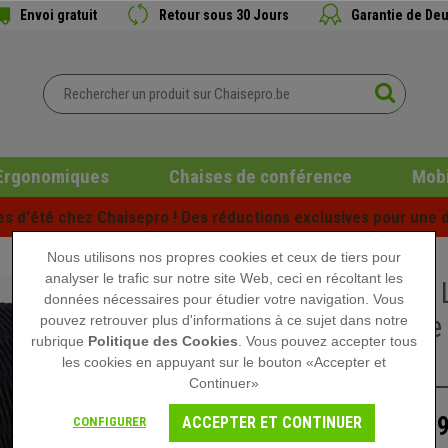
Envoi gratuit
Retour sous 30 Jours
Garantie de Deu
Ergonomiques
Chaises de conférence
Mobi
es d'été chez Chaisepro ! Des réductions exclusives pour une d
Nous utilisons nos propres cookies et ceux de tiers pour
analyser le trafic sur notre site Web, ceci en récoltant les
Coussin 
données nécessaires pour étudier votre navigation. Vous
Mémoire 
pouvez retrouver plus d'informations à ce sujet dans notre
rubrique
Politique des Cookies
. Vous pouvez accepter tous
Noir
les cookies en appuyant sur le bouton «Accepter et
Continuer»
49,
ACCEPTER ET CONTINUER
CONFIGURER
69,90 €