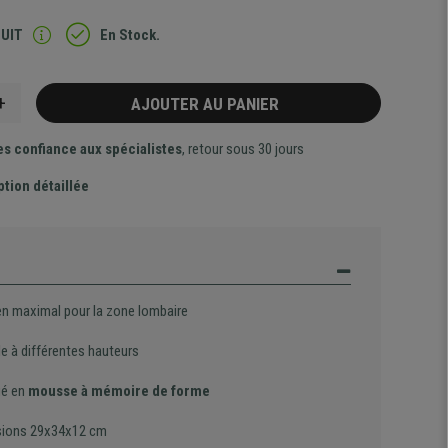
TUIT
En Stock.
+
AJOUTER AU PANIER
es confiance aux spécialistes
, retour sous 30 jours
ption détaillée
en maximal pour la zone lombaire
e à différentes hauteurs
ué en
mousse à mémoire de forme
ions 29x34x12 cm