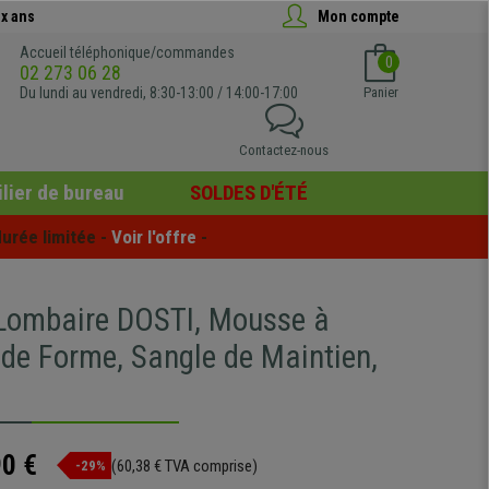
x ans
Mon compte
Accueil téléphonique/commandes
0
02 273 06 28
Du lundi au vendredi, 8:30-13:00 / 14:00-17:00
Panier
Contactez-nous
lier de bureau
SOLDES D'ÉTÉ
urée limitée - 
Voir l'offre
 -
Lombaire DOSTI, Mousse à
de Forme, Sangle de Maintien,
90 €
(60,38 € TVA comprise)
-29%