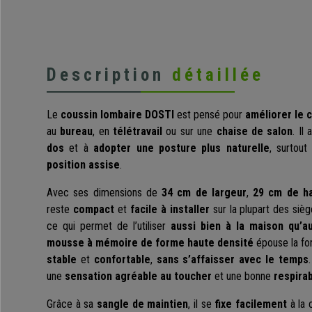
Description
détaillée
Le
coussin lombaire DOSTI
est pensé pour
améliorer le 
au
bureau
, en
télétravail
ou sur une
chaise de salon
. Il
dos
et à
adopter une posture plus naturelle
, surtout
position assise
.
Avec ses dimensions de
34 cm de largeur
,
29 cm de h
reste
compact
et
facile à installer
sur la plupart des siège
ce qui permet de l’utiliser
aussi bien à la maison qu’a
mousse à mémoire de forme
haute densité
épouse la fo
stable
et
confortable
,
sans s’affaisser avec le temps
une
sensation agréable au toucher
et une bonne
respirab
Grâce à sa
sangle de maintien
, il se
fixe facilement
à la 