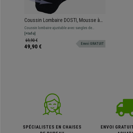
Coussin Lombaire DOSTI, Mousse à
Mémoire de Forme, Sangle de
Coussin lombaire ajustable avec sangles de
Maintien, Noir
maintien, idéal pour soulager les douleurs
[+Info]
lombaires lors de longues journées de travail.
69,90 €
Envoi GRATUIT
49,90 €
SPÉCIALISTES EN CHAISES
ENVOI GRATUI