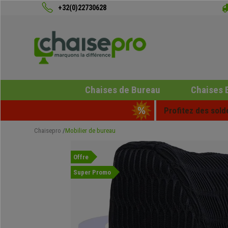
+32(0)22730628
Chaises de Bureau
Chaises 
Profitez des sold
Chaisepro
Mobilier de bureau
Offre
Super Promo