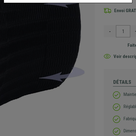
Envoi GRA
-
Fait
Voir descri
DÉTAILS
Mainti
Réglabl
Fabriq
Dimens