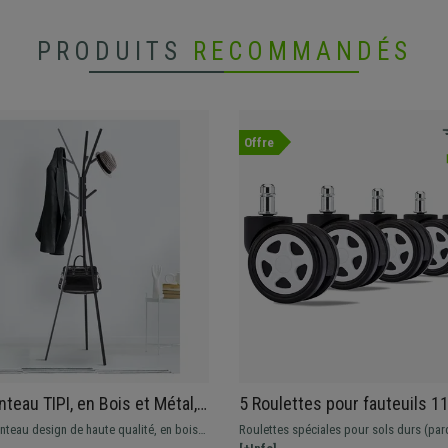
PRODUITS
RECOMMANDÉS
Offre
teau TIPI, en Bois et Métal,
5 Roulettes pour fauteuils 
0 cm, Noir
revêtement en caoutchouc, 
nteau design de haute qualité, en bois
Roulettes spéciales pour sols durs (par
Gamer, Coloris Blanc