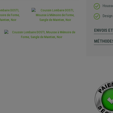
Housse
Design
ENVOIS E
MÉTHODES