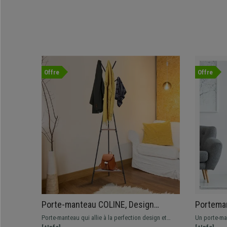
Offre
Offre
Porte-manteau COLINE, Design
Porteman
Industriel, Métal Noir et Bois Marron
45x45x18
Porte-manteau qui allie à la perfection design et
Un porte-ma