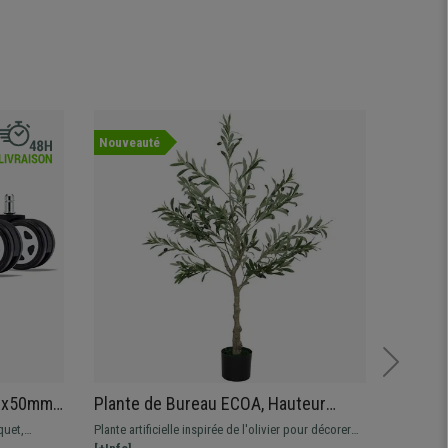
Nouveauté
11x50mm,
Plante de Bureau ECOA, Hauteur
Tablea
Design
120cm, Olivier Artificiel, Pot Inclus
90x60x0
quet,
Plante artificielle inspirée de l'olivier pour décorer
Le tablea
Blanc