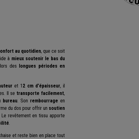
confort au quotidien
, que ce soit
 aide à
mieux soutenir le bas du
 lors des
longues périodes en
auteur
et 1
2 cm d'épaisseur
, il
s. Il se
transporte facilement
,
u bureau
. Son
rembourrage
en
rme du dos pour offrir un
soutien
. Le revêtement en tissu apporte
ilité
.
chaise et reste bien en place tout