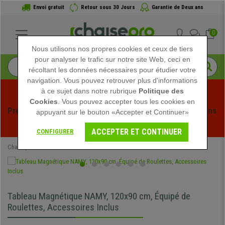
Envoi gratuit
Retour sous 30 Jours
Garantie de Deux ans
0
Nous utilisons nos propres cookies et ceux de tiers
pour analyser le trafic sur notre site Web, ceci en
récoltant les données nécessaires pour étudier votre
navigation. Vous pouvez retrouver plus d'informations
à ce sujet dans notre rubrique
Politique des
Cookies
. Vous pouvez accepter tous les cookies en
Profitez des soldes d'été chez Chaisepro ! Des réductions 
appuyant sur le bouton «Accepter et Continuer»
exclusives pour une durée limitée - 
Voir l'offre
 -
ACCEPTER ET CONTINUER
CONFIGURER
Chaisepro
Mobilier de bureau
Tableau Magnétique NAMY, 120x90 cm, Équipé de
Roulettes, Accessoires Inclus