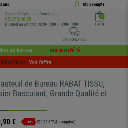
x ans
Mon compte
Accueil téléphonique/commandes
0
02 273 06 28
Du lundi au vendredi, 8:30-13:00 / 14:00-17:00
Panier
Contactez-nous
lier de bureau
SOLDES D'ÉTÉ
urée limitée - 
Voir l'offre
 -
uteuil de Bureau RABAT TISSU,
sier Basculant, Grande Qualité et
,90 €
(580,68 € TVA comprise)
-49%