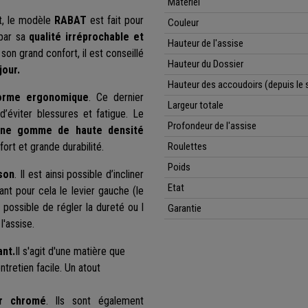
Matériel
it, le modèle
RABAT
est fait pour
Couleur
 par sa
qualité irréprochable et
Hauteur de l'assise
son grand confort, il est conseillé
Hauteur du Dossier
jour.
Hauteur des accoudoirs (depuis le 
forme ergonomique
. Ce dernier
Largeur totale
’éviter blessures et fatigue. Le
Profondeur de l'assise
une gomme de haute densité
ort et grande durabilité.
Roulettes
Poids
son
. Il est ainsi possible d’incliner
Etat
sant pour cela le levier gauche (le
t possible de régler la dureté ou l
Garantie
l'assise.
ant.
Il s'agit d'une matière que
tretien facile. Un atout
er chromé
. Ils sont également