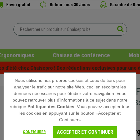
Envoi gratuit
Retour sous 30 Jours
Garantie de Deu
Ergonomiques
Chaises de conférence
Mobi
es d'été chez Chaisepro ! Des réductions exclusives pour une d
Nous utilisons nos propres cookies et ceux de tiers pour
analyser le trafic sur notre site Web, ceci en récoltant les
DEMO# Fa
données nécessaires pour étudier votre navigation. Vous
Noir, Dos
pouvez retrouver plus d'informations à ce sujet dans notre
rubrique
Politique des Cookies
. Vous pouvez accepter tous
Design
les cookies en appuyant sur le bouton «Accepter et
Continuer»
479
ACCEPTER ET CONTINUER
CONFIGURER
949,90 €