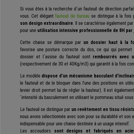
Si vous êtes à la recherche d´un fauteuil de direction parfa
vous. Cet élégant
fauteuil de bureau
se distingue à la fois
son design extraordinaire
. Il se caractérise également par 
pour une
utilisation intensive professionnelle de 8H par 
Cette chaise se démarque par
un dossier haut à la 
favorise une posture correcte du dos, ce qui qui permet d
dossier et l´assise du fauteuil sont
rembourrés avec 
(respectivement de 30 et 40Kg/m3) qui garantit à la fois conf
Le modèle
dispose d'un mécanisme basculant d'inclinai
le fauteuil et de le bloquer dans l’une des positions en utili
levier droit permet lui de régler la hauteur). Il est égalemen
´intensité du basculement en utilisant le pommeau situé sous 
Le fauteuil se distingue par
un revêtement en tissu résist
nous avons sélectionnée avec soin pour sa durabilité et son en
indispensable pour une chaise destinée à un usage intensif.
Les accoudoirs
sont designs et fabriqués en aci