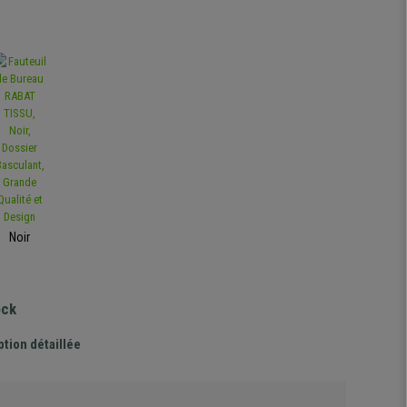
Noir
ock
ption détaillée