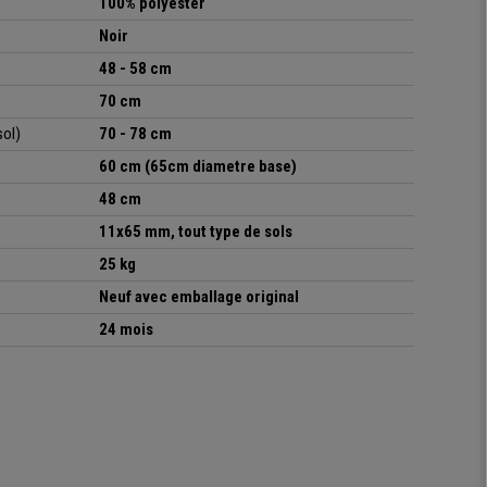
100% polyester
Noir
48 - 58 cm
70 cm
sol)
70 - 78 cm
60 cm (65cm diametre base)
48 cm
11x65 mm, tout type de sols
25 kg
Neuf avec emballage original
24 mois