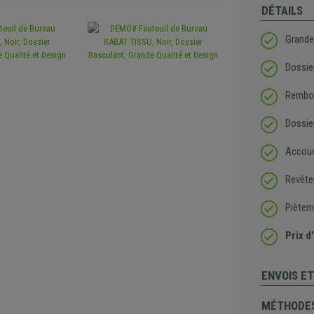
DÉTAILS
Grande
Dossie
Rembou
Dossie
Accoud
Revêtem
Piètem
Prix d
ENVOIS E
MÉTHODES