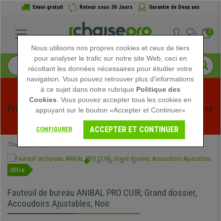
Envoi gratuit
Retour sous 30 Jours
Garantie de Deux ans
0
Nous utilisons nos propres cookies et ceux de tiers
pour analyser le trafic sur notre site Web, ceci en
récoltant les données nécessaires pour étudier votre
navigation. Vous pouvez retrouver plus d'informations
à ce sujet dans notre rubrique
Politique des
Cookies
. Vous pouvez accepter tous les cookies en
Profitez des soldes d'été chez Chaisepro ! Des réductions 
appuyant sur le bouton «Accepter et Continuer»
exclusives pour une durée limitée - 
Voir l'offre
 -
ACCEPTER ET CONTINUER
CONFIGURER
Chaisepro
Spéciaux
Offre
Fauteuil de bureau ANIBAL PRO CUIR, Grand dossier,
Accoudoirs Ajustables, Noir