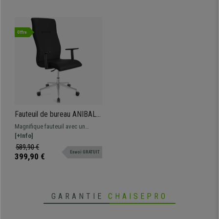
Offre
Fauteuil de bureau ANIBAL
PRO CUIR, Grand dossier,
Magnifique fauteuil avec un
Accoudoirs Ajustables, Noir
piétement métallique qui offre un
[+Info]
grand confort au quotidien à un
589,90 €
Envoi GRATUIT
prix imbattable. Disponible en
399,90 €
différentes couleurs et finitions.
GARANTIE
CHAISEPRO