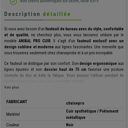
Avis clients authentiques sur Ekomi, Note 4,9/5
Description
détaillée
Si vous avez besoin d’un
fauteuil de bureau avec du style, confortable
et de qualité
, ne cherchez plus, vous vous laisserez séduire par le
modèle
ANIBAL PRO CUIR
. Il s’agit d’un
fauteuil exclusif avec un
design sublime et moderne
aux lignes fascinantes. Une merveille que
vous trouverez seulement chez chaiseprobe et à un prix incroyable.
Ce fauteuil se distingue par son confort. Son
design ergonomique
aux
lignes épurées et son
dossier haut de 75 cm
favorise une posture
correcte du dos et évite la fatigue. Vous pouvez l’utiliser pendant de
nombreuses heures sans vous en rendre compte.
Voir plus
La structure de l’assise et du dossier possède un
rembourrage
commode
, ferme et de qualité permettant à l’utilisateur d’éprouver une
FABRICANT
chaisepro
sensation très agréable. De plus, les
accoudoirs sont ajustables en
hauteur
, une caractéristique permettant d’obtenir facilement votre
Cuir synthétique / Piétement
Matériel
position idéale et ajoutant un peu plus de confort.
métallique
Couleur
Noir
Soulignons également le
mécanisme basculant à balancement
, une