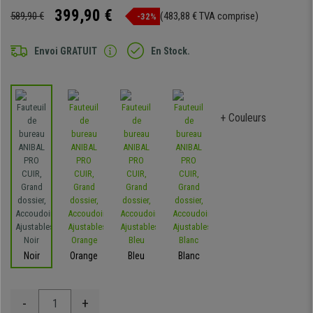
399,90 €
589,90 €
(483,88 € TVA comprise)
-32%
Envoi GRATUIT
En Stock.
+ Couleurs
Noir
Orange
Bleu
Blanc
-
+