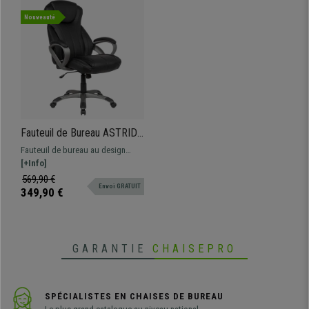
Nouveauté
Fauteuil de Bureau ASTRID,
Rembourrage Confortable,
Fauteuil de bureau au design
Mécanisme d'Inclinaison, en
classique, rembourrage épais,
[+Info]
Cuir Noir
revêtement en cuir synthétique de
569,90 €
Envoi GRATUIT
qualité.
349,90 €
GARANTIE
CHAISEPRO
SPÉCIALISTES EN CHAISES DE BUREAU