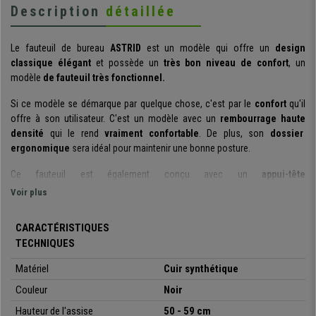
Description
détaillée
Le fauteuil de bureau
ASTRID
est un modèle qui offre un
design
classique élégant
et possède un
très bon niveau de
confort
, un
modèle
de fauteuil très fonctionnel.
Si ce modèle se démarque par quelque chose, c'est par le
confort
qu'il
offre à son utilisateur. C'est un modèle avec un
rembourrage haute
densité
qui le rend
vraiment confortable
. De plus, son
dossier
ergonomique
sera idéal pour maintenir une bonne posture.
Ce fauteuil est également conçu avec un
appui-tête
intégré,
des
accoudoirs rembourrés
et un
dossier ergonomique
afin
Voir plus
d'optimiser son confort. De manière générale ce fauteuil est conçu pour
être utilisé de façon intensive.
CARACTÉRISTIQUES
TECHNIQUES
Il convient également de noter son
mécanisme d'inclinaison à bascule
.
Vous avez donc la possibilité de positionner le dossier de façon
Matériel
Cuir synthétique
basculante ou fixe. C'est sans aucun doute une fonctionnalité très utile
qui vous permet de choisir entre les deux options suivant votre besoin.
Couleur
Noir
Hauteur de l'assise
50 - 59 cm
Son
design classique
est mis en valeur par ses
coutures apaprentes
, il