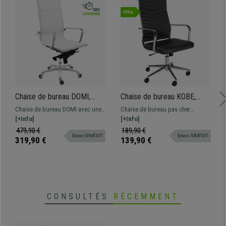
Offre
Chaise de bureau DOMI,
Chaise de bureau KOBE,
Structure Métallique
Design avec coutures
Chaise de bureau DOMI avec une
Chaise de bureau pas cher
Chromée, Design élégant, En
élégantes, Piètement
structure Métallique Chromée.
[+Info]
KOLMU: un modèle avec un
[+Info]
Maille, Blanc
métallique, Cuir, Noir
Mécanisme basculant avec
design original qui associe
479,90 €
189,90 €
Envoi GRATUIT
Envoi GRATUIT
réglage sur 4 positions
confort et matériaux de qualité.
319,90 €
139,90 €
CONSULTÉS
RÉCEMMENT