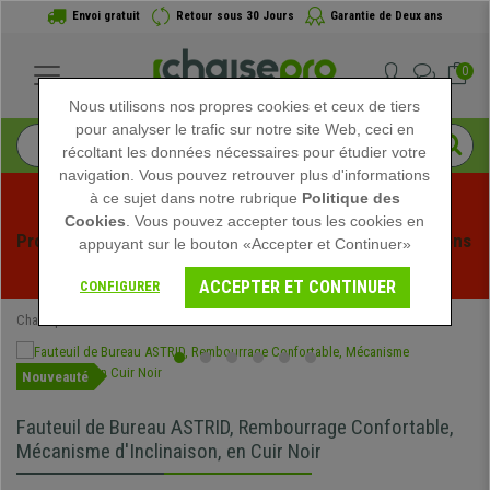
Envoi gratuit
Retour sous 30 Jours
Garantie de Deux ans
0
Nous utilisons nos propres cookies et ceux de tiers
pour analyser le trafic sur notre site Web, ceci en
récoltant les données nécessaires pour étudier votre
navigation. Vous pouvez retrouver plus d'informations
à ce sujet dans notre rubrique
Politique des
Cookies
. Vous pouvez accepter tous les cookies en
Profitez des soldes d'été chez Chaisepro ! Des réductions 
appuyant sur le bouton «Accepter et Continuer»
exclusives pour une durée limitée - 
Voir l'offre
 -
ACCEPTER ET CONTINUER
CONFIGURER
Chaisepro
Chaises de Bureau
Fauteuils de Bureau
Nouveauté
Fauteuil de Bureau ASTRID, Rembourrage Confortable,
Mécanisme d'Inclinaison, en Cuir Noir