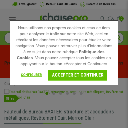
Envoi gratuit
Retour sous 30 Jours
Garantie de Deux ans
0
Nous utilisons nos propres cookies et ceux de tiers
pour analyser le trafic sur notre site Web, ceci en
récoltant les données nécessaires pour étudier votre
navigation. Vous pouvez retrouver plus d'informations
à ce sujet dans notre rubrique
Politique des
Cookies
. Vous pouvez accepter tous les cookies en
Profitez des soldes d'été chez Chaisepro ! Des réductions 
appuyant sur le bouton «Accepter et Continuer»
exclusives pour une durée limitée - 
Voir l'offre
 -
ACCEPTER ET CONTINUER
CONFIGURER
Chaisepro
Chaises de Bureau
Fauteuils de Bureau
Offre
Fauteuil de Bureau BAXTER, structure et accoudoirs
métalliques, Revêtement Cuir, Marron Clair