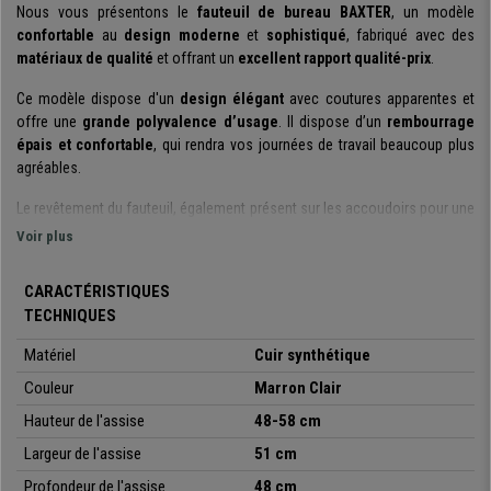
Nous vous présentons le
fauteuil de bureau
BAXTER
, un modèle
confortable
au
design moderne
et
sophistiqué
, fabriqué avec des
matériaux de qualité
et offrant un
excellent rapport qualité-prix
.
Ce modèle dispose d'un
design élégant
avec coutures apparentes et
offre une
grande polyvalence d’usage
. Il dispose d’un
rembourrage
épais et confortable
, qui rendra vos journées de travail beaucoup plus
agréables.
Le revêtement du fauteuil, également présent sur les accoudoirs pour une
touche design
, est réalisé en
cuir synthétique doux au toucher
,
Voir plus
résistant
à l’usage quotidien et au temps, tout en étant
facile à
entretenir
. Les
coutures apparentes
ajoutent par ailleurs un
détail
CARACTÉRISTIQUES
esthétique élégant
.
TECHNIQUES
La structure est en
métal chromé
,
stable
et
résistante
, pouvant
Matériel
Cuir synthétique
supporter
jusqu’à 150 kg
. Chaque détail a été pensé pour vous offrir un
produit de qualité
Couleur
, conçu pour un
usage quotidien
Marron Clair
.
Hauteur de l'assise
48-58 cm
En résumé, si vous recherchez un produit alliant
confort
,
design élégant
et
modernité
, le modèle
BAXTER
est parfait pour vous. Chez
Chaisepro
,
Largeur de l'assise
51 cm
nous vous la proposons avec
deux ans de garantie
et le
meilleur
Profondeur de l'assise
48 cm