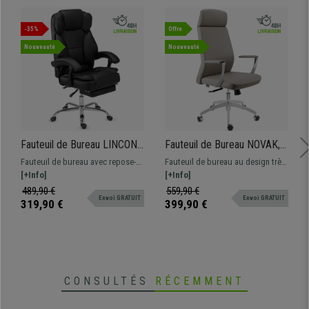
-35%
Offre
Nouveauté
Nouveauté
Fauteuil de Bureau LINCON,
Fauteuil de Bureau NOVAK,
Très Confortable,
Design Élégant et Raffiné,
Fauteuil de bureau avec repose-
Fauteuil de bureau au design très
Ergonomique, Repose Pieds
Confortable, en Cuir, Gris
pieds extensible et dossier grande
[+Info]
élégant. Il se distingue par son
[+Info]
Extensible, Cuir Noir
inclinaison. Confort garantie
haut dossier avec appui-tête
489,90 €
559,90 €
Envoi GRATUIT
Envoi GRATUIT
intégré. Très bon rapport qualité
319,90 €
399,90 €
prix !
CONSULTÉS
RÉCEMMENT