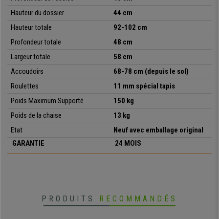
service du marché
.
Hauteur du dossier
44 cm
•
Structure métallique robuste, supporte jusqu'à 150kg
Hauteur totale
92-102 cm
• Cuir synthétique facile d’entretien
•
Assise réglable en hauteur
Profondeur totale
48 cm
• Accoudoirs métalliques design, inserts en cuir synthétique
Largeur totale
58 cm
• Design élégant et intemporel
Accoudoirs
68-78 cm (depuis le sol)
Roulettes
11 mm spécial tapis
Poids Maximum Supporté
150 kg
Poids de la chaise
13
kg
Etat
Neuf avec emballage original
GARANTIE
24 MOIS
PRODUITS
RECOMMANDÉS