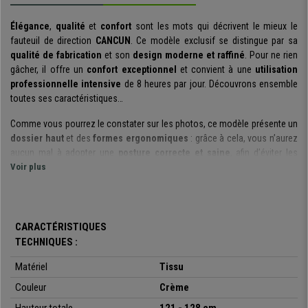
Élégance
,
qualité
et
confort
sont les mots qui décrivent le mieux le
fauteuil de direction
CANCUN
. Ce modèle exclusif se distingue par sa
qualité de fabrication
et son
design moderne et raffiné
. Pour ne rien
gâcher, il offre un
confort exceptionnel
et convient à une
utilisation
professionnelle intensive
de 8 heures par jour. Découvrons ensemble
toutes ses caractéristiques…
Comme vous pourrez le constater sur les photos, ce modèle présente un
dossier haut
et des
formes ergonomiques
: grâce à cela, vous n’aurez
aucun mal à adopter une
posture correcte et saine
, afin d’éviter les
douleurs et contractures. De plus, le dossier comme l’assise sont
Voir plus
rembourrés avec une
mousse à haute densité (65kg/m3)
qui vous
garantit à la fois le
confort
et la
durabilité
de votre fauteuil.
Ce modèle comprend un
mécanisme d’inclinaison basculant avancé
CARACTÉRISTIQUES
qui vous permettra d’incliner votre fauteuil en arrière et de bloquer sa
TECHNIQUES :
position. Vous pourrez également décider de laisser le basculement libre,
selon vos envies. Ce système est
très utile
et vous garantira
une
Matériel
Tissu
meilleure liberté de mouvements
. Aussi, la
dureté du balancement
Couleur
Crème
peut être réglée
en fonction du poids de l’utilisateur : un réel plus en