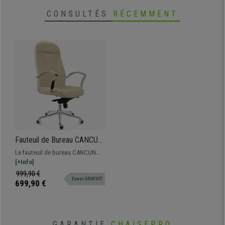
CONSULTÉS
RÉCEMMENT
Fauteuil de Bureau CANCUN,
Rembourrage Épais, Dossier
Le fauteuil de bureau CANCUN
Haut, en Tissu Crème
est très confortable grâce à son
[+Info]
rembourrage à haute densité et
999,90 €
Envoi GRATUIT
ses formes ergonomiques, sans
699,90 €
oublier son mécanisme basculant.
GARANTIE
CHAISEPRO