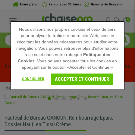
Envoi gratuit
Retour sous 30 Jours
Garantie de Deux ans
0
Nous utilisons nos propres cookies et ceux de tiers
pour analyser le trafic sur notre site Web, ceci en
récoltant les données nécessaires pour étudier votre
navigation. Vous pouvez retrouver plus d'informations
à ce sujet dans notre rubrique
Politique des
Cookies
. Vous pouvez accepter tous les cookies en
Profitez des soldes d'été chez Chaisepro ! Des réductions 
appuyant sur le bouton «Accepter et Continuer»
exclusives pour une durée limitée - 
Voir l'offre
 -
ACCEPTER ET CONTINUER
CONFIGURER
Chaisepro
Chaises de Bureau
Fauteuils de Bureau
Fauteuil de Bureau CANCUN, Rembourrage Épais,
Dossier Haut, en Tissu Crème