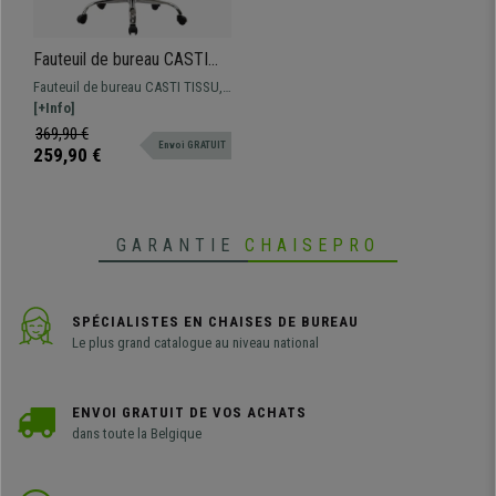
Fauteuil de bureau CASTI
TISSU, Repose-pieds
Fauteuil de bureau CASTI TISSU,
Extensible, Grand
Grand rembourrage avec
[+Info]
Rembourrage, Crème
revêtement en tissu disponible en
369,90 €
Envoi GRATUIT
différentes couleurs et grande
259,90 €
résistance avec piétement
métallique.
GARANTIE
CHAISEPRO
SPÉCIALISTES EN CHAISES DE BUREAU
Le plus grand catalogue au niveau national
ENVOI GRATUIT DE VOS ACHATS
dans toute la Belgique