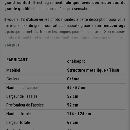
grand confort
. Il est également
fabriqué avec des matériaux de
grande qualité
et est disponible à un prix sensationnel.
Il vous suffit d’observer les photos jointes à cette description pour vous
faire une idée du grand confort qu’il apporte grâce à son
rembourrage
épais
qui permet d’affronter les longues journées de travail. Son
repose-
pieds extensible et son dossier facilement ajustable
vous donnera la
possibilité de vous détendre et faire une petite pause durant votre journée
Voir plus
en actionnant la position inclinée du fauteuil et mettre les pieds en
hauteur.
FABRICANT
chaisepro
Autre élément de confort : son
mécanisme basculant de balancement
,
Matériel
Structure métallique / Tissu
qui offre une meilleure liberté de mouvements et flexibilité.
Couleur
Crème
Ce modèle a été
fabriqué avec des matériaux de qualité
. La
structure
Hauteur de l'assise
47 - 57 cm
et piétement sont métalliques
, apportant une grande stabilité et
grande résistance allant jusqu’à 130 kg
. De plus, le fauteuil dispose
Largeur de l'assise
52 cm
d’un
revêtement en tissu de grande qualité et facile d’entretien,
Profondeur de l'assise
52 cm
disponible en différentes couleurs
, pour que vous puissiez choisir
Hauteur totale
114 - 124 cm
celle qui vous plait le plus ou qui s’adapte le mieux aux couleurs de vos
bureaux.
Largeur totale
67 cm