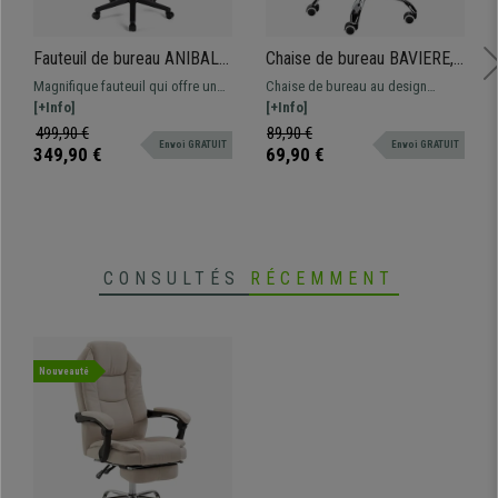
Fauteuil de bureau ANIBAL
Chaise de bureau BAVIERE,
CUIR, Grand dossier,
Design Moderne, Piètement
Magnifique fauteuil qui offre un
Chaise de bureau au design
Accoudoirs Ajustables, Gris
Métallique, Cuir, Gris
grand confort au quotidien à un
[+Info]
moderne, très fonctionnelle,
[+Info]
prix imbattable. Disponible en
confortable et fabriquée avec des
499,90 €
89,90 €
Envoi GRATUIT
Envoi GRATUIT
différentes couleurs et finitions.
matériaux de qualité.
349,90 €
69,90 €
CONSULTÉS
RÉCEMMENT
Nouveauté