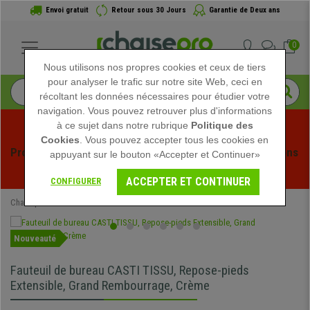
Envoi gratuit
Retour sous 30 Jours
Garantie de Deux ans
0
Nous utilisons nos propres cookies et ceux de tiers
pour analyser le trafic sur notre site Web, ceci en
récoltant les données nécessaires pour étudier votre
navigation. Vous pouvez retrouver plus d'informations
à ce sujet dans notre rubrique
Politique des
Cookies
. Vous pouvez accepter tous les cookies en
Profitez des soldes d'été chez Chaisepro ! Des réductions 
appuyant sur le bouton «Accepter et Continuer»
exclusives pour une durée limitée - 
Voir l'offre
 -
ACCEPTER ET CONTINUER
CONFIGURER
Chaisepro
Chaises de Bureau
Fauteuils de Bureau
Nouveauté
Fauteuil de bureau CASTI TISSU, Repose-pieds
Extensible, Grand Rembourrage, Crème