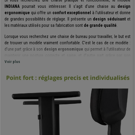
Si vous recherchez une chaise pratique et fonctionnelle, le modèle
INDIANA
pourrait vous intéresser. Il s’agit d’une chaise au
design
ergonomique
qui offre un
confort exceptionnel
à l’utilisateur et donne
de grandes possibilités de réglage. Il présente un
design séduisant
et
les matériaux utilisés pour sa fabrication sont
de grande qualité
.
Lorsque vous recherchez une chaise de bureau pour travailler, le but est
de trouver un modèle vraiment confortable. C’est le cas de ce modèle :
d’une part grâce à son
design ergonomique
qui permet à l’utilisateur de
maintenir une posture correcte et saine, et d’autre part grâce par son
rembourrage épais à haute densité
Voir plus
de l’assise (densité de mousse 30
kg/m3) et du dossier (densité de la mousse 25 kg/m3) qui garantit à
l’utilisateur un
confort hors du commun
.
Soulignons également son
mécanisme d’inclinaison synchrone
complet, un système utile et pratique pour ajuster l’assise et le dossier de
manière indépendant, donnant la possibilité de fixer les deux parties sur
des positions différentes.
Un autre élément essentiel de ce modèle : le
dossier et les accoudoirs
sont ajustables en hauteur
, pour choisir la position la plus adéquate
pour chaque utilisateur. Le confort, l’ergonomie et les éléments de
réglage cités précédemment permettent à cette chaise d’être
adaptée