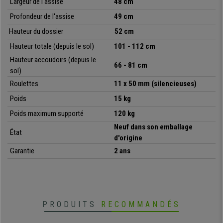
Largeur de l'assise
48 cm
•
Tès confortable, rembourrage dense (30 kg/m3)
• Accoudoirs ajustables en hauteur
Profondeur de l'assise
49 cm
Hauteur du dossier
52 cm
Hauteur totale (depuis le sol)
101 - 112 cm
Hauteur accoudoirs (depuis le
66 - 81
cm
sol)
Roulettes
11 x 50 mm (silencieuses)
Poids
15 kg
Poids maximum supporté
120 kg
Neuf dans son emballage
État
d'origine
Garantie
2 ans
PRODUITS
RECOMMANDÉS