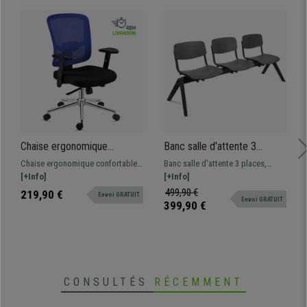
Chaise ergonomique
Banc salle d'attente 3
MARKO, Support Lombaire,
sièges MILKA, Structure
Chaise ergonomique confortable
Banc salle d'attente 3 places,
Mécanisme Synchrone,
Robuste, Très Confortable,
avec support lombaire. Fabriquée
[+Info]
structure en plastique résistant.
[+Info]
Piétement Aluminium, Bleu
Polypropylène, Gris
avec des matériaux de qualité,
Le modèle MILKA est disponible
499,90 €
219,90 €
Envoi GRATUIT
Envoi GRATUIT
piétement métallique et maille
en version banc 2 et 3 places, ainsi
399,90 €
respirable
qu'en version chaise visiteur.
CONSULTÉS
RÉCEMMENT