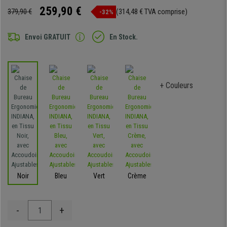
259,90 €
379,90 €
(314,48 € TVA comprise)
-32%
Envoi GRATUIT
En Stock.
+ Couleurs
Noir
Bleu
Vert
Crème
-
+