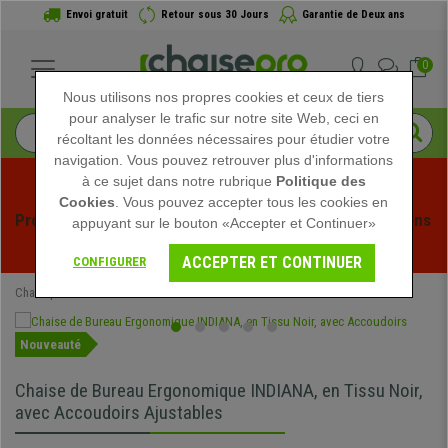
Envoi gratuit
Retour sous 30 Jours
Garantie de Deux ans
0
Nous utilisons nos propres cookies et ceux de tiers
pour analyser le trafic sur notre site Web, ceci en
récoltant les données nécessaires pour étudier votre
navigation. Vous pouvez retrouver plus d'informations
à ce sujet dans notre rubrique
Politique des
Cookies
. Vous pouvez accepter tous les cookies en
Profitez des soldes d'été chez Chaisepro ! Des réductions 
appuyant sur le bouton «Accepter et Continuer»
exclusives pour une durée limitée - 
Voir l'offre
 -
ACCEPTER ET CONTINUER
CONFIGURER
Chaisepro
Chaises de Bureau
Nouveauté
Chaise de Bureau Ergonomique INDIANA, en Tissu Noir,
avec Accoudoirs Ajustables