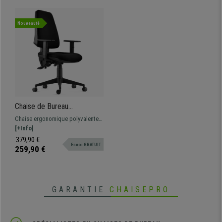
Nouveauté
Chaise de Bureau
Ergonomique INDIANA, en
Chaise ergonomique polyvalente,
Tissu Noir, avec Accoudoirs
fonctionnelle et très confortable
[+Info]
Ajustables
grâce à son rembourrage épais.
379,90 €
Envoi GRATUIT
Tapissée en tissu de qualité.
259,90 €
GARANTIE
CHAISEPRO