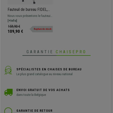
Fauteuil de bureau FIDEL,
Mécanisme Basculant,
Nous vous présentons le fauteuil
Accoudoirs rabattables, Cuir,
de bureau FIDEL: système
[+Info]
Noir
basculant, piétement en métal
159,90 €
Rupture de stock
résistant, cuir synthétique.
109,90 €
GARANTIE
CHAISEPRO
SPÉCIALISTES EN CHAISES DE BUREAU
Le plus grand catalogue au niveau national
ENVOI GRATUIT DE VOS ACHATS
dans toute la Belgique
GARANTIE DE RETOUR