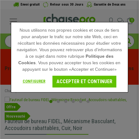
Envoi gratuit
Retour sous 30 Jours
Garantie de Deux ans
0
Nous utilisons nos propres cookies et ceux de tiers
pour analyser le trafic sur notre site Web, ceci en
récoltant les données nécessaires pour étudier votre
navigation. Vous pouvez retrouver plus d'informations
à ce sujet dans notre rubrique
Politique des
Cookies
. Vous pouvez accepter tous les cookies en
Profitez des soldes d'été chez Chaisepro ! Des réductions 
appuyant sur le bouton «Accepter et Continuer»
exclusives pour une durée limitée - 
Voir l'offre
 -
ACCEPTER ET CONTINUER
CONFIGURER
Chaisepro
Chaises de Bureau
Fauteuils de Bureau
Offre
Nouveauté
Fauteuil de bureau FIDEL, Mécanisme Basculant,
Accoudoirs rabattables, Cuir, Noir