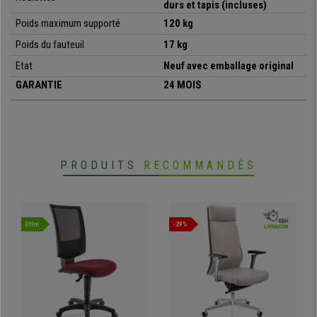
cette opportunité !
durs et tapis (incluses)
Poids maximum supporté
120 kg
•
Design frais et élégant
• Avec des accoudoirs rembourrés confortables
Poids du fauteuil
17
kg
•
Revêtement en cuir synthétique
Etat
Neuf avec emballage original
• Piétement en métal résistant
GARANTIE
24 MOIS
•
Mécanisme basculant
PRODUITS
RECOMMANDÉS
Offre
-29%