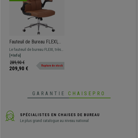
Fauteuil de Bureau FLEXI,
Accoudoirs Rabattables,
Le fauteuil de bureau FLEXI, très
Grand Confort, en Cuir
élégant grâce à son design
[+Info]
Marron Clair
moderne et ses matériaux de
289,90 €
Rupture de stock
haute qualité, grand confort pour
209,90 €
vos longues journées de travail.
GARANTIE
CHAISEPRO
SPÉCIALISTES EN CHAISES DE BUREAU
Le plus grand catalogue au niveau national