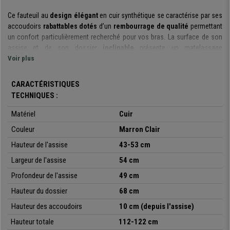
Ce fauteuil au
design élégant
en
cuir synthétique
se caractérise par ses
accoudoirs
rabattables dotés
d’un
rembourrage de qualité
permettant
un confort particulièrement recherché pour vos bras. La surface de son
assise et de son dossier
inclinable
présente un matelassage
particulièrement agréable. Son revêtement en
Voir plus
cuir synthétique
de haute
qualité
fait de lui un produit extrêmement bien fini.
CARACTÉRISTIQUES
Le fauteuil de bureau
FLEXI
allie
confort et design
. Il saura embellir votre
TECHNIQUES :
intérieur grâce à ses
coutures apparentes
et ses
lignes épurées
qui
font de lui un
fauteuil de qualité.
Son piétement métallique
doté
de
Matériel
Cuir
cinq branches se marie parfaitement aux formes modernes de ce fauteuil
Couleur
Marron Clair
au
design séduisant.
Hauteur de l'assise
43-53 cm
Les matériaux de haute qualité
ont été
spécialement
sélectionnés pour
Largeur de l'assise
54 cm
la conception de ce fauteuil. Son revêtement en
cuir synthétique
rend son
utilisation agréable et
son entretien extrêmement facile.
Il
Profondeur de l'assise
49 cm
peut
supporter un
poids maximum de 136kg
grâce à sa structure d’une
Hauteur du dossier
68 cm
grande robustesse.
Hauteur des accoudoirs
10 cm (depuis l'assise)
Ce modèle pourra s’intégrer parfaitement à votre intérieur du fait de
son
Hauteur totale
112-122 cm
style sobre et élégant.
Il est de plus
disponible dans une large