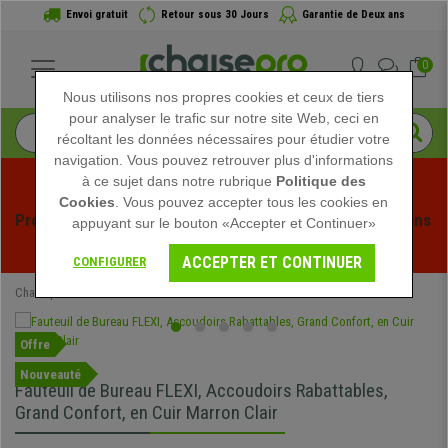
Envoi gratuit
Retour sous 30 Jours
Garantie de Deux ans
0
Nous utilisons nos propres cookies et ceux de tiers
pour analyser le trafic sur notre site Web, ceci en
récoltant les données nécessaires pour étudier votre
navigation. Vous pouvez retrouver plus d'informations
à ce sujet dans notre rubrique
Politique des
Cookies
. Vous pouvez accepter tous les cookies en
Profitez des soldes d'été chez Chaisepro ! Des réductions 
appuyant sur le bouton «Accepter et Continuer»
exclusives pour une durée limitée - 
Voir l'offre
 -
ACCEPTER ET CONTINUER
CONFIGURER
Chaisepro
Chaises de Bureau
Fauteuils de Bureau
Offre
Nouveauté
Fauteuil de Bureau FLEXI, Accoudoirs Rabattables,
Grand Confort, en Cuir Marron Clair