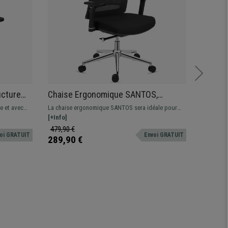
ucture
Chaise Ergonomique SANTOS,
Fauteu
Utilisation Professionnelle 8h, Design
Design 
e et avec
La chaise ergonomique SANTOS sera idéale pour
Fauteuil 
Élégant, en Noir
authen
anisme
une utilisation professionnelle intensive, grâce à son
[+Info]
très élég
[+Info]
support lombaire et son assise bien rembourrée !
Fabriqué 
479,90 €
799,90 
oi GRATUIT
Envoi GRATUIT
revêtement
289,90 €
599,90