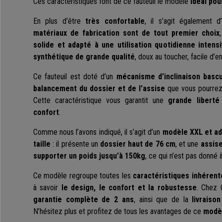
Ces caractéristiques font de ce fauteuil le modèle
idéal pou
En plus d’être
très confortable
, il s’agit également
matériaux de fabrication sont de tout premier choix
solide et adapté à une utilisation quotidienne intens
synthétique de grande qualité
, doux au toucher, facile d’en
Ce fauteuil est doté d’un
mécanisme d’inclinaison bascu
balancement du dossier et de l’assise
que vous pourrez 
Cette caractéristique vous garantit une
grande libert
confort
.
Comme nous l’avons indiqué, il s’agit d’un
modèle XXL et ad
taille
: il présente un
dossier haut de 76 cm
, et une
assise
supporter un poids jusqu’à 150kg
, ce qui n’est pas donné 
Ce modèle regroupe toutes les
caractéristiques inhérent
à savoir
le design, le confort et la robustesse
. Chez 
garantie complète de 2 ans
, ainsi que de la
livraiso
N’hésitez plus et profitez de tous les avantages de ce
modèl