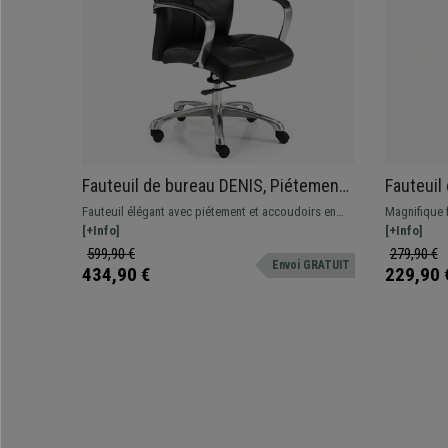
Fauteuil de bureau DENIS, Piétement
Fauteuil
et accoudoirs en métal, Cuir, Noir
Grand r
Fauteuil élégant avec piétement et accoudoirs en
Magnifique 
Basculant
acier chromé. Revêtement cuir de grande qualité
[+Info]
avec double
[+Info]
Marron C
avec coutures apparentes
et revêtemen
599,90 €
279,90 €
Envoi GRATUIT
Si vous cher
434,90 €
229,90 
rapport qual
merveille