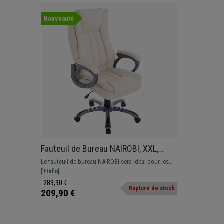
Nouveauté
Fauteuil de Bureau NAIROBI, XXL,
Grand Rembourrage, Très Résistant,
Le fauteuil de bureau NAIROBI sera idéal pour les
Crème
personnes de grande taille grâce à sa résistance et
[+Info]
son confort exceptionnel !
289,90 €
Rupture de stock
209,90 €