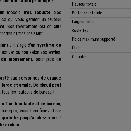
r une utilisation prolongée
.
Hauteur totale
 d’un modèle
très robuste
. Ses
Profondeur totale
, ce qui vous garantit un fauteuil
Largeur totale
ive
. Son revêtement est en
cuir
Roulettes
tretien et très résistant.
Poids maximum supporté
lant
: il s’agit d’un
système de
État
activer ou non selon vos envies.
Garantie
é de mouvement
, pour plus de
apté aux personnes de grande
 large et ample
. De plus, il
peut
à tous les fauteuils de bureau !
es à un bon fauteuil de bureau
,
Chaisepro, vous bénéficiez d’une
n gratuite jusqu’à chez vous
!
e exclusif
.