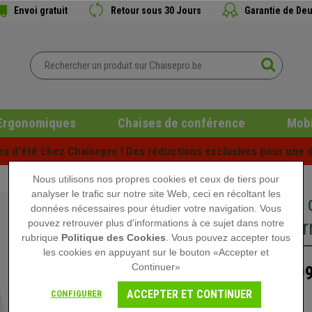
Envoi gratuit
Retour sous 30 Jours
Garantie de Deu
Ergonomiques
Chaises de conférence
Mobi
es d'été chez Chaisepro ! Des réductions exclusives pour une d
Nous utilisons nos propres cookies et ceux de tiers pour
analyser le trafic sur notre site Web, ceci en récoltant les
Fauteuil
données nécessaires pour étudier votre navigation. Vous
Rembourr
pouvez retrouver plus d'informations à ce sujet dans notre
rubrique
Politique des Cookies
. Vous pouvez accepter tous
les cookies en appuyant sur le bouton «Accepter et
Continuer»
209
289,90 €
ACCEPTER ET CONTINUER
CONFIGURER
Rupture de stock