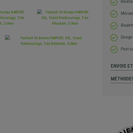
Revête
Mécani
Roulet
Design
Peut s
ENVOIS E
MÉTHODES