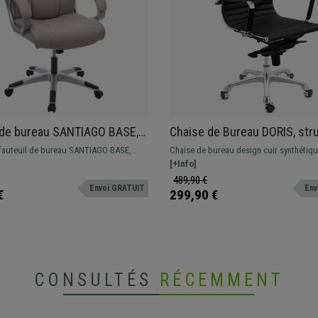
 de bureau SANTIAGO BASE,
Chaise de Bureau DORIS, str
embourrage, Mécanisme
Métallique Chromée, Finitons
fauteuil de bureau SANTIAGO BASE,
Chaise de bureau design cuir synthétiqu
, Utilisation quotidienne 8h,
élégantes, cuir, Noir
 rembourrage, grand appui-tête intégré
une structure métallique chromée. Méc
[+Info]
lair
t en cuir facile d'entretien et nettoyage.
basculant sur 4 positions
489,90 €
Envoi GRATUIT
Env
chez un Fauteuil avec le meilleur
€
299,90 €
ité-prix, ceci est votre modèle, une
CONSULTÉS
RÉCEMMENT