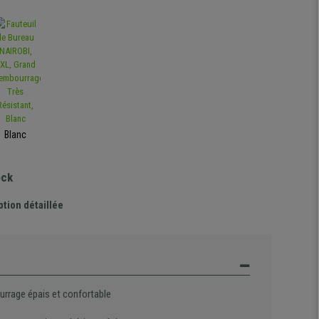
Blanc
ock
ption détaillée
rrage épais et confortable