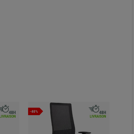
-40%
Offre