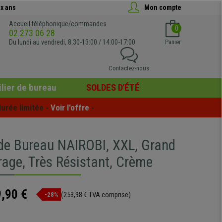
x ans
Mon compte
Accueil téléphonique/commandes
0
02 273 06 28
Du lundi au vendredi, 8:30-13:00 / 14:00-17:00
Panier
Contactez-nous
lier de bureau
SOLDES D'ÉTÉ
urée limitée - 
Voir l'offre
 -
 de Bureau NAIROBI, XXL, Grand
age, Très Résistant, Crème
,90 €
(253,98 € TVA comprise)
-28%