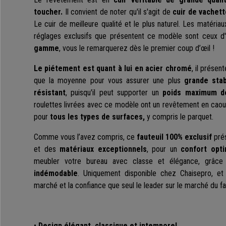
toucher.
Il convient de noter qu'il s'agit de
cuir de vachett
Le cuir de meilleure qualité et le plus naturel. Les matériaux
réglages exclusifs que présentent ce modèle sont ceux d
gamme
, vous le remarquerez dès le premier coup d’œil !
Le piétement est quant à lui en acier chromé
, il prése
que la moyenne pour vous assurer une plus
grande stabi
résistant
, puisqu'il peut supporter un
poids maximum d
roulettes livrées avec ce modèle ont un revêtement en caou
pour
tous les types de surfaces,
y compris le parquet.
Comme vous l’avez compris, ce
fauteuil 100% exclusif
pré
et des
matériaux exceptionnels
, pour un
confort opti
meubler votre bureau avec classe et élégance, grâc
indémodable
. Uniquement disponible chez Chaisepro, et
marché et la confiance que seul le leader sur le marché du fau
•
Design élégant, classique et intemporel