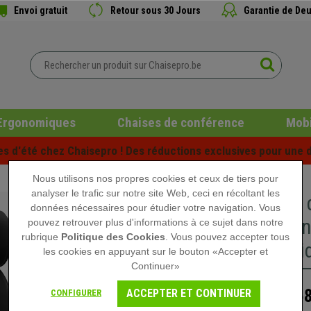
Envoi gratuit
Retour sous 30 Jours
Garantie de Deu
Ergonomiques
Chaises de conférence
Mobi
es d'été chez Chaisepro ! Des réductions exclusives pour une d
Nous utilisons nos propres cookies et ceux de tiers pour
analyser le trafic sur notre site Web, ceci en récoltant les
Fauteuil
données nécessaires pour étudier votre navigation. Vous
et Élégan
pouvez retrouver plus d'informations à ce sujet dans notre
rubrique
Politique des Cookies
. Vous pouvez accepter tous
Authenti
les cookies en appuyant sur le bouton «Accepter et
Continuer»
6
ACCEPTER ET CONTINUER
CONFIGURER
1.079,90 €