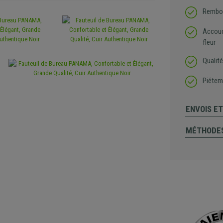
Rembou
Accoudo
fleur
Qualité
Piétem
ENVOIS E
MÉTHODES