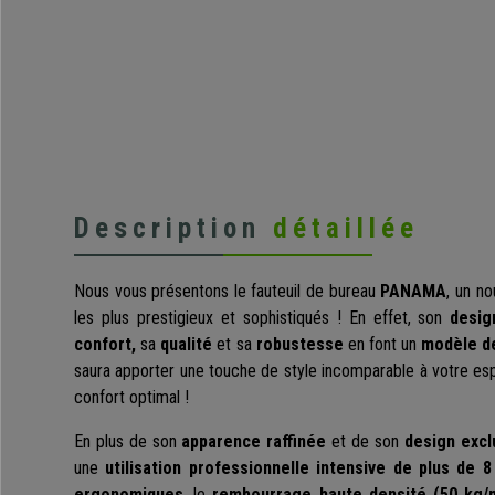
Description
détaillée
Nous vous présentons le fauteuil de bureau
PANAMA
, un n
les plus prestigieux et sophistiqués ! En effet, son
desig
confort,
sa
qualité
et sa
robustesse
en font un
modèle d
saura apporter une touche de style incomparable à votre esp
confort optimal !
En plus de son
apparence raffinée
et de son
design excl
une
utilisation professionnelle intensive de plus de 8
ergonomiques
, l
e
rembourrage haute densité (50 kg