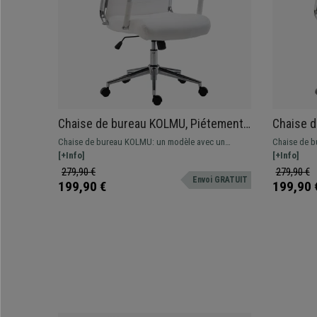
Chaise de bureau KOLMU, Piétement
Chaise 
métallique, Design avec des coutures
métalliq
Chaise de bureau KOLMU: un modèle avec un
Chaise de b
élégantes, Cuir , Blanc
élégantes
design original qui associe confort et matériaux de
[+Info]
un design or
[+Info]
grande qualité.
de qualité.
279,90 €
279,90 €
Envoi GRATUIT
199,90 €
199,90 