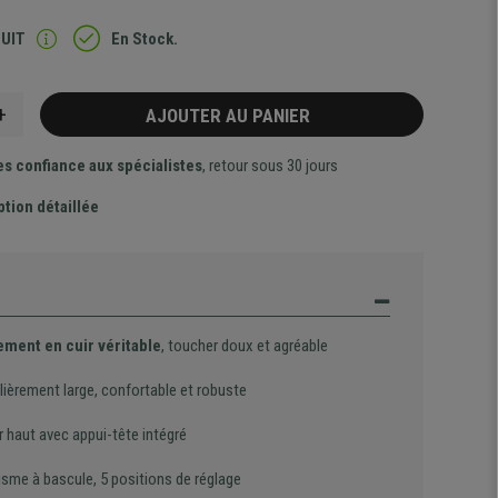
TUIT
En Stock.
+
AJOUTER AU PANIER
es confiance aux spécialistes
, retour sous 30 jours
ption détaillée
ment en cuir véritable
, toucher doux et agréable
lièrement large, confortable et robuste
 haut avec appui-tête intégré
sme à bascule, 5 positions de réglage