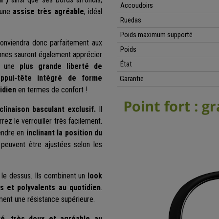
Accoudoirs
a une
assise très agréable
, idéal
Ruedas
Poids maximum supporté
onviendra donc parfaitement aux
Poids
ennes sauront également apprécier
État
si une
plus grande liberté de
appui-tête intégré de forme
Garantie
idien
en termes de confort !
linaison basculant exclusif.
Il
rez le verrouiller très facilement.
tendre en
inclinant la position du
 peuvent être ajustées selon les
le dessus. Ils combinent un
look
s et polyvalents au quotidien
.
ment une résistance supérieure.
té
,
très doux et agréable au