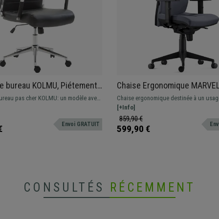
de bureau KOLMU, Piétement
Chaise Ergonomique MARVEL
ue, Design avec des coutures
Appui-tête et Support Lombai
ureau pas cher KOLMU: un modèle avec
Chaise ergonomique destinée à un usag
, Cuir, Noir
Tissu, Gris
iginal qui associe confort et matériaux
professionnel avec dossier ajustable, s
[+Info]
lombaire et accoudoirs réglables en hau
859,90 €
Envoi GRATUIT
Env
€
599,90 €
CONSULTÉS
RÉCEMMENT