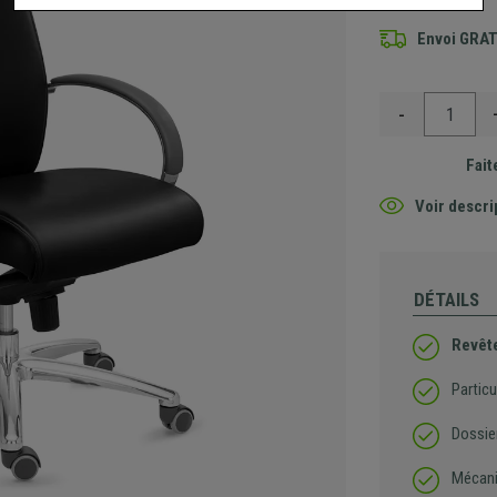
Envoi GRA
-
Fait
Voir descri
DÉTAILS
Revête
Particu
Dossier
Mécani