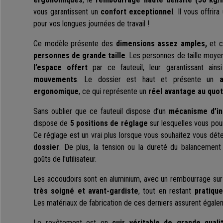
vous garantissent un
confort exceptionnel
. Il vous offrir
pour vos longues journées de travail !
Ce modèle présente des
dimensions assez amples,
et c
personnes de grande taille
. Les personnes de taille moy
l’espace offert
par ce fauteuil, leur garantissant ain
mouvements
. Le dossier est haut et présente un
ergonomique
, ce qui représente un
réel avantage au quot
Sans oublier que ce fauteuil dispose d’un
mécanisme d’inc
dispose de
5 positions de réglage
sur lesquelles vous pour
Ce réglage est un vrai plus lorsque vous souhaitez vous dé
dossier
. De plus, la tension ou la dureté du balancement
goûts de l'utilisateur.
Les accoudoirs sont en aluminium, avec un rembourrage sur 
très soigné et avant-gardiste
, tout en restant
pratique
Les matériaux de fabrication de ces derniers assurent égale
Le revêtement est en
cuir véritable de grande quali