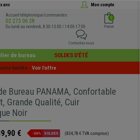
x ans
Mon compte
Accueil téléphonique/commandes
0
02 273 06 28
Du lundi au vendredi, 8:30-13:00 / 14:00-17:00
Panier
Contactez-nous
lier de bureau
SOLDES D'ÉTÉ
urée limitée - 
Voir l'offre
 -
 de Bureau PANAMA, Confortable
t, Grande Qualité, Cuir
que Noir
89,90 €
(834,78 € TVA comprise)
-36%
SOLDES