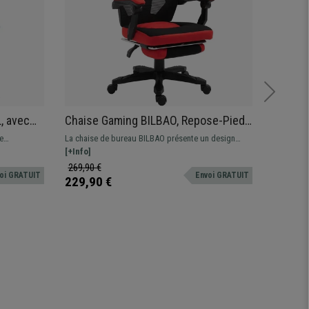
, avec
Chaise Gaming BILBAO, Repose-Pieds
Fauteu
re, en
Extensible, Maille et Tissu, Rouge et
résista
e
La chaise de bureau BILBAO présente un design
Fauteuil 
Noir
qualité
upport
sportif exclusif, son confort est idéal pour étudier,
[+Info]
résistanc
[+Info]
teur.
travailler ou bien jouer à vos jeux-vidéo préférés !
impressio
269,90 €
399,90 
oi GRATUIT
Envoi GRATUIT
229,90 €
279,90