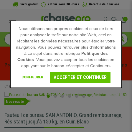
Envoi gratuit
Retour sous 30 Jours
Garantie de Deux ans
0
Nous utilisons nos propres cookies et ceux de tiers
pour analyser le trafic sur notre site Web, ceci en
récoltant les données nécessaires pour étudier votre
navigation. Vous pouvez retrouver plus d'informations
à ce sujet dans notre rubrique
Politique des
Cookies
. Vous pouvez accepter tous les cookies en
Profitez des soldes d'été chez Chaisepro ! Des réductions 
appuyant sur le bouton «Accepter et Continuer»
exclusives pour une durée limitée - 
Voir l'offre
 -
ACCEPTER ET CONTINUER
CONFIGURER
Chaisepro
Chaises de Bureau
Fauteuils de Bureau
Nouveauté
Fauteuil de bureau SAN ANTONIO, Grand rembourrage,
Résistant jusqu'à 150 kg, en Cuir, Blanc