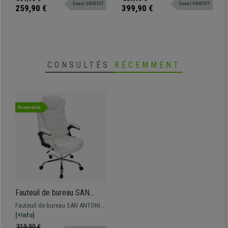
Envoi GRATUIT
Envoi GRATUIT
différentes couleurs et grande
qui associe confort et matériaux
259,90 €
399,90 €
résistance avec piétement
de qualité.
métallique.
CONSULTÉS
RÉCEMMENT
Nouveauté
Fauteuil de bureau SAN
ANTONIO, Grand
Fauteuil de bureau SAN ANTONIO.
rembourrage, Résistant
Très résistant, avec un grand
[+Info]
jusqu'à 150 kg, en Cuir,
rembourrage et revêtement en cuir
319,90 €