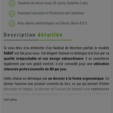
Garantie de retour sous 30 Jours, Garantie 2 ans
Paiement sécurisé et Protection de l'acheteur
Avis clients authentiques sur Ekomi, Note 4,9/5
Description
détaillée
Si vous êtes à la recherche d´un fauteuil de direction parfait, le modèle
RABAT
est fait pour vous. Cet élégant fauteuil se distingue à la fois par sa
qualité irréprochable et son design extraordinaire
. Il se caractérise
également par son grand confort, il est conseillé pour une
utilisation
intensive professionnelle de 8H par jour.
Cette chaise se démarque par
un dossier à la forme ergonomique
. Ce
dernier favorise une posture correcte du dos, ce qui qui permet d’éviter
blessures et fatigue. Le dossier et l´assise du fauteuil sont
rembourrés
avec une gomme de haute densité
(respectivement de 30 et 40Kg/m3)
qui garantit à la fois confort et grande durabilité.
Voir plus
Le modèle
dispose d'un mécanisme basculant d'inclinaison
. Il est