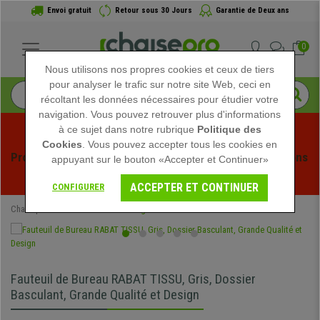
Envoi gratuit
Retour sous 30 Jours
Garantie de Deux ans
0
Nous utilisons nos propres cookies et ceux de tiers
pour analyser le trafic sur notre site Web, ceci en
récoltant les données nécessaires pour étudier votre
navigation. Vous pouvez retrouver plus d'informations
à ce sujet dans notre rubrique
Politique des
Cookies
. Vous pouvez accepter tous les cookies en
Profitez des soldes d'été chez Chaisepro ! Des réductions 
appuyant sur le bouton «Accepter et Continuer»
exclusives pour une durée limitée - 
Voir l'offre
 -
ACCEPTER ET CONTINUER
CONFIGURER
Chaisepro
Chaises de Bureau
Sièges de Bureau
Fauteuil de Bureau RABAT TISSU, Gris, Dossier
Basculant, Grande Qualité et Design