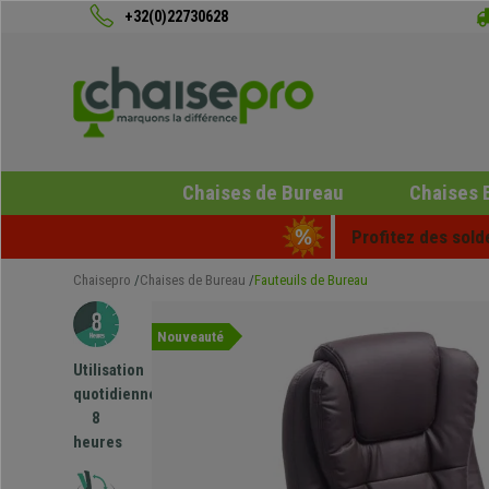
+32(0)22730628
Chaises de Bureau
Chaises 
Profitez des sold
Chaisepro
Chaises de Bureau
Fauteuils de Bureau
Nouveauté
Utilisation
quotidienne
8
heures