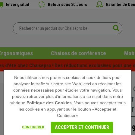
Envoi gratuit
Retour sous 30 Jours
Garantie de Deu
Ergonomiques
Chaises de conférence
Mobi
es d'été chez Chaisepro ! Des réductions exclusives pour une d
Nous utilisons nos propres cookies et ceux de tiers pour
analyser le trafic sur notre site Web, ceci en récoltant les
Fauteuil
données nécessaires pour étudier votre navigation. Vous
rembourra
pouvez retrouver plus d'informations à ce sujet dans notre
rubrique
Politique des Cookies
. Vous pouvez accepter tous
Cuir, Ma
les cookies en appuyant sur le bouton «Accepter et
Continuer»
239
ACCEPTER ET CONTINUER
CONFIGURER
319,90 €