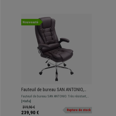
Nouveauté
Fauteuil de bureau SAN ANTONIO,
Grand rembourrage, Résistant jusqu'à
Fauteuil de bureau SAN ANTONIO. Très résistant,
150 kg, en Cuir, Marron
avec un grand rembourrage et revêtement en cuir
[+Info]
synthétique disponible en différentes couleurs.
319,90 €
Rupture de stock
239,90 €