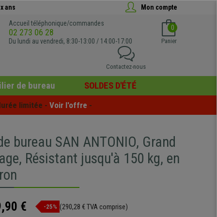
x ans
Mon compte
Accueil téléphonique/commandes
0
02 273 06 28
Du lundi au vendredi, 8:30-13:00 / 14:00-17:00
Panier
Contactez-nous
lier de bureau
SOLDES D'ÉTÉ
urée limitée - 
Voir l'offre
 -
 de bureau SAN ANTONIO, Grand
ge, Résistant jusqu'à 150 kg, en
rron
,90 €
(290,28 € TVA comprise)
-25%