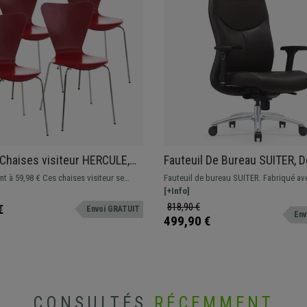
 Chaises visiteur HERCULE,
Fauteuil De Bureau SUITER, D
e Métallique, Empilables,
Grande Qualité, Usage Profe
ent à 59,98 € Ces chaises visiteur se
Fauteuil de bureau SUITER. Fabriqué av
8h, Revêtement en Cuir Auth
par leur design séduisant, matériaux de
matériaux de première qualité et revêtem
[+Info]
Marron
ctionnalité et confort
véritable.
818,90 €
€
Envoi GRATUIT
Env
499,90 €
CONSULTÉS
RÉCEMMENT