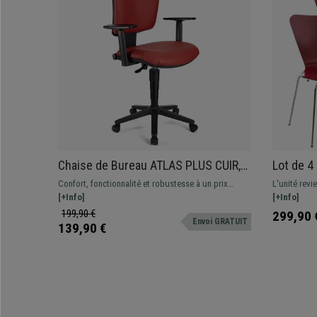
Chaise de Bureau ATLAS PLUS CUIR,
Lot de 4
Dossier et Accoudoirs Ajustables,
Structur
Confort, fonctionnalité et robustesse à un prix
L'unité revi
Grand Rembourrage, Rouge
Rouge
imbattable. Ce magnifique modèle offre des
[+Info]
distinguent 
[+Info]
prestations excellentes au quotidien, différentes
qualité, fon
199,90 €
299,90 
Envoi GRATUIT
couleurs disponibles
139,90 €