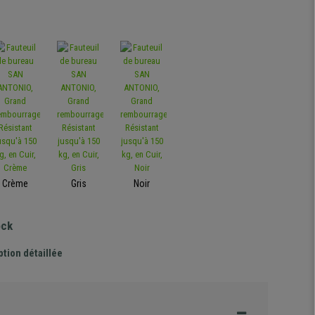
Crème
Gris
Noir
ock
ption détaillée