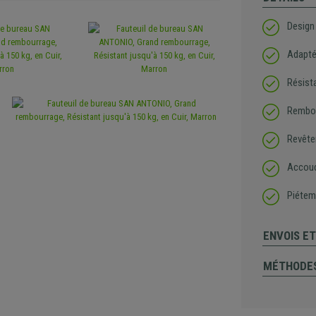
Design 
Adapté 
Résist
Rembou
Revête
Accoud
Piétem
ENVOIS E
MÉTHODES