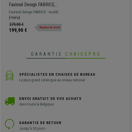
Fauteuil Design FABRICE,
Grand Rembourrage,
Fauteuil design FABRICE : modèle
Pivotant, en Tissu, Gris
élégant avec assise, dossier et
[+Info]
accoudoirs généreusement
279,90 €
Rupture de stock
rembourrés pour un confort
199,90 €
maximal. Pivotant, avec piétement
fixe.
GARANTIE
CHAISEPRO
SPÉCIALISTES EN CHAISES DE BUREAU
Le plus grand catalogue au niveau national
ENVOI GRATUIT DE VOS ACHATS
dans toute la Belgique
GARANTIE DE RETOUR
Jusqu'à 30 jours