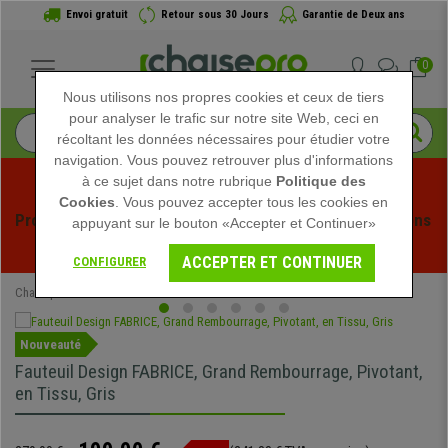
Envoi gratuit
Retour sous 30 Jours
Garantie de Deux ans
0
Nous utilisons nos propres cookies et ceux de tiers
pour analyser le trafic sur notre site Web, ceci en
récoltant les données nécessaires pour étudier votre
navigation. Vous pouvez retrouver plus d'informations
à ce sujet dans notre rubrique
Politique des
Cookies
. Vous pouvez accepter tous les cookies en
Profitez des soldes d'été chez Chaisepro ! Des réductions 
appuyant sur le bouton «Accepter et Continuer»
exclusives pour une durée limitée - 
Voir l'offre
 -
ACCEPTER ET CONTINUER
CONFIGURER
Chaisepro
Chaises de conférence
Nouveauté
Fauteuil Design FABRICE, Grand Rembourrage, Pivotant,
en Tissu, Gris