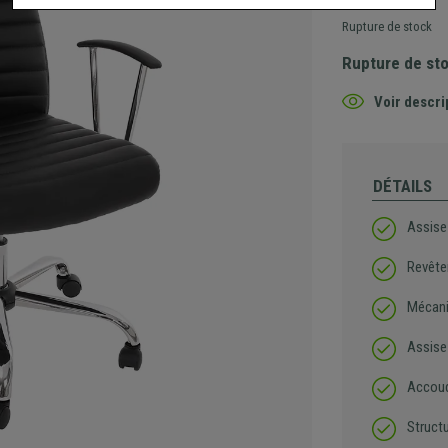
Rupture de stock
Rupture de st
Voir descri
DÉTAILS
Assise 
Revête
Mécani
Assise
Accoud
Structu