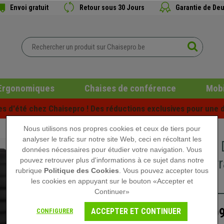
Envoi gratuit
Retour sous 30 Jours
Garantie de Deu
Ergonomiques
Chaises de conférence
Mobi
es d'été chez Chaisepro ! Des réductions exclusives pour une d
Nous utilisons nos propres cookies et ceux de tiers pour
analyser le trafic sur notre site Web, ceci en récoltant les
Fauteuil
données nécessaires pour étudier votre navigation. Vous
rembourra
pouvez retrouver plus d'informations à ce sujet dans notre
rubrique
Politique des Cookies
. Vous pouvez accepter tous
Noir
les cookies en appuyant sur le bouton «Accepter et
Continuer»
209
ACCEPTER ET CONTINUER
CONFIGURER
329,90 €