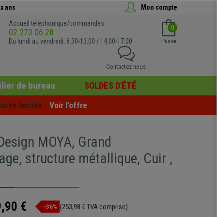
x ans
Mon compte
Accueil téléphonique/commandes
0
02 273 06 28
Du lundi au vendredi, 8:30-13:00 / 14:00-17:00
Panier
Contactez-nous
lier de bureau
SOLDES D'ÉTÉ
urée limitée - 
Voir l'offre
 -
 Design MOYA, Grand
ge, structure métallique, Cuir ,
,90 €
(253,98 € TVA comprise)
-36%