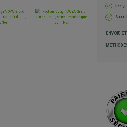
Design 
Appui-
ENVOIS E
MÉTHODES