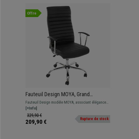
Offre
Fauteuil Design MOYA, Grand
rembourrage, structure métallique,
Fauteuil Design modèle MOYA, associant élégance
Cuir , Noir
et qualité. Un modèle sublime qui se distingue par
[+Info]
son confort, digne d’un grand fauteuil de direction
329,90 €
Rupture de stock
avec une structure métallique très résistante
209,90 €