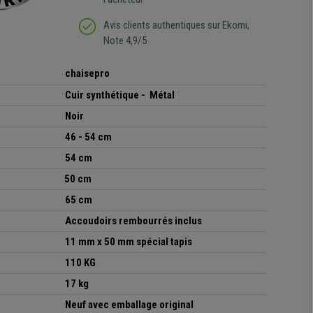
Avis clients authentiques sur Ekomi,
Note 4,9/5
chaisepro
Cuir synthétique - Métal
Noir
46 - 54 cm
54 cm
50
cm
65 cm
Accoudoirs rembourrés inclus
11 mm x 50 mm spécial tapis
110 KG
1
7
kg
Neuf avec emballage original