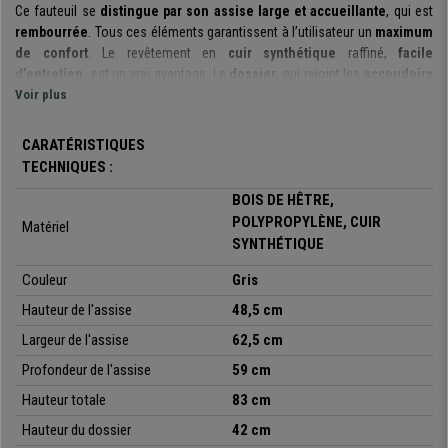
Ce fauteuil se
distingue par son assise large et accueillante
, qui est
rembourrée
. Tous ces éléments garantissent à l’utilisateur un
maximum
de confort
. Le revêtement en
cuir synthétique
raffiné,
facile
d’entretien,
est un vrai avantage. Le
dossier
, qui rejoint les
accoudoirs
avec élégance, permet de
Voir plus
soutenir non seulement le dos
, mais
également les
bras.
Il permet ainsi d’
adopter facilement une position
correcte et confortable
.
CARATÉRISTIQUES
TECHNIQUES :
Les
matériaux
choisis pour la fabrication sont
d’excellente qualité
,
c’est pourquoi nous pouvons affirmer que ce modèle est
parfait pour un
BOIS DE HÊTRE,
usage quotidien
. La
structure et le piétement sont fabriqués en bois
POLYPROPYLÈNE, CUIR
Matériel
de hêtre massif
. Le piétement est constitué de quatre pieds, pour
SYNTHÉTIQUE
garantir la
stabilité et la sécurité
de son utilisateur.
Couleur
Gris
Pour résumer, nous avons ici un
produit qui combine à la perfection
Hauteur de l'assise
48,5 cm
design élégant et moderne avec stabilité et confort
. Il convient de
souligner son
petit prix
. Qu’attendez-vous pour vous laisser tenter !
Largeur de l'assise
62,5 cm
Comme toujours Chaisepro vous offre le meilleur service du marché et
Profondeur de l'assise
59 cm
l'envoi gratuit.
Hauteur totale
83 cm
Hauteur du dossier
42 cm