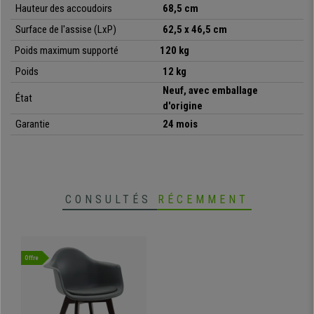
• Assise rembourrée avec revêtement en cuir synthétique
Hauteur des accoudoirs
68,5 cm
•
L'idéal pour les salles d'attente, de conférence.
Surface de l'assise (LxP)
62,5 x 46,5 cm
• Piétement en bois de hêtre, très robuste
•
Disponible en différentes couleurs et finitions
Poids maximum supporté
120 kg
• Modèle confortable et design
Poids
12 kg
Neuf, avec emballage
État
d'origine
Garantie
24 mois
CONSULTÉS
RÉCEMMENT
Offre