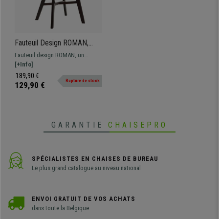
Fauteuil Design ROMAN,
Style Exclusif, Piétement en
Fauteuil design ROMAN, un
Bois couleur Ébène, Gris
modèle qui allie confort et style.
[+Info]
Parfait pour votre salle de
189,90 €
Rupture de stock
réunion, votre salle d'attente ou
129,90 €
votre bureau. Plusieurs versions
disponibles
GARANTIE
CHAISEPRO
SPÉCIALISTES EN CHAISES DE BUREAU
Le plus grand catalogue au niveau national
ENVOI GRATUIT DE VOS ACHATS
dans toute la Belgique