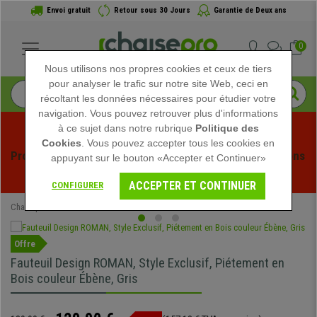
Envoi gratuit
Retour sous 30 Jours
Garantie de Deux ans
0
Nous utilisons nos propres cookies et ceux de tiers
pour analyser le trafic sur notre site Web, ceci en
récoltant les données nécessaires pour étudier votre
navigation. Vous pouvez retrouver plus d'informations
à ce sujet dans notre rubrique
Politique des
Cookies
. Vous pouvez accepter tous les cookies en
Profitez des soldes d'été chez Chaisepro ! Des réductions 
appuyant sur le bouton «Accepter et Continuer»
exclusives pour une durée limitée - 
Voir l'offre
 -
ACCEPTER ET CONTINUER
CONFIGURER
Chaisepro
Chaises de conférence
Offre
Fauteuil Design ROMAN, Style Exclusif, Piétement en
Bois couleur Ébène, Gris