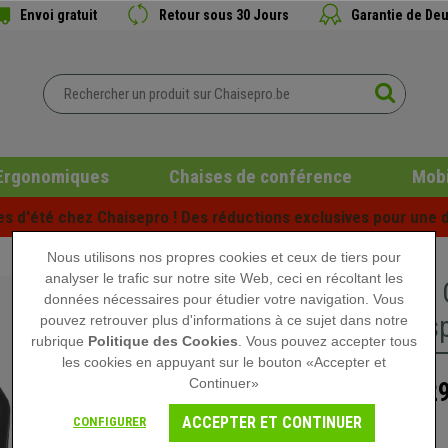
Envoi gratuit
Retour sous 30 Jours
Garantie de Deu
Ergonomiques
Chaises de conférence
Mobi
es d'été chez Chaisepro ! Des réductions exclusives pour une d
Nous utilisons nos propres cookies et ceux de tiers pour
analyser le trafic sur notre site Web, ceci en récoltant les
Fauteui
données nécessaires pour étudier votre navigation. Vous
sportif s
pouvez retrouver plus d'informations à ce sujet dans notre
rubrique
Politique des Cookies
. Vous pouvez accepter tous
les cookies en appuyant sur le bouton «Accepter et
Continuer»
129
269,90 €
ACCEPTER ET CONTINUER
CONFIGURER
Rupture de stock