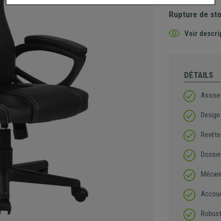
Rupture de st
Voir descri
DÉTAILS
Assise
Design
Revêtem
Dossie
Mécani
Accoud
Robust