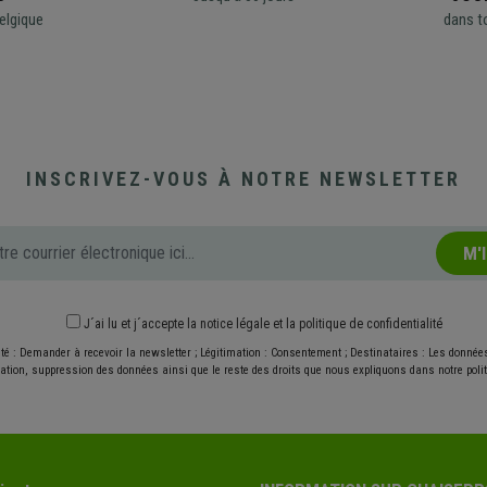
elgique
dans t
INSCRIVEZ-VOUS À NOTRE NEWSLETTER
M'
J´ai lu et j´accepte
la notice légale
et
la politique de confidentialité
ité : Demander à recevoir la newsletter ; Légitimation : Consentement ; Destinataires : Les donné
ication, suppression des données ainsi que le reste des droits que nous expliquons dans notre politi