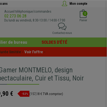
x ans
Mon compte
Accueil téléphonique/commandes
0
02 273 06 28
Du lundi au vendredi, 8:30-13:00 / 14:00-17:00
Panier
Contactez-nous
lier de bureau
SOLDES D'ÉTÉ
urée limitée - 
Voir l'offre
 -
l Gamer MONTMELO, design
pectaculaire, Cuir et Tissu, Noir
,90 €
(157,18 € TVA comprise)
-52%