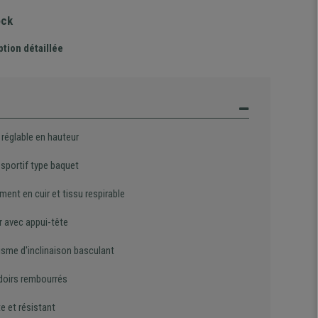
ock
ption détaillée
 réglable en hauteur
 sportif type baquet
ent en cuir et tissu respirable
r avec appui-tête
sme d'inclinaison basculant
oirs rembourrés
e et résistant