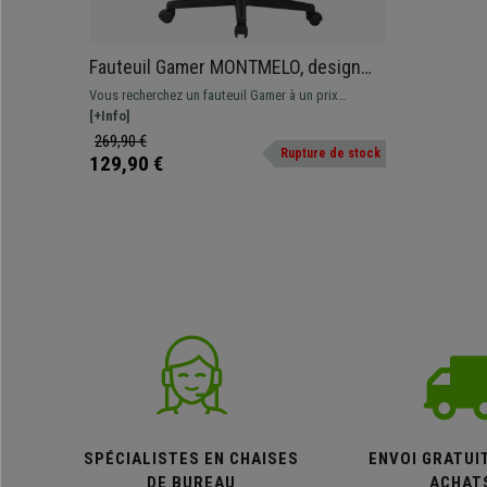
Fauteuil Gamer MONTMELO, design
sportif spectaculaire, Cuir et Tissu,
Vous recherchez un fauteuil Gamer à un prix
Noir
incroyable? ce modèle est fait pour vous! Design
[+Info]
100% exclusif en cuir et tissu, disponible en
269,90 €
Rupture de stock
différentes couleurs
129,90 €
SPÉCIALISTES EN CHAISES
ENVOI GRATUI
DE BUREAU
ACHAT