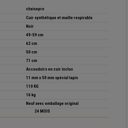
chaisepro
Cuir synthétique et maille respirable
Noir
49-59 cm
62 cm
50 cm
71 cm
Accoudoirs en cuir inc
lus
11 mm x 50 mm spécial tapis
110 KG
16 kg
Neuf avec emballage original
24 MOIS