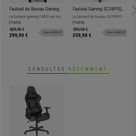
Fauteuil de Bureau Gaming
Fauteuil Gaming SCORPIO,
CASIO, Mécanisme
Mécanisme Synchrone,
Le fauteuil gaming CASIO est très
Le fauteuil de bureau SCORPIO
Basculant, en Cuir Noir et
Maille et Cuir, Noir et Bleu
confortable grâce à ses coussins
[+Info]
est design, confortable et
[+Info]
Rouge
lombaire et cervical et son
ergonomique. Grande qualité de
429,90 €
399,90 €
Envoi GRATUIT
Envoi GRATUIT
rembourrage épais. Idéal pour une
fabrication pour une utilisation
299,90 €
359,90 €
utilisation intensive.
intensive.
CONSULTÉS
RÉCEMMENT