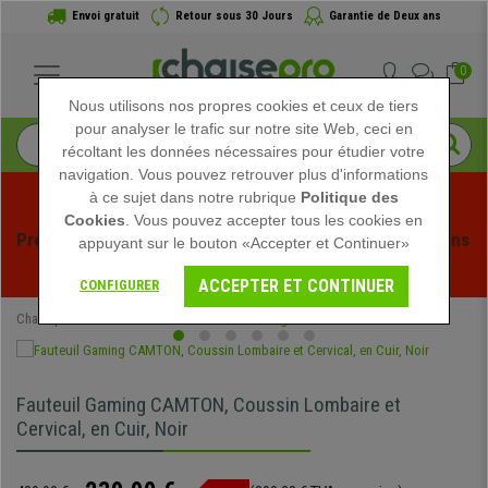
Envoi gratuit
Retour sous 30 Jours
Garantie de Deux ans
0
Nous utilisons nos propres cookies et ceux de tiers
pour analyser le trafic sur notre site Web, ceci en
récoltant les données nécessaires pour étudier votre
navigation. Vous pouvez retrouver plus d'informations
à ce sujet dans notre rubrique
Politique des
Cookies
. Vous pouvez accepter tous les cookies en
Profitez des soldes d'été chez Chaisepro ! Des réductions 
appuyant sur le bouton «Accepter et Continuer»
exclusives pour une durée limitée - 
Voir l'offre
 -
ACCEPTER ET CONTINUER
CONFIGURER
Chaisepro
Chaises de Bureau
Chaises Gaming
Fauteuil Gaming CAMTON, Coussin Lombaire et
Cervical, en Cuir, Noir