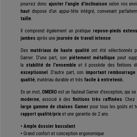
pourrez donc
ajuster l'angle d’inclinaison
selon vos env
haut
dispose d’un appui-tête intégré, convenant parfait
taille
.
Il comprend également un pratique
repose-pieds extens
jambes
après une
journée de travail intense
.
Des
matériaux de haute qualité
ont été sélectionnés po
Gamer. D’une part, son
piétement métallique
peut supp
la
stabilité de l'ensemble
et il possède des finitions é
exceptionnel
. D’autre part, son
important rembourrage
qualité
, matériau durable et très
facile à entretenir.
En un mot,
OMERO
est un fauteuil Gamer d'exception, qui se
moderne
, associé à des
finitions très raffinées
. Chez
large gamme de chaises Gamer
pour tous les goûts et t
rapport qualité/prix
et une garantie de 2 ans.
• Ample dossier basculant
•
Grand confort et conception ergonomique