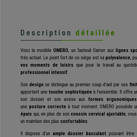
Description
détaillée
Voici le modèle
OMERO
, un fauteuil Gamer aux
lignes sp
très actuel. Le point fort de ce siège est sa
polyvalence
, p
vos moments de loisirs
que pour le travail au quotid
professionnel intensif
.
Son
design
se distingue au premier coup d’œil par ses
fin
apportent une
touche sophistiquée
à l'ensemble. Il offre 
son dossier et son assise aux
formes ergonomiques
une
posture correcte
à tout moment. OMERO possède 
épais
qui, en plus de son
coussin cervical ajustable
, vou
un maintien des plus
confortables
.
Il dispose d’un
ample dossier basculant
pouvant être 