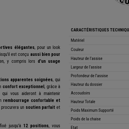
CARACTÉRISTIQUES TECHNIQU
Matériel
ortives élégantes
, pour un look
Couleur
uisqu'il est conçu
aussi bien pour
Hauteur de l'assise
ien, y compris lors
d'un usage
Largeur de l'assise
Profondeur de l'assise
itions apparentes soignées
, qui
Hauteur du dossier
un
confort exceptionnel
, grâce à
Accoudoirs
qui vous aideront à maintenir
un
rembourrage confortable et
Hauteur Totale
s procurera un
soutien parfait
et
Poids Maximum Supporté
Poids de la chaise
fixé jusqu’à
12 positions
, vous
Etat