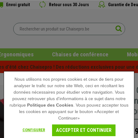
Envoi gratuit
Retour sous 30 Jours
Garantie de Deu
Ergonomiques
Chaises de conférence
Mobi
es d'été chez Chaisepro ! Des réductions exclusives pour une d
Nous utilisons nos propres cookies et ceux de tiers pour
analyser le trafic sur notre site Web, ceci en récoltant les
Fauteuil
données nécessaires pour étudier votre navigation. Vous
Basculan
pouvez retrouver plus d'informations à ce sujet dans notre
rubrique
Politique des Cookies
. Vous pouvez accepter tous
pieds, Ro
les cookies en appuyant sur le bouton «Accepter et
Continuer»
389
ACCEPTER ET CONTINUER
CONFIGURER
529,90 €