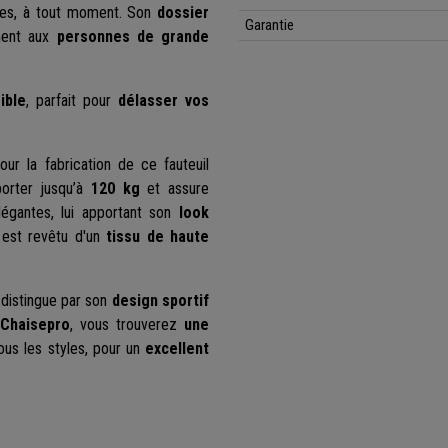
ies, à tout moment. Son
dossier
Garantie
ement aux
personnes de grande
ible
, parfait pour
délasser vos
ur la fabrication de ce fauteuil
orter jusqu’à
120 kg
et assure
légantes, lui apportant son
look
est revêtu d'un
tissu de haute
 distingue par son
design sportif
Chaisepro
, vous trouverez
une
ous les styles, pour un
excellent