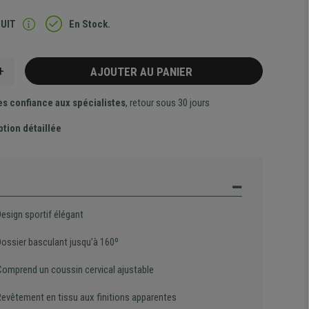
TUIT
En Stock.
+
AJOUTER AU PANIER
es confiance aux spécialistes
, retour sous 30 jours
ption détaillée
Design sportif élégant
Dossier basculant jusqu’à 160º
Comprend un coussin cervical ajustable
Revêtement en tissu aux finitions apparentes