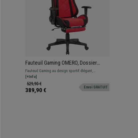
Fauteuil Gaming OMERO, Dossier
Basculant, Coussin Cervical et
Fauteuil Gaming au design sportif élégant,
Repose-pieds, Rouge et Noir
rembourré en tissu de qualité. Grand confort grâce à
[+Info]
son dossier ajustable, son coussin cervical et son
529,90 €
Envoi GRATUIT
repose-pieds.
389,90 €