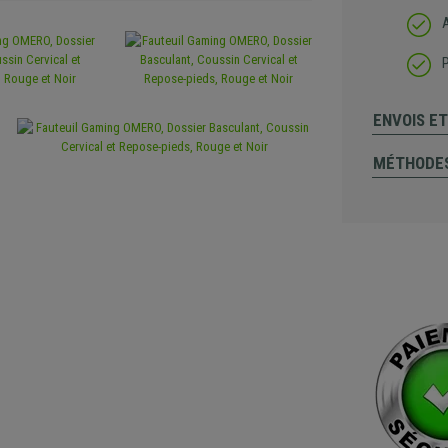
A
ENVOIS E
MÉTHODES