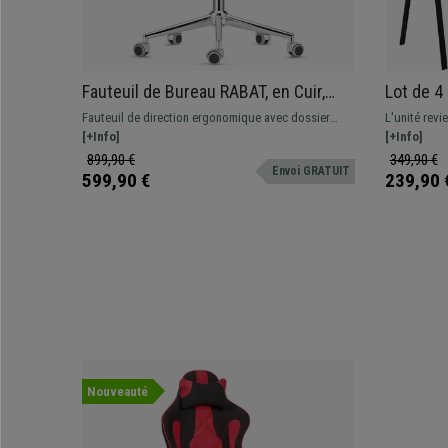
Fauteuil de Bureau RABAT, en Cuir,
Lot de 4
Rouge, Dossier Basculant Taille
Commode 
Fauteuil de direction ergonomique avec dossier
L'unité revi
Intermédiaire
Incroyab
basculant. Design et finitions parfaites, luxe et
[+Info]
MOBY CUIR, c
[+Info]
confort au meilleur prix
avec des lig
899,90 €
349,90 €
Envoi GRATUIT
puissent s'a
599,90 €
239,90 
d'attente...
Nouveauté