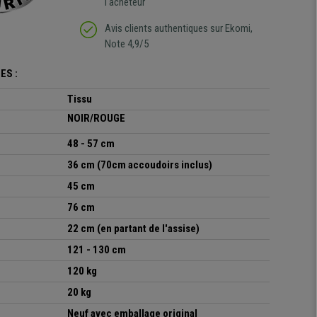
l'acheteur
Avis clients authentiques sur Ekomi,
Note 4,9/5
ES :
Tissu
NOIR/ROUGE
48 - 57 cm
36 cm (70cm accoudoirs inclus)
45 cm
76 cm
22 cm
(en partant de l'assise)
121 - 130 cm
120 kg
20 kg
Neuf avec emballage original