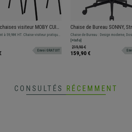
 chaises visiteur MOBY CUIR,
Chaise de Bureau SONNY, St
et Pratique, Prix
en Métal, Revêtement en Tis
ent à 59,98€ HT. Chaise visiteur pratique
Chaise de Bureau : Design moderne, Doss
le, Gris et Piétement Noir
Crème
'est la chaise visiteur par excellence
Assise rembourrés, Hauteur Réglable.
[+Info]
nes classiques pour que les clients
219,90 €
Envoi GRATUIT
Env
sseoir, à placer dans les salles
€
159,90 €
 Disponible en différentes couleurs
CONSULTÉS
RÉCEMMENT