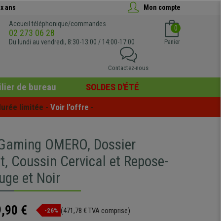
x ans
Mon compte
Accueil téléphonique/commandes
0
02 273 06 28
Du lundi au vendredi, 8:30-13:00 / 14:00-17:00
Panier
Contactez-nous
lier de bureau
SOLDES D'ÉTÉ
urée limitée - 
Voir l'offre
 -
 Gaming OMERO, Dossier
t, Coussin Cervical et Repose-
uge et Noir
,90 €
(471,78 € TVA comprise)
-26%