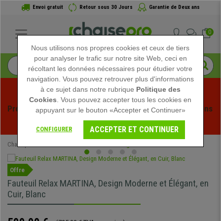
Envoi gratuit
Retour sous 30 Jours
Garantie de Deux ans
0
Nous utilisons nos propres cookies et ceux de tiers
pour analyser le trafic sur notre site Web, ceci en
récoltant les données nécessaires pour étudier votre
navigation. Vous pouvez retrouver plus d'informations
à ce sujet dans notre rubrique
Politique des
Cookies
. Vous pouvez accepter tous les cookies en
Profitez des soldes d'été chez Chaisepro ! Des réductions 
appuyant sur le bouton «Accepter et Continuer»
exclusives pour une durée limitée - 
Voir l'offre
 -
ACCEPTER ET CONTINUER
CONFIGURER
Chaisepro
Mobilier de bureau
Fauteuils Design
Offre
Fauteuil Relax MARTINA, Design Moderne et Élégant, en
Cuir, Blanc