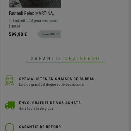
Fauteuil Relax MARTINA,
Design Moderne et Élégant,
Le fauteuil idéal pour vos instants
en Cuir, Blanc
de relaxation. Il combine style et
[+Info]
confort. Revêtement en cuir
599,90 €
Envoi GRATUIT
synthétique de qualité
GARANTIE
CHAISEPRO
SPÉCIALISTES EN CHAISES DE BUREAU
Le plus grand catalogue au niveau national
ENVOI GRATUIT DE VOS ACHATS
dans toute la Belgique
GARANTIE DE RETOUR