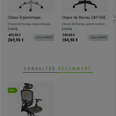
Chaise Ergonomique
Chaise de Bureau DAPHNE,
ADARA, Totalement
Support Lombaire, Dossier
Chaise de bureau ergonomique
Chaise de bureau grand confort
Réglable, Appui-tête,
Basculant, Noir
totalement adaptable. Conception
[+Info]
avec support lombaire. Robuste
[+Info]
Support Lombaire, Noir
de grande qualité, très
et résistante, avec accoudoirs
429,90 €
249,90 €
Envoi GRATUIT
Envoi GRATUIT
confortable et innovante.
rabattables.
269,90 €
184,90 €
CONSULTÉS
RÉCEMMENT
Offre