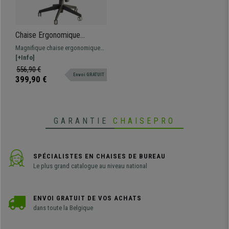
Chaise Ergonomique
LOUBRESSAC, Totalement
Magnifique chaise ergonomique
Ajustable, Support
totalement ajustable, confortable
[+Info]
Lombaire, Noir
et très résistante. Idéal pour une
556,90 €
Envoi GRATUIT
utilisation intensive.
399,90 €
GARANTIE
CHAISEPRO
SPÉCIALISTES EN CHAISES DE BUREAU
Le plus grand catalogue au niveau national
ENVOI GRATUIT DE VOS ACHATS
dans toute la Belgique