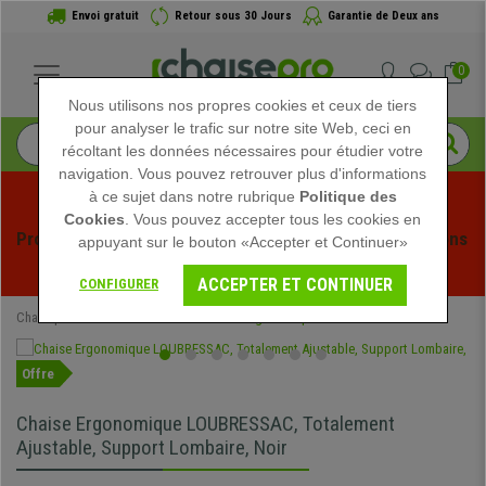
Envoi gratuit
Retour sous 30 Jours
Garantie de Deux ans
0
Nous utilisons nos propres cookies et ceux de tiers
pour analyser le trafic sur notre site Web, ceci en
récoltant les données nécessaires pour étudier votre
navigation. Vous pouvez retrouver plus d'informations
à ce sujet dans notre rubrique
Politique des
Cookies
. Vous pouvez accepter tous les cookies en
Profitez des soldes d'été chez Chaisepro ! Des réductions 
appuyant sur le bouton «Accepter et Continuer»
exclusives pour une durée limitée - 
Voir l'offre
 -
ACCEPTER ET CONTINUER
CONFIGURER
Chaisepro
Chaises de Bureau
Chaises Ergonomiques
Offre
Chaise Ergonomique LOUBRESSAC, Totalement
Ajustable, Support Lombaire, Noir