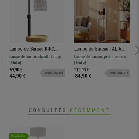
Lampe de Bureau KIRO,
Lampe de Bureau TALIA,
Chauffe-bougie, Design
Dimensions 26x26x160 cm,
Lampe de bureau chauffe bougie,
Lampe de bureau, pratique avec
Raffiné, en Verre et Métal,
avec Étagères, en Bois,
pratique et fonctionnelle, design
[+Info]
ses étagères, disponibles en
[+Info]
couleur Noir
Blanc
moderne et raffiné
divers coloris.
59,90 €
119,90 €
Envoi GRATUIT
Envoi GRATUIT
44,90 €
84,90 €
CONSULTÉS
RÉCEMMENT
Nouveauté