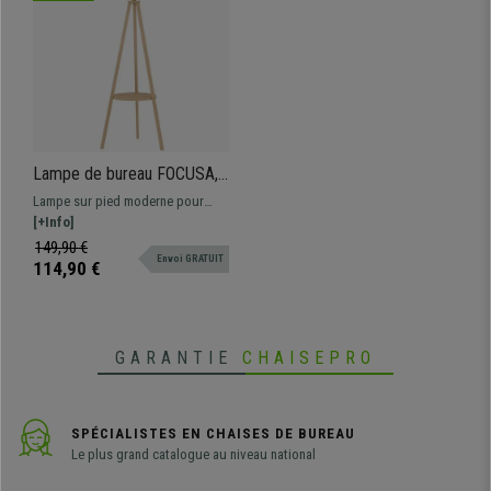
Lampe de bureau FOCUSA,
Sur Trépied en Bois,
Lampe sur pied moderne pour
Dimensions 48 x 48 x 153
bureau avec éclairage.
[+Info]
cm, Gris
Températures de couleur
149,90 €
Envoi GRATUIT
réglables à l'aide d'une
114,90 €
télécommande magnétique
GARANTIE
CHAISEPRO
SPÉCIALISTES EN CHAISES DE BUREAU
Le plus grand catalogue au niveau national