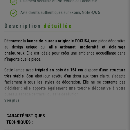
Paiement sécurisé et Protection de l'acheteur
Avis clients authentiques sur Ekomi, Note 4,9/5
Description
détaillée
Découvrez la
lampe de bureau originale FOCUSA
, une pièce décorative
au design unique qui
allie artisanat, modernité et éclairage
chaleureux
. Elle est idéale pour créer une ambiance accueillante dans
n’importe quelle pièce.
Cette lampe avec
trépied en bois de 154 cm
dispose d’une
structure
très stable
. Son abat-jour, revêtu d’un tissu aux tons clairs, s’adapte
facilement à tous les styles de décoration. Elle ne se contente pas
d’éclairer :
elle apporte également une touche décorative à votre
bureau
, espace de travail ou salle de réunion.
Voir plus
Son design associe des formes géométriques et des détails en bois
qui adoucissent la lumière et créent une atmosphère relaxante et
CARACTÉRISTIQUES
confortable. Cette lampe sur pied est équipée d’un pratique interrupteur
TECHNIQUES :
au pied pour l’allumer et l’éteindre facilement. De plus, son étagère
intermédiaire
offre un espace supplémentaire pour poser une