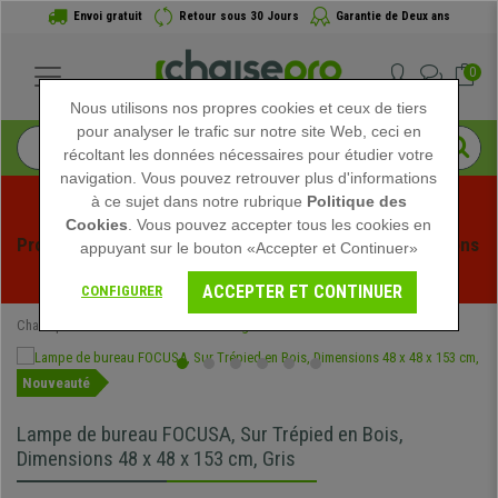
Envoi gratuit
Retour sous 30 Jours
Garantie de Deux ans
0
Nous utilisons nos propres cookies et ceux de tiers
pour analyser le trafic sur notre site Web, ceci en
récoltant les données nécessaires pour étudier votre
navigation. Vous pouvez retrouver plus d'informations
à ce sujet dans notre rubrique
Politique des
Cookies
. Vous pouvez accepter tous les cookies en
Profitez des soldes d'été chez Chaisepro ! Des réductions 
appuyant sur le bouton «Accepter et Continuer»
exclusives pour une durée limitée - 
Voir l'offre
 -
ACCEPTER ET CONTINUER
CONFIGURER
Chaisepro
Mobilier de bureau
Éclairages de Bureau
Nouveauté
Lampe de bureau FOCUSA, Sur Trépied en Bois,
Dimensions 48 x 48 x 153 cm, Gris