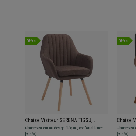
Offre
Offre
Chaise Visiteur SERENA TISSU,
Chaise V
Design Vintage, Pieds en Bois
Moderne,
Chaise visiteur au design élégant, confortablement
Chaise visit
couleur Hêtre, Marron
Noyer, N
rembourrée, pieds en bois solides. Plusieurs
[+Info]
unique, disp
[+Info]