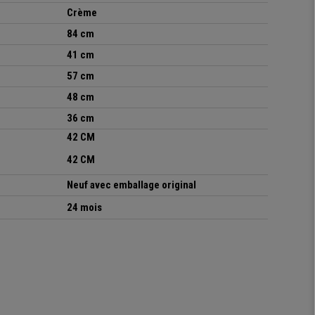
Crème
84 cm
41 cm
57 cm
48 cm
36 cm
42 CM
42 CM
Neuf avec emballage original
24 mois