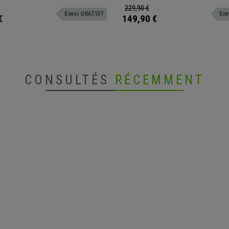
 lot de 2
modèle pratique et facile à ranger.
229,90 €
Envoi GRATUIT
Env
€
149,90 €
CONSULTÉS
RÉCEMMENT