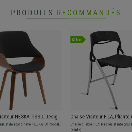
PRODUITS
RECOMMANDÉS
Offre
isiteur NESKA TISSU, Design
Chaise Visiteur FILA, Pliante 
 Structure en Bois couleur
Pratique, Structure en Acier,
eur, style scandinave, NESKA. Un modèle
Chaise pliable FILA, très résistante grâc
oir
onible en cuir synthétique ou tissu, à
structure en acier, couleur gris argenté.
[+Info]