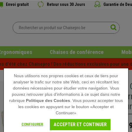
Envoi gratuit
Retour sous 30 Jours
Garantie de Deu
Ergonomiques
Chaises de conférence
Mobi
es d'été chez Chaisepro ! Des réductions exclusives pour une d
Nous utilisons nos propres cookies et ceux de tiers pour
analyser le trafic sur notre site Web, ceci en récoltant les
Lot de 2
données nécessaires pour étudier votre navigation. Vous
Rembourr
pouvez retrouver plus d'informations à ce sujet dans notre
rubrique
Politique des Cookies
. Vous pouvez accepter tous
en Velou
les cookies en appuyant sur le bouton «Accepter et
Continuer»
189
ACCEPTER ET CONTINUER
CONFIGURER
269,90 €