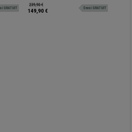
revêtement en cuir synthétique de grande qualité.
couleurs.
239,90 €
209,90 
oi GRATUIT
Envoi GRATUIT
149,90 €
169,90