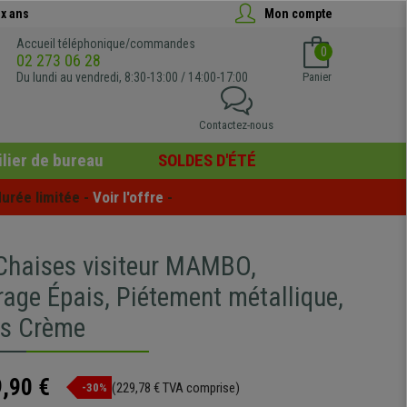
x ans
Mon compte
Accueil téléphonique/commandes
0
02 273 06 28
Du lundi au vendredi, 8:30-13:00 / 14:00-17:00
Panier
Contactez-nous
lier de bureau
SOLDES D'ÉTÉ
urée limitée - 
Voir l'offre
 -
 Chaises visiteur MAMBO,
age Épais, Piétement métallique,
rs Crème
,90 €
(229,78 € TVA comprise)
-30%