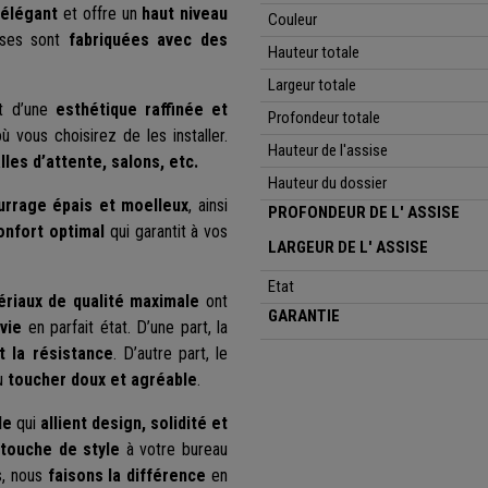
 élégant
et offre un
haut niveau
Couleur
ises sont
fabriquées avec des
Hauteur totale
Largeur totale
et d’une
esthétique raffinée et
Profondeur totale
 vous choisirez de les installer.
Hauteur de l'assise
lles d’attente
, salons, etc.
Hauteur du dossier
rrage épais et moelleux
, ainsi
PROFONDEUR
DE L' ASSISE
onfort optimal
qui garantit à vos
LARGEUR DE L' ASSISE
Etat
riaux de qualité maximale
ont
GARANTIE
vie
en parfait état. D’une part, la
et la résistance
. D’autre part, le
au
toucher doux et agréable
.
le
qui
allient design, solidité et
touche de style
à votre bureau
s, nous
faisons la différence
en