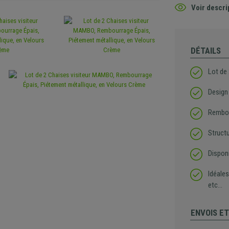
Voir descri
DÉTAILS
Lot de
Design
Rembou
Structu
Disponi
Idéales
etc...
ENVOIS E