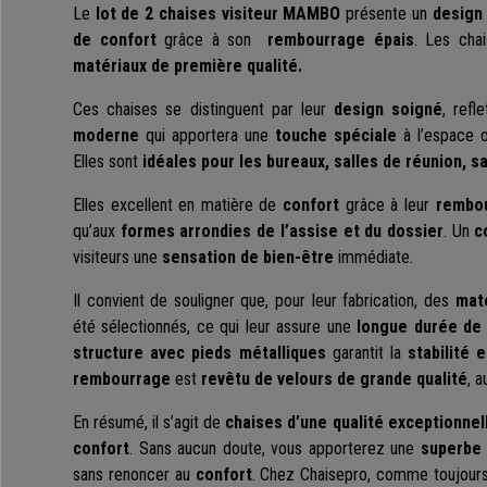
Le
lot de 2 chaises visiteur MAMBO
présente un
design
de confort
grâce à son
rembourrage
épais
. Les cha
matériaux de première qualité.
Ces chaises se distinguent par leur
design soigné
, refl
moderne
qui apportera une
touche spéciale
à l’espace où
Elles sont
idéales pour les bureaux, salles de réunion, sa
Elles excellent en matière de
confort
grâce à leur
rembou
qu’aux
formes arrondies de l’assise et du dossier
. Un
c
visiteurs une
sensation de bien-être
immédiate.
Il convient de souligner que, pour leur fabrication, des
maté
été sélectionnés, ce qui leur assure une
longue durée de 
structure avec pieds métalliques
garantit la
stabilité 
rembourrage
est
revêtu de velours de grande qualité
, 
En résumé, il s’agit de
chaises d’une qualité exceptionnel
confort
. Sans aucun doute, vous apporterez une
superbe 
sans renoncer au
confort
. Chez Chaisepro, comme toujour