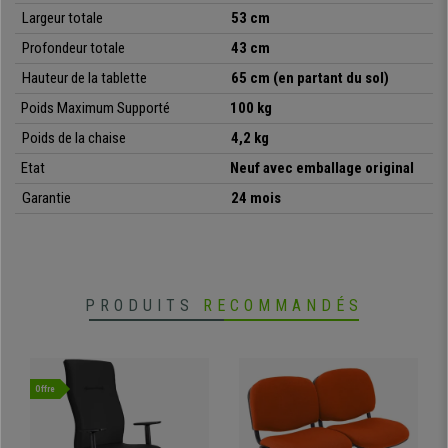
•
Idéale pour salles de conférences
Largeur
totale
53 cm
• Structure de l’assise et du dossier commode
Profondeur
totale
43 cm
•
Très résistante: cadre en acier avec piétement chromé
• Très pratique et polyvalente
Hauteur de la tablette
65 cm (en partant du sol)
Poids Maximum Supporté
100 kg
Poids de la chaise
4,2 kg
Etat
Neuf avec emballage original
Garantie
24 mois
PRODUITS
RECOMMANDÉS
Offre