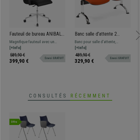
Fauteuil de bureau ANIBAL
Banc salle d'attente 2
PRO CUIR, Grand dossier,
sièges MOBY BASE,
Magnifique fauteuil avec un
Banc pour salle d'attente,
Accoudoirs Ajustables, Noir
Structure en Métal, Grand
piétement métallique qui offre un
[+Info]
structure métallique. Très
[+Info]
Rembourrage, Tissu Orange
grand confort au quotidien à un
résistant, très pratique,
589,90 €
489,90 €
Envoi GRATUIT
Envoi GRATUIT
prix imbattable. Disponible en
rembourrage épais. Disponible en
399,90 €
329,90 €
différentes couleurs et finitions.
plusieurs coloris et configurations
CONSULTÉS
RÉCEMMENT
Offre