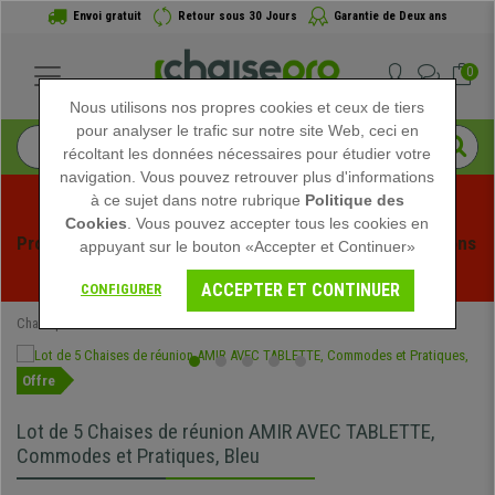
Envoi gratuit
Retour sous 30 Jours
Garantie de Deux ans
0
Nous utilisons nos propres cookies et ceux de tiers
pour analyser le trafic sur notre site Web, ceci en
récoltant les données nécessaires pour étudier votre
navigation. Vous pouvez retrouver plus d'informations
à ce sujet dans notre rubrique
Politique des
Cookies
. Vous pouvez accepter tous les cookies en
Profitez des soldes d'été chez Chaisepro ! Des réductions 
appuyant sur le bouton «Accepter et Continuer»
exclusives pour une durée limitée - 
Voir l'offre
 -
ACCEPTER ET CONTINUER
CONFIGURER
Chaisepro
Chaises de Bureau
Chaises Visiteur
Offre
Lot de 5 Chaises de réunion AMIR AVEC TABLETTE,
Commodes et Pratiques, Bleu