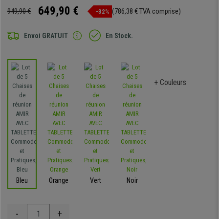
649,90 €
949,90 €
(786,38 € TVA comprise)
-32%
Envoi GRATUIT
En Stock.
+ Couleurs
Bleu
Orange
Vert
Noir
-
+