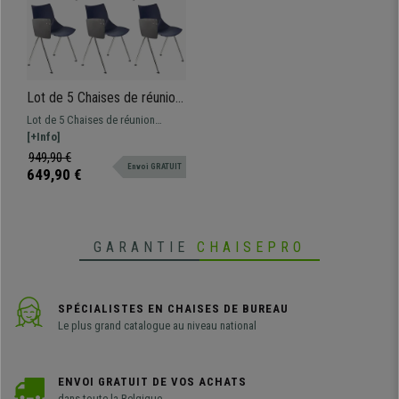
Lot de 5 Chaises de réunion
AMIR AVEC TABLETTE,
Lot de 5 Chaises de réunion
Commodes et Pratiques,
pratiques AMIR AVEC
[+Info]
Bleu
ACCOUDOIRS, design
949,90 €
Envoi GRATUIT
spectaculaire pour donner une
649,90 €
touche moderne aux salles
d'attente de conférences.
Disponible en différentes
couleurs.
GARANTIE
CHAISEPRO
SPÉCIALISTES EN CHAISES DE BUREAU
Le plus grand catalogue au niveau national
ENVOI GRATUIT DE VOS ACHATS
dans toute la Belgique