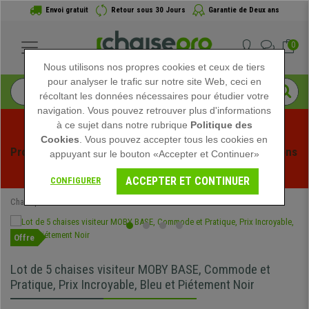
Envoi gratuit
Retour sous 30 Jours
Garantie de Deux ans
0
Nous utilisons nos propres cookies et ceux de tiers
pour analyser le trafic sur notre site Web, ceci en
récoltant les données nécessaires pour étudier votre
navigation. Vous pouvez retrouver plus d'informations
à ce sujet dans notre rubrique
Politique des
Cookies
. Vous pouvez accepter tous les cookies en
Profitez des soldes d'été chez Chaisepro ! Des réductions 
appuyant sur le bouton «Accepter et Continuer»
exclusives pour une durée limitée - 
Voir l'offre
 -
ACCEPTER ET CONTINUER
CONFIGURER
Chaisepro
Mobilier de bureau
Chaises de réunion
Offre
Lot de 5 chaises visiteur MOBY BASE, Commode et
Pratique, Prix Incroyable, Bleu et Piétement Noir