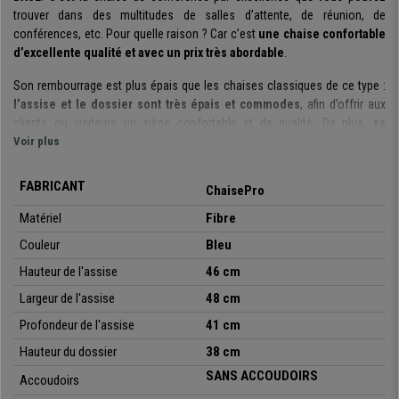
trouver dans des multitudes de salles d’attente, de réunion, de
conférences, etc. Pour quelle raison ? Car c’est
une chaise confortable
d’excellente qualité et avec un prix très abordable
.
Son rembourrage est plus épais que les chaises classiques de ce type :
l’assise et le dossier sont très épais et commodes
, afin d’offrir aux
clients ou visiteurs un siège confortable et de qualité. De plus,
sa
structure est fabriquée avec un cadre en acier avec 4 pieds laqués
Voir plus
noir
.
FABRICANT
ChaisePro
Il s’agit d’un modèle très pratique et polyvalent
: vous pouvez l’utiliser
lors de réunions, avec des clients, pour les salles d’attente, de
Matériel
Fibre
réceptions, de conférence ou évènements, etc.
Couleur
Bleu
De plus, elle
est disponible en différentes couleurs
, vous pouvez ainsi
choisir celle qui s’adapte le mieux à vos besoins ou espace de travail.
Hauteur de l'assise
46 cm
Largeur de l'assise
48 cm
Soulignons également qu’il s’agit d’un
modèle empilable
et qu’elles sont
livrées totalement montées
. Un modèle idéal à un Prix imbattable, que
Profondeur de l'assise
41 cm
vous pourrez seulement obtenir chez chaiseprobe.fr.
Hauteur du dossier
38 cm
•
Idéale pour salle de conférence
SANS ACCOUDOIRS
Accoudoirs
• Assise et dossier avec rembourrage épais