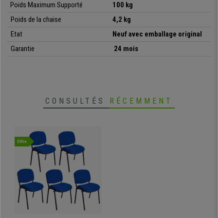
Poids Maximum Supporté
100 kg
•
Très résistante: cadre en acier avec 4 pieds laqués noir
• Très pratique et polyvalente
Poids de la chaise
4,2 kg
Etat
Neuf avec emballage original
Garantie
24 mois
CONSULTÉS
RÉCEMMENT
Offre