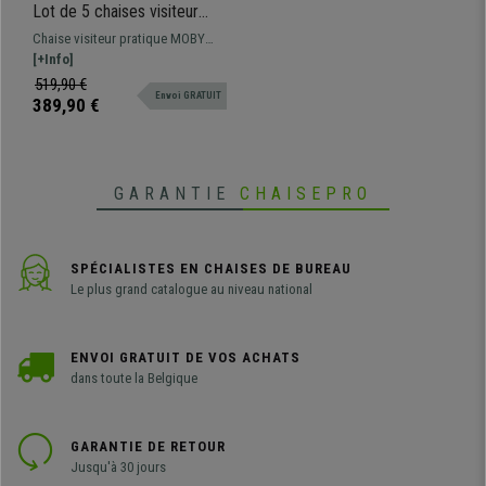
Lot de 5 chaises visiteur
MOBY BASE, Commode et
Chaise visiteur pratique MOBY
Pratique, Prix Incroyable,
BASE, c'est la chaise visiteur par
[+Info]
Bleu et Piétement Noir
excellence avec des lignes
519,90 €
Envoi GRATUIT
classiques pour que les clients
389,90 €
puissent s'asseoir, à placer dans
les salles d'attente... Disponible en
différentes couleurs
GARANTIE
CHAISEPRO
SPÉCIALISTES EN CHAISES DE BUREAU
Le plus grand catalogue au niveau national
ENVOI GRATUIT DE VOS ACHATS
dans toute la Belgique
GARANTIE DE RETOUR
Jusqu'à 30 jours