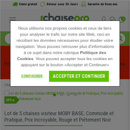
Envoi gratuit
Retour sous 30 Jours
Garantie de Deux ans
0
Nous utilisons nos propres cookies et ceux de tiers
pour analyser le trafic sur notre site Web, ceci en
récoltant les données nécessaires pour étudier votre
navigation. Vous pouvez retrouver plus d'informations
à ce sujet dans notre rubrique
Politique des
Cookies
. Vous pouvez accepter tous les cookies en
Profitez des soldes d'été chez Chaisepro ! Des réductions 
appuyant sur le bouton «Accepter et Continuer»
exclusives pour une durée limitée - 
Voir l'offre
 -
ACCEPTER ET CONTINUER
CONFIGURER
Chaisepro
Mobilier de bureau
Chaises de réunion
Offre
Lot de 5 chaises visiteur MOBY BASE, Commode et
Pratique, Prix Incroyable, Rouge et Piétement Noir