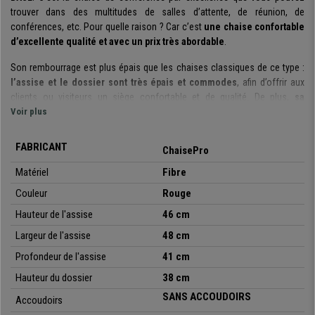
trouver dans des multitudes de salles d’attente, de réunion, de
conférences, etc. Pour quelle raison ? Car c’est
une chaise confortable
d’excellente qualité et avec un prix très abordable
.
Son rembourrage est plus épais que les chaises classiques de ce type :
l’assise et le dossier sont très épais et commodes
, afin d’offrir aux
clients ou visiteurs un siège confortable et de qualité. De plus,
sa
structure est fabriquée avec un cadre en acier avec 4 pieds laqués
Voir plus
noir
.
FABRICANT
ChaisePro
Il s’agit d’un modèle très pratique et polyvalent
: vous pouvez l’utiliser
lors de réunions, avec des clients, pour les salles d’attente, de
Matériel
Fibre
réceptions, de conférence ou évènements, etc.
Couleur
Rouge
De plus, elle
est disponible en différentes couleurs
, vous pouvez ainsi
choisir celle qui s’adapte le mieux à vos besoins ou espace de travail.
Hauteur de l'assise
46 cm
Largeur de l'assise
48 cm
Soulignons également qu’il s’agit d’un
modèle empilable
et qu’elles sont
livrées totalement montées
. Un modèle idéal à un Prix imbattable, que
Profondeur de l'assise
41 cm
vous pourrez seulement obtenir chez chaiseprobe.fr.
Hauteur du dossier
38 cm
•
Idéale pour salle de conférence
SANS ACCOUDOIRS
Accoudoirs
• Assise et dossier avec rembourrage épais