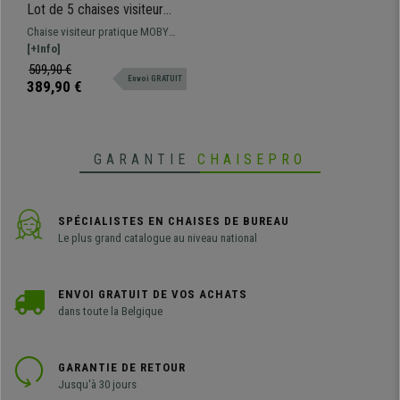
Lot de 5 chaises visiteur
MOBY BASE, Commode et
Chaise visiteur pratique MOBY
Pratique, Prix Incroyable,
BASE, c'est la chaise visiteur par
[+Info]
Rouge et Piétement Noir
excellence avec des lignes
509,90 €
Envoi GRATUIT
classiques pour que les clients
389,90 €
puissent s'asseoir, à placer dans
les salles d'attente... Disponible en
différentes couleurs
GARANTIE
CHAISEPRO
SPÉCIALISTES EN CHAISES DE BUREAU
Le plus grand catalogue au niveau national
ENVOI GRATUIT DE VOS ACHATS
dans toute la Belgique
GARANTIE DE RETOUR
Jusqu'à 30 jours