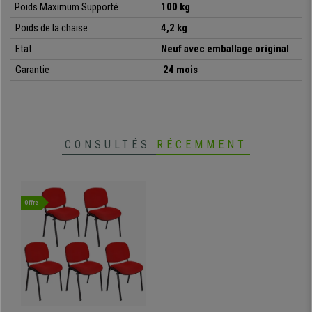
Poids Maximum Supporté
100 kg
•
Très résistante: cadre en acier avec 4 pieds laqués noir
• Très pratique et polyvalente
Poids de la chaise
4,2 kg
Etat
Neuf avec emballage original
Garantie
24 mois
CONSULTÉS
RÉCEMMENT
Offre