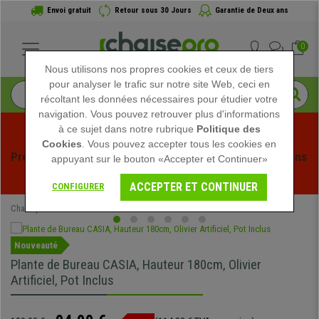
Envoi gratuit
Retour sous 30 Jours
Garantie de Deux ans
0
Nous utilisons nos propres cookies et ceux de tiers
pour analyser le trafic sur notre site Web, ceci en
récoltant les données nécessaires pour étudier votre
navigation. Vous pouvez retrouver plus d'informations
à ce sujet dans notre rubrique
Politique des
Cookies
. Vous pouvez accepter tous les cookies en
Profitez des soldes d'été chez Chaisepro ! Des réductions 
appuyant sur le bouton «Accepter et Continuer»
exclusives pour une durée limitée - 
Voir l'offre
 -
ACCEPTER ET CONTINUER
CONFIGURER
Chaisepro
Mobilier de bureau
Plantes de Bureau
Nouveauté
Plante de Bureau CASIA, Hauteur 180cm, Olivier
Artificiel, Pot Inclus