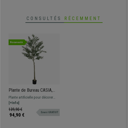
CONSULTÉS
RÉCEMMENT
Nouveauté
Plante de Bureau CASIA,
Hauteur 180cm, Olivier
Plante artificielle pour décorer
Artificiel, Pot Inclus
votre espace de travail, hauteur
[+Info]
180 cm
139,90 €
Envoi GRATUIT
94,90 €