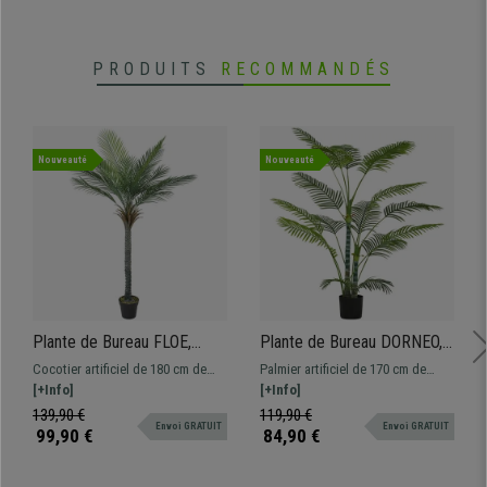
•
Entretien facile
PRODUITS
RECOMMANDÉS
Nouveauté
Nouveauté
Plante de Bureau FLOE,
Plante de Bureau DORNEO,
Hauteur 180 cm, Cocotier
Hauteur 170 cm, Palmier
Cocotier artificiel de 180 cm de
Palmier artificiel de 170 cm de
Artificiel, Pot Inclus
Artificiel, Pot Inclus
hauteur, idéal pour apporter une
[+Info]
hauteur, parfait pour créer une
[+Info]
touche d'exotisme et de verdure à
ambiance tropicale et raffinée dans
139,90 €
119,90 €
Envoi GRATUIT
Envoi GRATUIT
votre espace de travail
votre espace de travail.
99,90 €
84,90 €