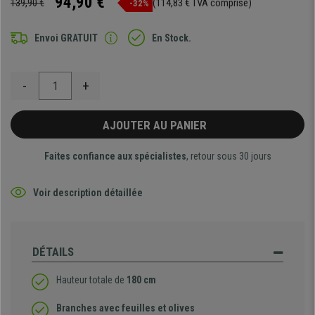
94,90 €
139,90 €
(114,83 € TVA comprise)
-32%
Envoi GRATUIT
En Stock.
-
+
AJOUTER AU PANIER
Faites confiance aux spécialistes
, retour sous 30 jours
Voir description détaillée
DÉTAILS
Hauteur totale de
180 cm
Branches avec feuilles et olives