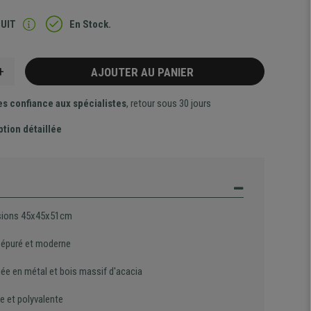
TUIT
En Stock.
+
AJOUTER AU PANIER
es confiance aux spécialistes
, retour sous 30 jours
ption détaillée
sions 45x45x51cm
 épuré et moderne
uée en métal et bois massif d'acacia
e et polyvalente