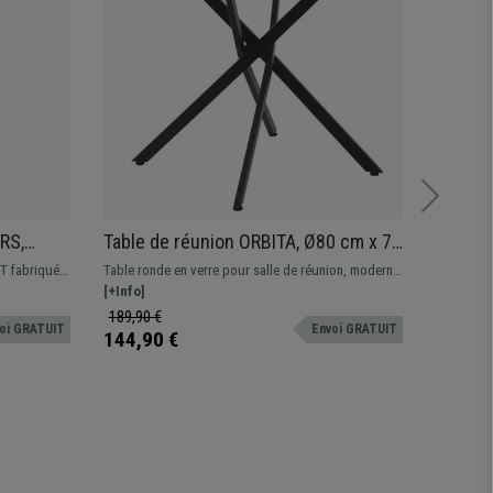
RS,
Table de réunion ORBITA, Ø80 cm x 75
Réhaus
cm, Structure Métallique et Verre
34x31x
T fabriqué à
Table ronde en verre pour salle de réunion, moderne
Le rehaus
Trempé, Ronde, Noir
 capacité de
et contemporaine. Fabriquée avec des matériaux de
[+Info]
pratique g
[+Info]
qualité, elle s'intègre parfaitement à tous les
ses petit
189,90 €
79,90 €
oi GRATUIT
Envoi GRATUIT
intérieurs
144,90 €
49,90 