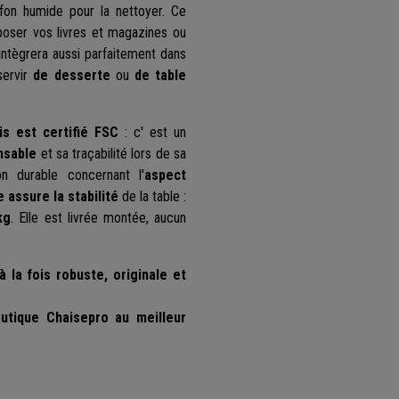
hiffon humide pour la nettoyer.
Ce
oser vos livres et magazines ou
intègrera aussi parfaitement dans
servir
de desserte
ou
de table
s est certifié FSC
: c' est un
nsable
et sa traçabilité lors de sa
n durable concernant l'
aspect
 assure la stabilité
de la table :
kg
. Elle est livrée montée, aucun
à la fois robuste, originale et
utique Chaisepro au meilleur