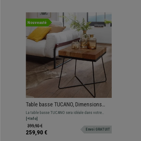
Nouveauté
Table basse TUCANO, Dimensions
45x45x51cm, en Métal et Bois Massif
La table basse TUCANO sera idéale dans votre
D'Acacia
salon, bureau ou encore salle d’attente grâce à son
[+Info]
design polyvalent !
399,90 €
Envoi GRATUIT
259,90 €