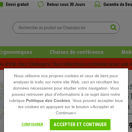
Envoi gratuit
Retour sous 30 Jours
Garantie de Deu
Ergonomiques
Chaises de conférence
Mobi
es d'été chez Chaisepro ! Des réductions exclusives pour une d
Nous utilisons nos propres cookies et ceux de tiers pour
analyser le trafic sur notre site Web, ceci en récoltant les
Table ba
données nécessaires pour étudier votre navigation. Vous
45x45x51
pouvez retrouver plus d'informations à ce sujet dans notre
rubrique
Politique des Cookies
. Vous pouvez accepter tous
D'Acacia
les cookies en appuyant sur le bouton «Accepter et
Continuer»
259
ACCEPTER ET CONTINUER
CONFIGURER
399,90 €