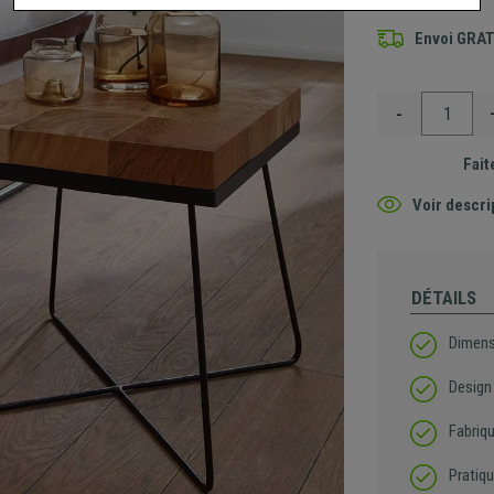
Envoi GRA
-
Fait
Voir descri
DÉTAILS
Dimen
Design
Fabriq
Pratiqu