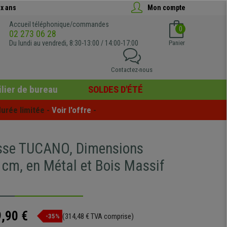
x ans
Mon compte
Accueil téléphonique/commandes
0
02 273 06 28
Du lundi au vendredi, 8:30-13:00 / 14:00-17:00
Panier
Contactez-nous
lier de bureau
SOLDES D'ÉTÉ
urée limitée - 
Voir l'offre
 -
sse TUCANO, Dimensions
cm, en Métal et Bois Massif
,90 €
(314,48 € TVA comprise)
-35%