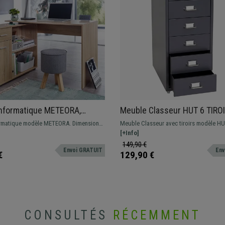
informatique METEORA,
Meuble Classeur HUT 6 TIROI
75 cm, avec Etagères et
69x28x44 cm, en Acier, Gris
ormatique modèle METEORA. Dimensions
Meuble Classeur avec tiroirs modèle HU
en Bois Couleur Chêne
cm de hauteur. Bureau design et
l'aide de tôles en acier avec une grande
[+Info]
apté à tous les espaces, avec étagères
stockage.
149,90 €
Envoi GRATUIT
Env
t intégrés
€
129,90 €
CONSULTÉS
RÉCEMMENT