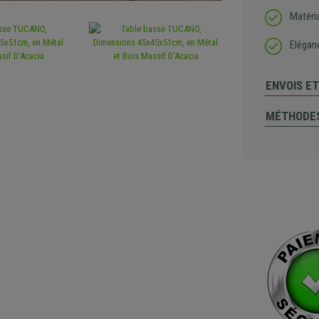
Matéri
Elégan
ENVOIS E
MÉTHODES