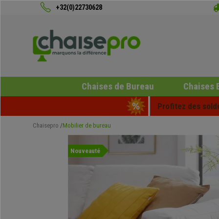
+32(0)22730628
Chaises de Bureau
Chaises 
Profitez des sold
Chaisepro
Mobilier de bureau
Nouveauté