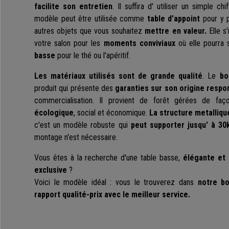
facilite son entretien
. Il suffira d' utiliser un simple c
modèle peut être utilisée comme
table d’appoint
pour y p
autres objets que vous souhaitez
mettre en valeur.
Elle s'
votre salon pour les
moments conviviaux
où elle pourra 
basse
pour le thé ou l'apéritif.
Les matériaux utilisés sont de grande qualité
. Le
boi
produit qui présente des
garanties sur son origine respo
commercialisation. Il provient de forêt gérées de faço
écologique
, social et économique.
La structure metallique
c'est un modèle robuste qui
peut supporter jusqu' à 30
montage n'est nécessaire.
Vous êtes à la recherche d'une table basse,
élégante et 
exclusive
?
Voici le modèle idéal : vous le trouverez dans
notre bo
rapport qualité-prix avec le meilleur service.