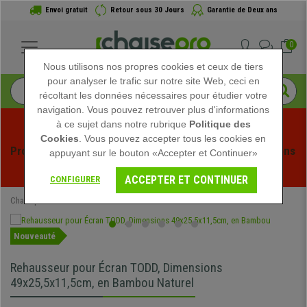
Envoi gratuit
Retour sous 30 Jours
Garantie de Deux ans
0
Nous utilisons nos propres cookies et ceux de tiers
pour analyser le trafic sur notre site Web, ceci en
récoltant les données nécessaires pour étudier votre
navigation. Vous pouvez retrouver plus d'informations
à ce sujet dans notre rubrique
Politique des
Cookies
. Vous pouvez accepter tous les cookies en
Profitez des soldes d'été chez Chaisepro ! Des réductions 
appuyant sur le bouton «Accepter et Continuer»
exclusives pour une durée limitée - 
Voir l'offre
 -
ACCEPTER ET CONTINUER
CONFIGURER
Chaisepro
Mobilier de bureau
Nouveauté
Rehausseur pour Écran TODD, Dimensions
49x25,5x11,5cm, en Bambou Naturel