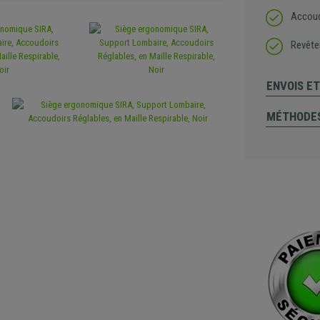
Accoud
Revêtem
ENVOIS E
MÉTHODES