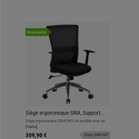
Nouveauté
Siège ergonomique SIRA, Support
Lombaire, Accoudoirs Réglables, en
Siège ergonomique SIRA PRO. Un modèle avec un
Maille Respirable, Noir
support lombaire ajustable, accoudoirs réglables et
[+Info]
un revêtement en maille respirable.
309,90 €
Envoi GRATUIT