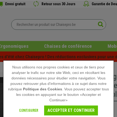
Envoi gratuit
Retour sous 30 Jours
Garantie de Deu
Ergonomiques
Chaises de conférence
Mobi
es d'été chez Chaisepro ! Des réductions exclusives pour une d
Nous utilisons nos propres cookies et ceux de tiers pour
analyser le trafic sur notre site Web, ceci en récoltant les
Siège er
données nécessaires pour étudier votre navigation. Vous
Lombaire
pouvez retrouver plus d'informations à ce sujet dans notre
rubrique
Politique des Cookies
. Vous pouvez accepter tous
Respirabl
les cookies en appuyant sur le bouton «Accepter et
Continuer»
309,90 €
ACCEPTER ET CONTINUER
CONFIGURER