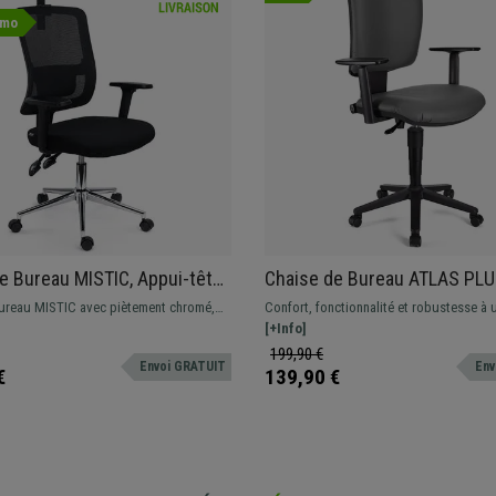
omo
e Bureau MISTIC, Appui-tête,
Chaise de Bureau ATLAS PLU
on Intensive 8h, Dossier
Dossier et Accoudoirs Ajusta
ureau MISTIC avec piètement chromé,
Confort, fonctionnalité et robustesse à 
, Support Lombaire, en Tissu
Grand Rembourrage, Gris
table, équipée d'un appui-tête, support
imbattable. Ce magnifique modèle offre
[+Info]
, Noir
accoudoirs. Dossier réglable en hauteur.
prestations excellentes au quotidien, di
199,90 €
Envoi GRATUIT
Env
couleurs disponibles
€
139,90 €