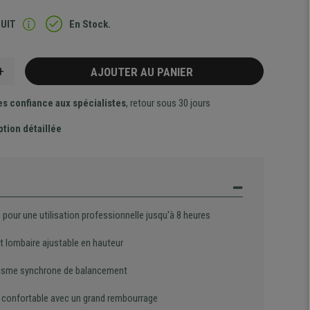
TUIT
En Stock.
+
AJOUTER AU PANIER
es confiance aux spécialistes
, retour sous 30 jours
ption détaillée
pour une utilisation professionnelle jusqu'à 8 heures
t lombaire ajustable en hauteur
sme synchrone de balancement
 confortable avec un grand rembourrage