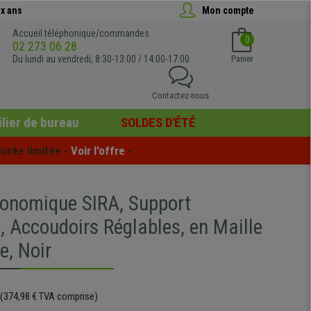
x ans
Mon compte
Accueil téléphonique/commandes
0
02 273 06 28
Du lundi au vendredi, 8:30-13:00 / 14:00-17:00
Panier
Contactez-nous
lier de bureau
SOLDES D'ÉTÉ
urée limitée - 
Voir l'offre
 -
gonomique SIRA, Support
, Accoudoirs Réglables, en Maille
e, Noir
(374,98 € TVA comprise)