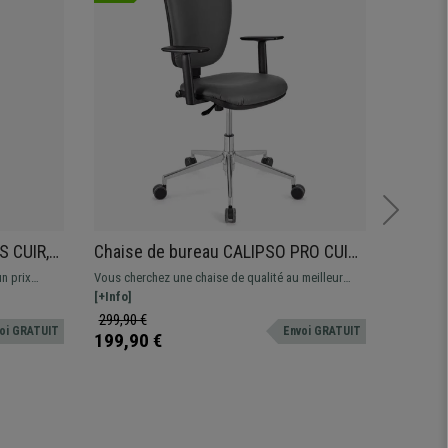
S CUIR,
Chaise de bureau CALIPSO PRO CUIR,
Chaise
bles,
Dossier et Accoudoirs Ajustables,
tête, U
un prix
Vous cherchez une chaise de qualité au meilleur
La chaise
Piétement Métallique, Gris
en Noir
 des
prix? Ce modèle vous offre un confort supérieur au
[+Info]
une utilis
[+Info]
fférentes
quotidien. Disponible en différentes couleurs
support l
299,90 €
469,90 
oi GRATUIT
Envoi GRATUIT
199,90 €
299,90