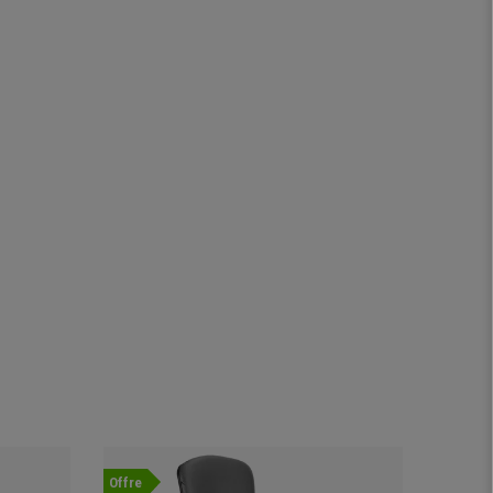
Offre
-36%