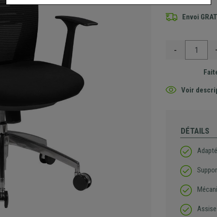
Envoi GRA
-
Fait
Voir descri
DÉTAILS
Adapté 
Suppor
Mécani
Assise