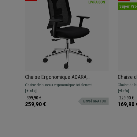
Super Pr
Chaise Ergonomique ADARA,
Chaise d
Totalement Réglable, Support
Utilisati
Chaise de bureau ergonomique totalement
Chaise de b
Lombaire, Noir
Réglable
adaptable. Conception de grande qualité, très
[+Info]
robuste et s
[+Info]
et Maille
confortable et innovante.
lombaire et 
399,90 €
229,90 €
Envoi GRATUIT
259,90 €
169,90 