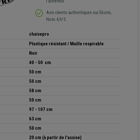
l'acheteur
Avis clients authentiques sur Ekomi,
Note 4,9/5
chaisepro
Plastique résistant / Maille respirable
Noir
40 - 50 cm
50 cm
50 cm
58 cm
50 cm
97 - 107 cm
63 cm
50 cm
20 cm (
à partir de l'assise
)