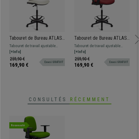
Tabouret de Bureau ATLAS
Tabouret de Bureau ATLAS,
SANS ACCOUDOIRS CUIR,
Dossier Ajustable, Grand
Tabouret de travail ajustable
Tabouret de travail ajustable
Dossier Ajustable, Grand
Rembourrage, en tissu,
tapissé en cuir synthétique.
[+Info]
adapté pour une utilisation
[+Info]
Rembourrage, Blanc
Bordeaux
Robuste, résistante et
professionnelle. Robuste,
259,90 €
259,90 €
Envoi GRATUIT
Envoi GRATUIT
confortable. Adapté pour une
résistante et confortable.
169,90 €
169,90 €
utilisation professionnelle.
CONSULTÉS
RÉCEMMENT
Nouveauté