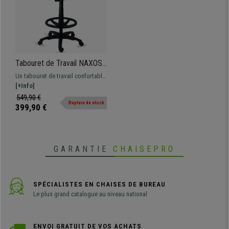
Tabouret de Travail NAXOS,
Design Ergonomique, avec
Un tabouret de travail confortable
Repose-Pieds, Tissu, Vert
et pratique, rembourrage épais,
[+Info]
accoudoirs ajustables en hauteur,
549,90 €
Rupture de stock
revêtement en tissu de qualité.
399,90 €
GARANTIE
CHAISEPRO
SPÉCIALISTES EN CHAISES DE BUREAU
Le plus grand catalogue au niveau national
ENVOI GRATUIT DE VOS ACHATS