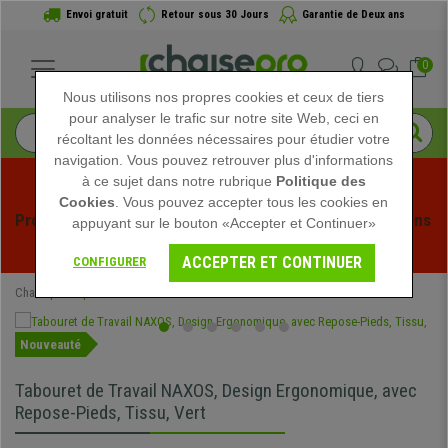
Envoi gratuit
Retour sous 30 Jours
Garantie de Deux ans
0
Nous utilisons nos propres cookies et ceux de tiers
pour analyser le trafic sur notre site Web, ceci en
récoltant les données nécessaires pour étudier votre
navigation. Vous pouvez retrouver plus d'informations
à ce sujet dans notre rubrique
Politique des
Cookies
. Vous pouvez accepter tous les cookies en
Profitez des soldes d'été chez Chaisepro ! Des réductions 
appuyant sur le bouton «Accepter et Continuer»
exclusives pour une durée limitée - 
Voir l'offre
 -
ACCEPTER ET CONTINUER
CONFIGURER
Chaisepro
Spéciaux
Nouveauté
Tabouret de Travail NAXOS, Design Ergonomique, avec
Repose-Pieds, Tissu, Vert