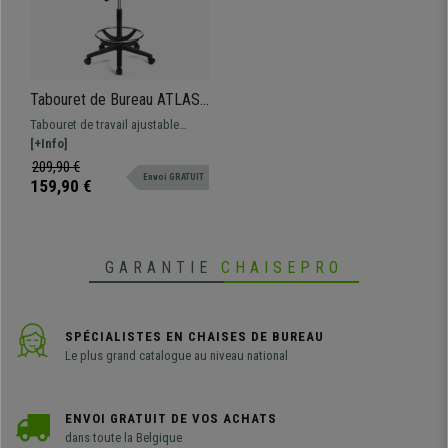
Tabouret de Bureau ATLAS
SANS ACCOUDOIRS,
Tabouret de travail ajustable
Dossier Ajustable, Grand
adapté pour une utilisation
[+Info]
Rembourrage, en tissu,
professionnelle. Robuste,
209,90 €
Rouge
Envoi GRATUIT
résistante et confortable.
159,90 €
GARANTIE
CHAISEPRO
SPÉCIALISTES EN CHAISES DE BUREAU
Le plus grand catalogue au niveau national
ENVOI GRATUIT DE VOS ACHATS
dans toute la Belgique