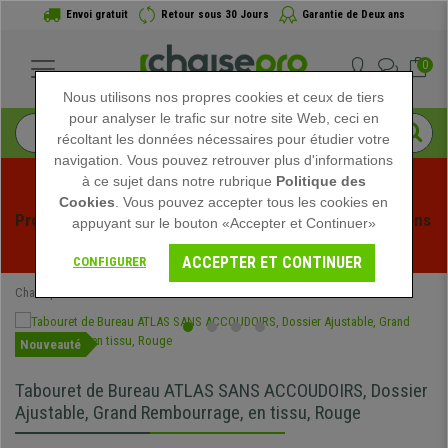
Envoi gratuit
Retour sous 30 Jours
Garantie de Deux ans
0
Nous utilisons nos propres cookies et ceux de tiers
pour analyser le trafic sur notre site Web, ceci en
récoltant les données nécessaires pour étudier votre
navigation. Vous pouvez retrouver plus d'informations
à ce sujet dans notre rubrique
Politique des
Cookies
. Vous pouvez accepter tous les cookies en
Profitez des soldes d'été chez Chaisepro ! Des réductions 
appuyant sur le bouton «Accepter et Continuer»
exclusives pour une durée limitée - 
Voir l'offre
 -
ACCEPTER ET CONTINUER
CONFIGURER
Chaisepro
Mobilier de bureau
Tabourets
Tabourets Plan de Travail
Nouveauté
Tabouret de Bureau ATLAS SANS ACCOUDOIRS, Dossier
Ajustable, Grand Rembourrage, en tissu, Rouge