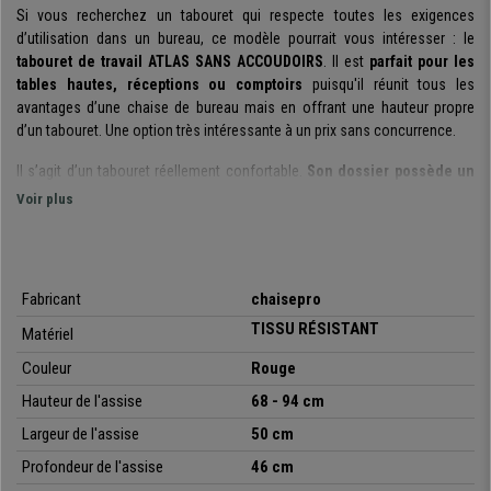
Si vous recherchez un tabouret qui respecte toutes les exigences
d’utilisation dans un bureau, ce modèle pourrait vous intéresser : le
tabouret de travail ATLAS SANS ACCOUDOIRS
.
Il est
parfait pour les
tables hautes, réceptions ou comptoirs
puisqu'i
l réunit tous les
avantages d’une chaise de bureau mais en offrant une hauteur propre
d’un tabouret.
Une option très intéressante à un prix sans concurrence.
Il s’agit d’un tabouret réellement confortable.
Son dossier possède un
rembourrage épais et des formes ergonomiques
. Il est très commode
Voir plus
grâce à son rembourrage doux pour une sensation agréable et à la fois
ferme afin d’éviter la fatigue et favoriser un soutien adéquat du dos. De
plus, il est
ajustable en profondeur
, parfait pour obtenir facilement une
posture corporelle optimale.
Son assise ample possède également un
Fabricant
chaisepro
rembourrage généreux
.
TISSU RÉSISTA
NT
Matériel
Un autre plus de confort : son
mécanisme d'inclinaison permanent.
Il
Couleur
Rouge
s'agit d'un système qui permet de mettre en arrière le dossier en
maintenant l'angle fixe par rapport à l'assise. Cette fonctionnalité permet
Hauteur de l'assise
68 - 94 cm
de soulager la tension de la colonne vertébrale et offrir ainsi une
Largeur de l'assise
50 cm
meilleure liberté de mouvements.
Profondeur de l'assise
46 cm
Les matériaux avec lesquels il a été fabriqué sont de qualité. D'une part,